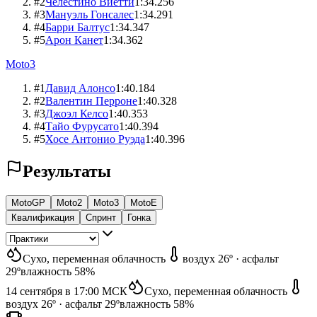
#
2
Челестино Виетти
1:34.256
#
3
Мануэль Гонсалес
1:34.291
#
4
Барри Балтус
1:34.347
#
5
Арон Канет
1:34.362
Moto3
#
1
Давид Алонсо
1:40.184
#
2
Валентин Перроне
1:40.328
#
3
Джоэл Келсо
1:40.353
#
4
Тайо Фурусато
1:40.394
#
5
Хосе Антонио Руэда
1:40.396
Результаты
MotoGP
Moto2
Moto3
MotoE
Квалификация
Спринт
Гонка
Сухо
, переменная облачность
воздух
26º
·
асфальт
29º
влажность
58%
14 сентября в 17:00
МСК
Сухо
, переменная облачность
воздух
26º
·
асфальт
29º
влажность
58%