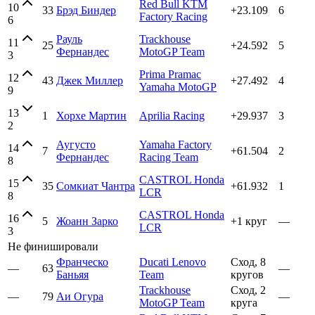
Red Bull KTM
10
33
Брэд Биндер
+23.109
6
Factory Racing
6
Рауль
Trackhouse
11
25
+24.592
5
Фернандес
MotoGP Team
3
Prima Pramac
12
43
Джек Миллер
+27.492
4
Yamaha MotoGP
9
13
1
Хорхе Мартин
Aprilia Racing
+29.937
3
2
Аугусто
Yamaha Factory
14
7
+61.504
2
Фернандес
Racing Team
8
CASTROL Honda
15
35
Сомкиат Чантра
+61.932
1
LCR
8
CASTROL Honda
16
5
Жоанн Зарко
+1 круг
—
LCR
3
Не финишировали
Франческо
Ducati Lenovo
Сход, 8
—
63
—
Баньяя
Team
кругов
Trackhouse
Сход, 2
—
79
Аи Огура
—
MotoGP Team
круга