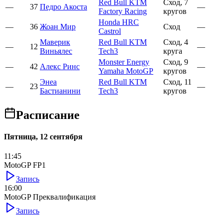
Red Bull KTM
Сход, 7
—
37
Педро Акоста
—
Factory Racing
кругов
Honda HRC
—
36
Жоан Мир
Сход
—
Castrol
Маверик
Red Bull KTM
Сход, 4
—
12
—
Виньялес
Tech3
круга
Monster Energy
Сход, 9
—
42
Алекс Ринс
—
Yamaha MotoGP
кругов
Энеа
Red Bull KTM
Сход, 11
—
23
—
Бастианини
Tech3
кругов
Расписание
Пятница, 12 сентября
11:45
MotoGP FP1
Запись
16:00
MotoGP Преквалификация
Запись