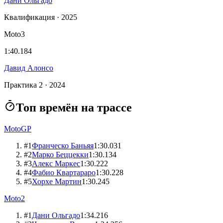
Дани Ольгадо
Квалификация · 2025
Moto3
1:40.184
Давид Алонсо
Практика 2 · 2024
Топ времён на трассе
MotoGP
#
1
Франческо Баньяя
1:30.031
#
2
Марко Беццекки
1:30.134
#
3
Алекс Маркес
1:30.222
#
4
Фабио Квартараро
1:30.228
#
5
Хорхе Мартин
1:30.245
Moto2
#
1
Дани Ольгадо
1:34.216