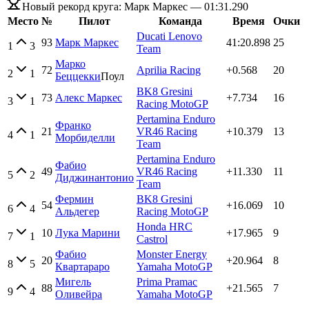
Новый рекорд круга:
Марк Маркес
—
01:31.290
Место
№
Пилот
Команда
Время
Очки
Ducati Lenovo
93
Марк Маркес
41:20.898
25
1
3
Team
Марко
72
Aprilia Racing
+0.568
20
2
1
Беццекки
Поул
BK8 Gresini
73
Алекс Маркес
+7.734
16
3
1
Racing MotoGP
Pertamina Enduro
Франко
21
VR46 Racing
+10.379
13
4
1
Морбиделли
Team
Pertamina Enduro
Фабио
49
VR46 Racing
+11.330
11
5
2
Диджинантонио
Team
Фермин
BK8 Gresini
54
+16.069
10
6
4
Альдегер
Racing MotoGP
Honda HRC
10
Лука Марини
+17.965
9
7
1
Castrol
Фабио
Monster Energy
20
+20.964
8
8
5
Квартараро
Yamaha MotoGP
Мигель
Prima Pramac
88
+21.565
7
9
4
Оливейра
Yamaha MotoGP