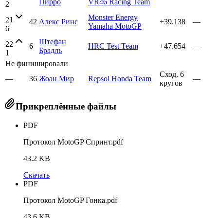
Пирро
VR46 Racing Team
2
Monster Energy
21
42
Алекс Ринс
+39.138
—
Yamaha MotoGP
6
Штефан
22
6
HRC Test Team
+47.654
—
Брадль
1
Не финишировали
Сход, 6
—
36
Жоан Мир
Repsol Honda Team
—
кругов
Прикреплённые файлы
PDF
Протокол MotoGP Спринт.pdf
43.2 KB
Скачать
PDF
Протокол MotoGP Гонка.pdf
43.6 KB