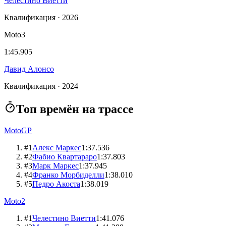
Челестино Виетти
Квалификация · 2026
Moto3
1:45.905
Давид Алонсо
Квалификация · 2024
Топ времён на трассе
MotoGP
#
1
Алекс Маркес
1:37.536
#
2
Фабио Квартараро
1:37.803
#
3
Марк Маркес
1:37.945
#
4
Франко Морбиделли
1:38.010
#
5
Педро Акоста
1:38.019
Moto2
#
1
Челестино Виетти
1:41.076