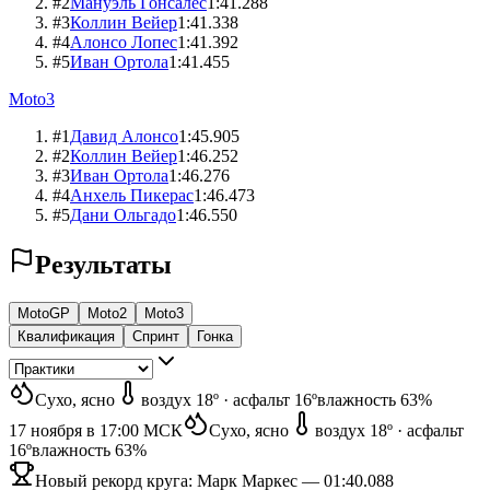
#
2
Мануэль Гонсалес
1:41.288
#
3
Коллин Вейер
1:41.338
#
4
Алонсо Лопес
1:41.392
#
5
Иван Ортола
1:41.455
Moto3
#
1
Давид Алонсо
1:45.905
#
2
Коллин Вейер
1:46.252
#
3
Иван Ортола
1:46.276
#
4
Анхель Пикерас
1:46.473
#
5
Дани Ольгадо
1:46.550
Результаты
MotoGP
Moto2
Moto3
Квалификация
Спринт
Гонка
Сухо
, ясно
воздух
18º
·
асфальт
16º
влажность
63%
17 ноября в 17:00
МСК
Сухо
, ясно
воздух
18º
·
асфальт
16º
влажность
63%
Новый рекорд круга:
Марк Маркес
—
01:40.088