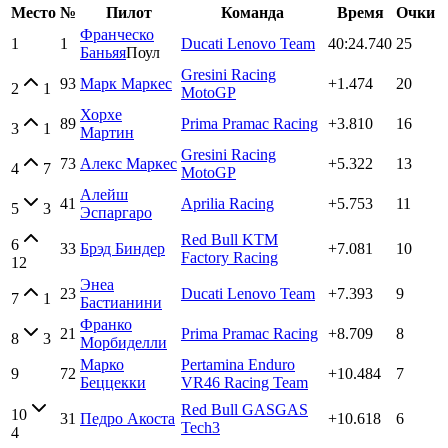
Место
№
Пилот
Команда
Время
Очки
Франческо
1
1
Ducati Lenovo Team
40:24.740
25
Баньяя
Поул
Gresini Racing
93
Марк Маркес
+1.474
20
2
1
MotoGP
Хорхе
89
Prima Pramac Racing
+3.810
16
3
1
Мартин
Gresini Racing
73
Алекс Маркес
+5.322
13
4
7
MotoGP
Алейш
41
Aprilia Racing
+5.753
11
5
3
Эспаргаро
Red Bull KTM
6
33
Брэд Биндер
+7.081
10
Factory Racing
12
Энеа
23
Ducati Lenovo Team
+7.393
9
7
1
Бастианини
Франко
21
Prima Pramac Racing
+8.709
8
8
3
Морбиделли
Марко
Pertamina Enduro
9
72
+10.484
7
Беццекки
VR46 Racing Team
Red Bull GASGAS
10
31
Педро Акоста
+10.618
6
Tech3
4