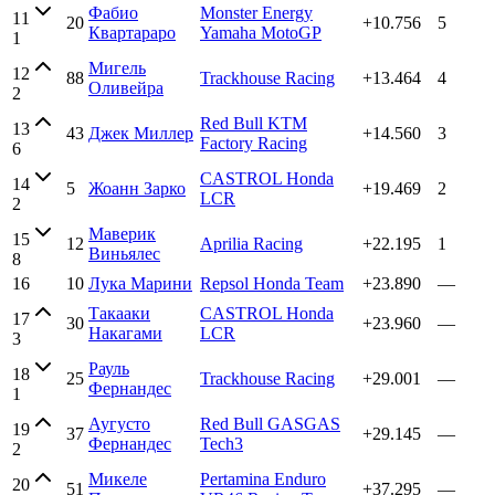
Фабио
Monster Energy
11
20
+10.756
5
Квартараро
Yamaha MotoGP
1
Мигель
12
88
Trackhouse Racing
+13.464
4
Оливейра
2
Red Bull KTM
13
43
Джек Миллер
+14.560
3
Factory Racing
6
CASTROL Honda
14
5
Жоанн Зарко
+19.469
2
LCR
2
Маверик
15
12
Aprilia Racing
+22.195
1
Виньялес
8
16
10
Лука Марини
Repsol Honda Team
+23.890
—
Такааки
CASTROL Honda
17
30
+23.960
—
Накагами
LCR
3
Рауль
18
25
Trackhouse Racing
+29.001
—
Фернандес
1
Аугусто
Red Bull GASGAS
19
37
+29.145
—
Фернандес
Tech3
2
Микеле
Pertamina Enduro
20
51
+37.295
—