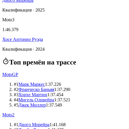
Диого Морейра
Квалификация · 2025
Moto3
1:46.379
Хосе Антонио Руэда
Квалификация · 2024
Топ времён на трассе
MotoGP
#
1
Марк Маркес
1:37.226
#
2
Франческо Баньяя
1:37.290
#
3
Хорхе Мартин
1:37.454
#
4
Мигель Оливейра
1:37.521
#
5
Джек Миллер
1:37.549
Moto2
#
1
Диого Морейра
1:41.168