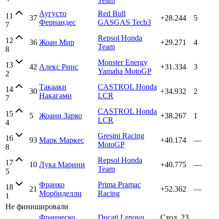
Team
Аугусто
Red Bull
11
37
+28.244
5
Фернандес
GASGAS Tech3
7
Repsol Honda
12
36
Жоан Мир
+29.271
4
Team
8
Monster Energy
13
42
Алекс Ринс
+31.334
3
Yamaha MotoGP
2
Такааки
CASTROL Honda
14
30
+34.932
2
Накагами
LCR
7
CASTROL Honda
15
5
Жоанн Зарко
+38.267
1
LCR
4
Gresini Racing
16
93
Марк Маркес
+40.174
—
MotoGP
8
Repsol Honda
17
10
Лука Марини
+40.775
—
Team
5
Франко
Prima Pramac
18
21
+52.362
—
Морбиделли
Racing
1
Не финишировали
Франческо
Ducati Lenovo
Сход, 23