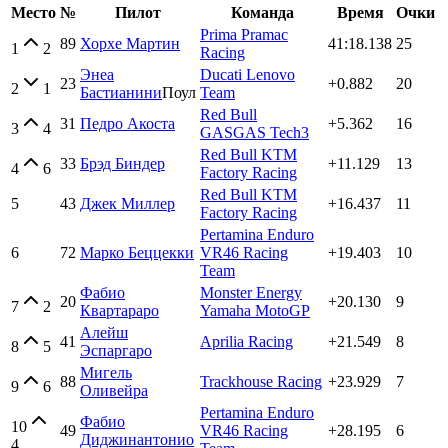
Место
№
Пилот
Команда
Время
Очки
Prima Pramac
89
Хорхе Мартин
41:18.138
25
1
2
Racing
Энеа
Ducati Lenovo
23
+0.882
20
2
1
Бастианини
Поул
Team
Red Bull
31
Педро Акоста
+5.362
16
3
4
GASGAS Tech3
Red Bull KTM
33
Брэд Биндер
+11.129
13
4
6
Factory Racing
Red Bull KTM
5
43
Джек Миллер
+16.437
11
Factory Racing
Pertamina Enduro
6
72
Марко Беццекки
VR46 Racing
+19.403
10
Team
Фабио
Monster Energy
20
+20.130
9
7
2
Квартараро
Yamaha MotoGP
Алейш
41
Aprilia Racing
+21.549
8
8
5
Эспаргаро
Мигель
88
Trackhouse Racing
+23.929
7
9
6
Оливейра
Pertamina Enduro
Фабио
10
49
VR46 Racing
+28.195
6
Диджинантонио
4