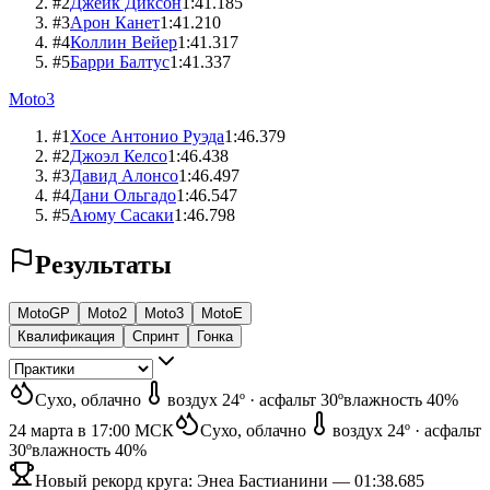
#
2
Джейк Диксон
1:41.185
#
3
Арон Канет
1:41.210
#
4
Коллин Вейер
1:41.317
#
5
Барри Балтус
1:41.337
Moto3
#
1
Хосе Антонио Руэда
1:46.379
#
2
Джоэл Келсо
1:46.438
#
3
Давид Алонсо
1:46.497
#
4
Дани Ольгадо
1:46.547
#
5
Аюму Сасаки
1:46.798
Результаты
MotoGP
Moto2
Moto3
MotoE
Квалификация
Спринт
Гонка
Сухо
, облачно
воздух
24º
·
асфальт
30º
влажность
40%
24 марта в 17:00
МСК
Сухо
, облачно
воздух
24º
·
асфальт
30º
влажность
40%
Новый рекорд круга:
Энеа Бастианини
—
01:38.685