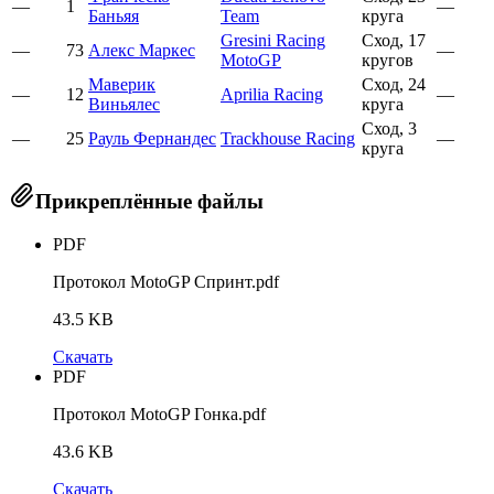
—
1
—
Баньяя
Team
круга
Gresini Racing
Сход, 17
—
73
Алекс Маркес
—
MotoGP
кругов
Маверик
Сход, 24
—
12
Aprilia Racing
—
Виньялес
круга
Сход, 3
—
25
Рауль Фернандес
Trackhouse Racing
—
круга
Прикреплённые файлы
PDF
Протокол MotoGP Спринт.pdf
43.5 KB
Скачать
PDF
Протокол MotoGP Гонка.pdf
43.6 KB
Скачать