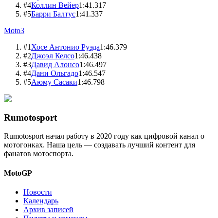
#
4
Коллин Вейер
1:41.317
#
5
Барри Балтус
1:41.337
Moto3
#
1
Хосе Антонио Руэда
1:46.379
#
2
Джоэл Келсо
1:46.438
#
3
Давид Алонсо
1:46.497
#
4
Дани Ольгадо
1:46.547
#
5
Аюму Сасаки
1:46.798
Rumotosport
Rumotosport начал работу в 2020 году как цифровой канал о
мотогонках. Наша цель — создавать лучший контент для
фанатов мотоспорта.
MotoGP
Новости
Календарь
Архив записей