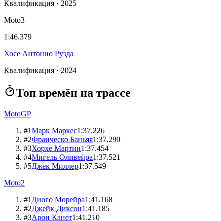
Квалификация · 2025
Moto3
1:46.379
Хосе Антонио Руэда
Квалификация · 2024
Топ времён на трассе
MotoGP
#
1
Марк Маркес
1:37.226
#
2
Франческо Баньяя
1:37.290
#
3
Хорхе Мартин
1:37.454
#
4
Мигель Оливейра
1:37.521
#
5
Джек Миллер
1:37.549
Moto2
#
1
Диого Морейра
1:41.168
#
2
Джейк Диксон
1:41.185
#
3
Арон Канет
1:41.210