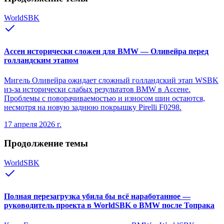
WorldSBK
Ассен исторически сложен для BMW — Оливейра перед
голландским этапом
Мигель Оливейра ожидает сложный голландский этап WSBK
из-за исторически слабых результатов BMW в Ассене.
Проблемы с поворачиваемостью и износом шин остаются,
несмотря на новую заднюю покрышку Pirelli F0298.
17 апреля 2026 г.
Продолжение темы
WorldSBK
Полная перезагрузка убила бы всё наработанное —
руководитель проекта в WorldSBK о BMW после Топрака