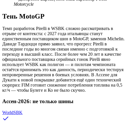
Motorcycle
Тень MotoGP
Темп разработок Pirelli в WSBK сложно рассматривать в
отрыве от контекста: с 2027 года итальянцы станут
единственным поставщиком шин в MotoGP, заменив Michelin.
Давиде Тардоцци прямо заявил, что прогресс Pirelli в
последние годы во многом связан именно с подготовкой к
переходу в высший класс. После более чем 20 лет в качестве
официального поставщика серийных гонок Pirelli явно
использует WSBK как полигон — и пилотам чемпионата
остаётся принимать это как данность, периодически тестируя
непроверенные решения в боевых условиях. В Ассене для
Дукати к новой покрышке добавится ещё один технический
сюрприз: FIM готовит снижение потребления топлива на 0,5
кг/ч — чтобы Булеге и Ко не было скучно.
Ассен-2026: не только шины
WorldSBK