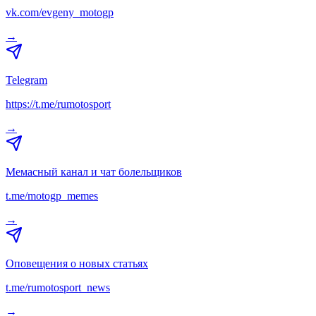
vk.com/evgeny_motogp
→
Telegram
https://t.me/rumotosport
→
Мемасный канал и чат болельщиков
t.me/motogp_memes
→
Оповещения о новых статьях
t.me/rumotosport_news
→