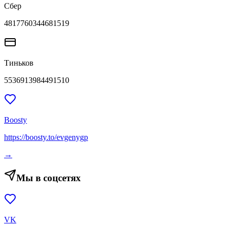
Сбер
4817760344681519
Тиньков
5536913984491510
Boosty
https://boosty.to/evgenygp
→
Мы в соцсетях
VK