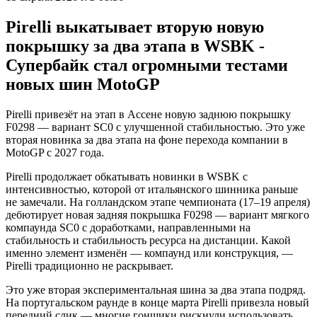
Pirelli выкатывает вторую новую
покрышку за два этапа в WSBK -
Супербайк стал огромными тестами
новых шин MotoGP
Pirelli привезёт на этап в Ассене новую заднюю покрышку
F0298 — вариант SC0 с улучшенной стабильностью. Это уже
вторая новинка за два этапа на фоне перехода компании в
MotoGP с 2027 года.
Pirelli продолжает обкатывать новинки в WSBK с
интенсивностью, которой от итальянского шинника раньше
не замечали. На голландском этапе чемпионата (17–19 апреля)
дебютирует новая задняя покрышка F0298 — вариант мягкого
компаунда SC0 с доработками, направленными на
стабильность и стабильность ресурса на дистанции. Какой
именно элемент изменён — компаунд или конструкция, —
Pirelli традиционно не раскрывает.
Это уже вторая экспериментальная шина за два этапа подряд.
На португальском раунде в конце марта Pirelli привезла новый
передний слик — многие гонщики рискнули использовать