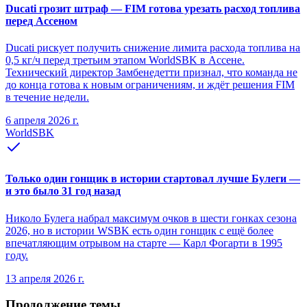
Ducati грозит штраф — FIM готова урезать расход топлива
перед Ассеном
Ducati рискует получить снижение лимита расхода топлива на
0,5 кг/ч перед третьим этапом WorldSBK в Ассене.
Технический директор Замбенедетти признал, что команда не
до конца готова к новым ограничениям, и ждёт решения FIM
в течение недели.
6 апреля 2026 г.
WorldSBK
Только один гонщик в истории стартовал лучше Булеги —
и это было 31 год назад
Николо Булега набрал максимум очков в шести гонках сезона
2026, но в истории WSBK есть один гонщик с ещё более
впечатляющим отрывом на старте — Карл Фогарти в 1995
году.
13 апреля 2026 г.
Продолжение темы