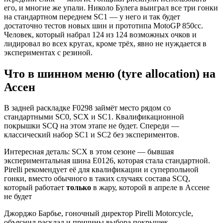
его, и многие же упали. Николо Булега выиграл все три гонки
на стандартном переднем SC1 — у него и так будет
достаточно тестов новых шин и прототипа MotoGP 850cc.
Человек, который набрал 124 из 124 возможных очков и
лидировал во всех кругах, кроме трёх, явно не нуждается в
экспериментах с резиной.
Что в шинном меню (tyre allocation) на
Ассен
В задней раскладке F0298 займёт место рядом со
стандартными SC0, SCX и SC1. Квалификационной
покрышки SCQ на этом этапе не будет. Спереди —
классический набор SC1 и SC2 без экспериментов.
Интересная деталь: SCX в этом сезоне — бывшая
экспериментальная шина E0126, которая стала стандартной.
Pirelli рекомендует её для квалификации и суперпольной
гонки, вместо обычного в таких случаях состава SCQ,
который работает
только
в жару, которой в апреле в Ассене
не будет
Джорджо Барбье, гоночный директор Pirelli Motorcycle,
объяснил расклад и причины выбора покрышек.