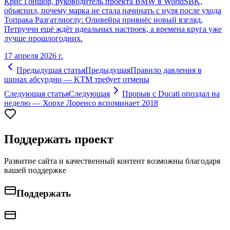
Крис Гоншор, руководитель проекта BMW в WorldSBK,
объяснил, почему марка не стала начинать с нуля после ухода
Топрака Разгатлиоглу: Оливейра привнёс новый взгляд,
Петруччи ещё ждёт идеальных настроек, а времена круга уже
лучше прошлогодних.
17 апреля 2026 г.
Предыдущая статья
Предыдущая
Правило давления в
шинах абсурдно — KTM требует отмены
Следующая статья
Следующая
Прорыв с Ducati опоздал на
неделю — Хорхе Лоренсо вспоминает 2018
Поддержать проект
Развитие сайта и качественный контент возможны благодаря
вашей поддержке
Поддержать