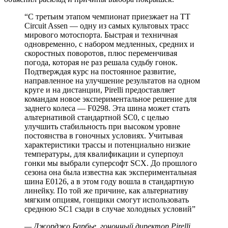
“
С третьим этапом чемпионат приезжает на TT
Circuit Assen — одну из самых культовых трасс
мирового мотоспорта. Быстрая и техничная
одновременно, с набором медленных, средних и
скоростных поворотов, плюс переменчивая
погода, которая не раз решала судьбу гонок.
Подтверждая курс на постоянное развитие,
направленное на улучшение результатов на одном
круге и на дистанции, Pirelli предоставляет
командам новое экспериментальное решение для
заднего колеса — F0298. Эта шина может стать
альтернативой стандартной SC0, с целью
улучшить стабильность при высоком уровне
постоянства в гоночных условиях. Учитывая
характеристики трассы и потенциально низкие
температуры, для квалификации и суперпоул
гонки мы выбрали суперсофт SCX. До прошлого
сезона она была известна как экспериментальная
шина E0126, а в этом году вошла в стандартную
линейку. По той же причине, как альтернативу
мягким опциям, гонщики смогут использовать
среднюю SC1 сзади в случае холодных условий
”
—
Джорджо Барбье, гоночный директор Pirelli