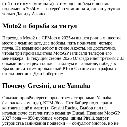
(5-й по итогу чемпионата), затем одна победа и восемь
подиумов в 2024-м — и серебро чемпионата, где он уступил
только Давиду Алонсо.
Moto2 и борьба за титул
Переход в Moto2 на CFMoto в 2025-м вышел ровным: шестое
место в чемпионате, две победы, пять подиумов, четыре
поула. Не взрывной дебют в стиле Акосты, но достаточно,
чтобы три производителя MotoGP записали телефон его
менеджера . В текущем сезоне-2026 Ольгадо идёт третьим с 33
очками после трёх этапов — подиум в Таиланде, победа в
Бразилии, а затем провальный P16 в Остине со штрафом за
столкновение с Джо Робертсом.
Почему Gresini, а не Yamaha
Ольгадо провёл переговоры с тремя сторонами: Yamaha
(заводская команда), KTM (босс Пит Байрер подтвердил
контакты ещё в марте) и Gresini Racing. Выбор пал на
итальянскую сателлитную команду Ducati. Правила MotoGP
2027 года — 850-кубовые моторы, шины Pirelli, запрет
устройства занижения подвески — обнуляют многое, но не