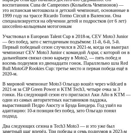
воспитанник Cuna de Campeones (Колыбель Чемпионов) —
это испанская мотошкола и детский чемпионат, основанные в
1999 году на трассе Ricardo Tormo Circuit в Валенсии. Она
специализируется на обучении детей и подростков (от 6 лет)
шоссейно-кольцевым мотогонкам
Участвовал в European Talent Cup в 2018-м, CEV Moto3 Junior
— без побед, зато с методичным подъёмом: 11-й, 6-й, 5-й.
Первый победный сезон случился в 2021-м, когда он выиграл
чемпионат CEV Moto3 Junior с командой Aspar, с которой он в
дальнейшем связал свою карьеру в Moto2, — пять побед и
восемь подиумов из двенадцати гонок. Параллельно шла Red
Bull MotoGP Rookies Cup: третье место и первая победа ещё в
2020-м.
В мировой чемпионат Moto3 Ольгадо вошёл через wildcard в
2021-м за CIP Green Power и KTM Tech3, четыре очка за 3
гонки. На следующий сезон его пригласил Аки Айо в KTM —
один из самых авторитетных наставников паддока,
вырастивший Педро Акосту и Брэда Биндера. Год ушёл на
адаптацию: 10-я позиция без побед, зато Ольгадо понял
подход.
Два следующих сезона в Tech3 Moto3 — и это уже был
заметный шаг вперёд. Три победы и семь подиумов в 2023-м