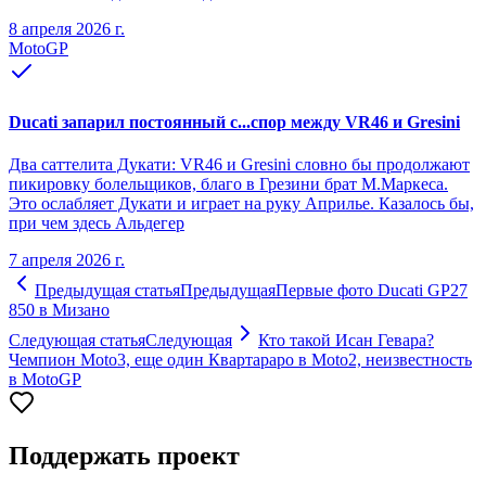
8 апреля 2026 г.
MotoGP
Ducati запарил постоянный с...спор между VR46 и Gresini
Два саттелита Дукати: VR46 и Gresini словно бы продолжают
пикировку болельщиков, благо в Грезини брат М.Маркеса.
Это ослабляет Дукати и играет на руку Априлье. Казалось бы,
при чем здесь Альдегер
7 апреля 2026 г.
Предыдущая статья
Предыдущая
Первые фото Ducati GP27
850 в Мизано
Следующая статья
Следующая
Кто такой Исан Гевара?
Чемпион Moto3, еще один Квартараро в Moto2, неизвестность
в MotoGP
Поддержать проект