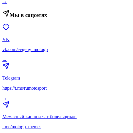
→
Мы в соцсетях
VK
vk.com/evgeny_motogp
→
Telegram
https://t.me/rumotosport
→
Мемасный канал и чат болельщиков
t.me/motogp_memes