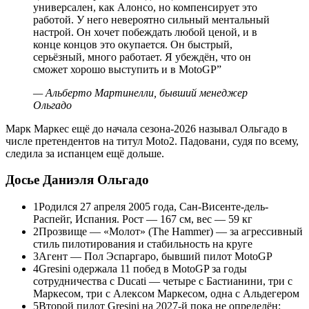
универсален, как Алонсо, но компенсирует это
работой. У него невероятно сильный ментальный
настрой. Он хочет побеждать любой ценой, и в
конце концов это окупается. Он быстрый,
серьёзный, много работает. Я убеждён, что он
сможет хорошо выступить и в MotoGP
”
—
Альберто Мартинелли, бывший менеджер
Ольгадо
Марк Маркес ещё до начала сезона-2026 называл Ольгадо в
числе претендентов на титул Moto2. Падовани, судя по всему,
следила за испанцем ещё дольше.
Досье Даниэля Ольгадо
1
Родился 27 апреля 2005 года, Сан-Висенте-дель-
Распейг, Испания. Рост — 167 см, вес — 59 кг
2
Прозвище — «Молот» (The Hammer) — за агрессивный
стиль пилотирования и стабильность на круге
3
Агент — Пол Эспаргаро, бывший пилот MotoGP
4
Gresini одержала 11 побед в MotoGP за годы
сотрудничества с Ducati — четыре с Бастианини, три с
Маркесом, три с Алексом Маркесом, одна с Альдегером
5
Второй пилот Gresini на 2027-й пока не определён: