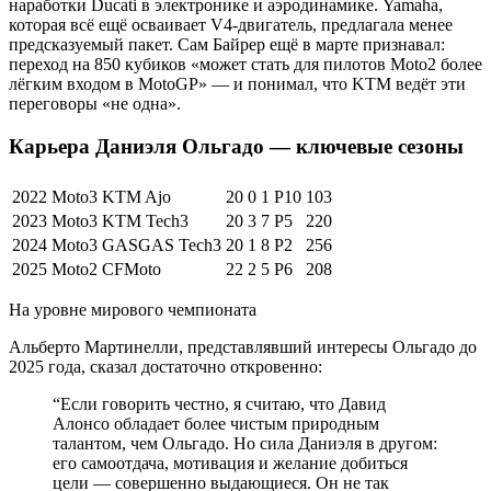
наработки Ducati в электронике и аэродинамике. Yamaha,
которая всё ещё осваивает V4-двигатель, предлагала менее
предсказуемый пакет. Сам Байрер ещё в марте признавал:
переход на 850 кубиков «может стать для пилотов Moto2 более
лёгким входом в MotoGP» — и понимал, что KTM ведёт эти
переговоры «не одна».
Карьера Даниэля Ольгадо — ключевые сезоны
2022
Moto3
KTM Ajo
20
0
1
P10
103
2023
Moto3
KTM Tech3
20
3
7
P5
220
2024
Moto3
GASGAS Tech3
20
1
8
P2
256
2025
Moto2
CFMoto
22
2
5
P6
208
На уровне мирового чемпионата
Альберто Мартинелли, представлявший интересы Ольгадо до
2025 года, сказал достаточно откровенно:
“
Если говорить честно, я считаю, что Давид
Алонсо обладает более чистым природным
талантом, чем Ольгадо. Но сила Даниэля в другом:
его самоотдача, мотивация и желание добиться
цели — совершенно выдающиеся. Он не так