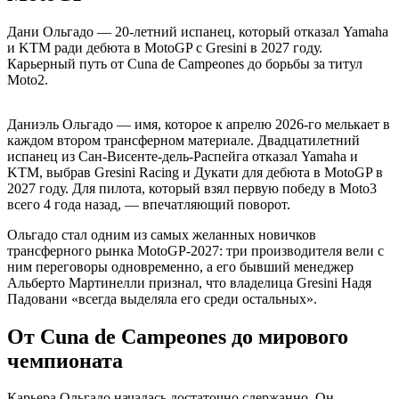
Дани Ольгадо — 20-летний испанец, который отказал Yamaha
и KTM ради дебюта в MotoGP с Gresini в 2027 году.
Карьерный путь от Cuna de Campeones до борьбы за титул
Moto2.
Даниэль Ольгадо — имя, которое к апрелю 2026-го мелькает в
каждом втором трансферном материале. Двадцатилетний
испанец из Сан-Висенте-дель-Распейга отказал Yamaha и
KTM, выбрав Gresini Racing и Дукати для дебюта в MotoGP в
2027 году. Для пилота, который взял первую победу в Moto3
всего 4 года назад, — впечатляющий поворот.
Ольгадо стал одним из самых желанных новичков
трансферного рынка MotoGP-2027: три производителя вели с
ним переговоры одновременно, а его бывший менеджер
Альберто Мартинелли признал, что владелица Gresini Надя
Падовани «всегда выделяла его среди остальных».
От Cuna de Campeones до мирового
чемпионата
Карьера Ольгадо началась достаточно сдержанно. Он