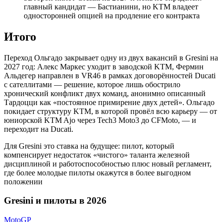
главный кандидат — Бастианини, но KTM владеет
односторонней опцией на продление его контракта
Итого
Переход Ольгадо закрывает одну из двух вакансий в Gresini на
2027 год: Алекс Маркес уходит в заводской KTM, Фермин
Альдегер направлен в VR46 в рамках договорённостей Ducati
с сателлитами — решение, которое лишь обострило
хронический конфликт двух команд, анонимно описанный
Тардоцци как «постоянное примирение двух детей». Ольгадо
покидает структуру KTM, в которой провёл всю карьеру — от
юниорской KTM Ajo через Tech3 Moto3 до CFMoto, — и
переходит на Ducati.
Для Gresini это ставка на будущее: пилот, который
компенсирует недостаток «чистого» таланта железной
дисциплиной и работоспособностью плюс новый регламент,
где более молодые пилоты окажутся в более выгодном
положении
Gresini и пилоты в 2026
MotoGP