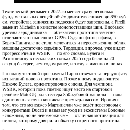
Технический регламент 2027-го меняет сразу несколько
фундаментальных вещей: объём двигателя снижен до 850 куб.
см, устройства занижения подвески будут запрещены, а Pirelli
заменит Michelin в качестве монопоставщика шин. Вдобавок
урезана аэродинамика — обтекатели прототипа заметно
отличаются от нынешних GP26. Судя по фотографиям, в
Борго-Панигале не стали мелочиться и переосмыслили облик
машины достаточно серьёзно. Тардоцци, впрочем, уже видит
прогресс Pirelli в WSBK — по его словам, Булега и
Разгатлиоглу в нескольких гонках 2025 года были на 20
секунд быстрее, чем годом ранее, и заслуга именно в шинах.
По плану тестовой программы Пирро отвечает за первую фазу
испытаний нового прототипа. Позже к нему подключится
Николо Булега, ориентировочно с июня. Для чемпиона
WSBK, который пока тщетно ищет место на стартовой
решётке MotoGP, роль тестера 850-кубовой машины — пока
единственная точка контакта с премьер-классом. Ирония в
том, что его менеджер Мартинелли уже ведёт переговоры с
конкурентами Ducati и называет уход из экосистемы Болоньи
«сложным, но не невозможным» — отличная мотивация для
пилота, которому доверили обкатку секретного прототипа.