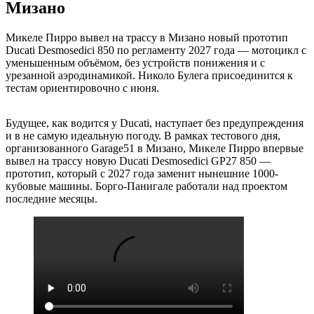
Мизано
Микеле Пирро вывел на трассу в Мизано новый прототип
Ducati Desmosedici 850 по регламенту 2027 года — мотоцикл с
уменьшенным объёмом, без устройств понижения и с
урезанной аэродинамикой. Николо Булега присоединится к
тестам ориентировочно с июня.
Будущее, как водится у Ducati, наступает без предупреждения
и в не самую идеальную погоду. В рамках тестового дня,
организованного Garage51 в Мизано, Микеле Пирро впервые
вывел на трассу новую Ducati Desmosedici GP27 850 —
прототип, который с 2027 года заменит нынешние 1000-
кубовые машины. Борго-Панигале работали над проектом
последние месяцы.