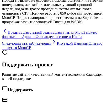
Погода в Мизано не особенно помогла: облачный и ветреный
понедельник, далёкий от идеальных условий прошлой
недели, когда на трассе проходили тесты итальянского
чемпионата CIV. Помимо работы с 850-кубовым прототипом
MotoGP, Пирро планировал провести тесты и на Superbike —
продолжая развитие заводской Ducati для WSBK.
Предыдущая статья
Предыдущая
За титул Moto3 можно
бороться — Адриан Фернандес о сезоне и Honda
Следующая статья
Следующая
Кто такой Даниэль Ольгадо
— путь в MotoGP
Поддержать проект
Развитие сайта и качественный контент возможны благодаря
вашей поддержке
Поддержать