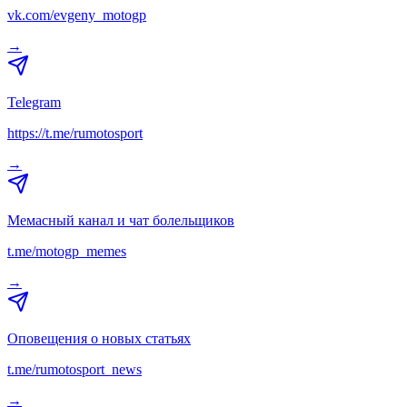
vk.com/evgeny_motogp
→
Telegram
https://t.me/rumotosport
→
Мемасный канал и чат болельщиков
t.me/motogp_memes
→
Оповещения о новых статьях
t.me/rumotosport_news
→