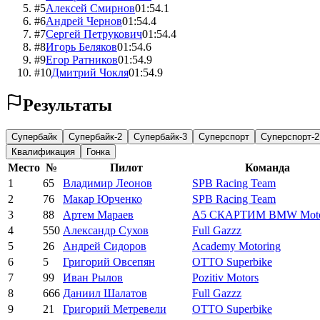
#
5
Алексей Смирнов
01:54.1
#
6
Андрей Чернов
01:54.4
#
7
Сергей Петрукович
01:54.4
#
8
Игорь Беляков
01:54.6
#
9
Егор Ратников
01:54.9
#
10
Дмитрий Чокля
01:54.9
Результаты
Супербайк
Супербайк-2
Супербайк-3
Суперспорт
Суперспорт-2
Квалификация
Гонка
Место
№
Пилот
Команда
1
65
Владимир Леонов
SPB Racing Team
2
76
Макар Юрченко
SPB Racing Team
3
88
Артем Мараев
А5 СКАРТИМ BMW Moto
4
550
Александр Сухов
Full Gazzz
5
26
Андрей Сидоров
Academy Motoring
6
5
Григорий Овсепян
OTTO Superbike
7
99
Иван Рылов
Pozitiv Motors
8
666
Даниил Шалатов
Full Gazzz
9
21
Григорий Метревели
OTTO Superbike