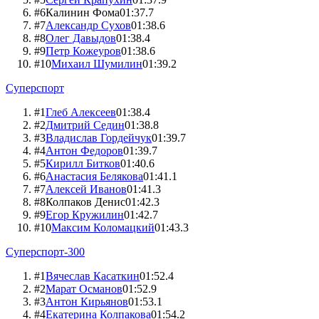
#
6
Калинин Фома
01:37.7
#
7
Александр Сухов
01:38.6
#
8
Олег Давыдов
01:38.4
#
9
Петр Кожеуров
01:38.6
#
10
Михаил Шумилин
01:39.2
Суперспорт
#
1
Глеб Алексеев
01:38.4
#
2
Дмитрий Седин
01:38.8
#
3
Владислав Гордейчук
01:39.7
#
4
Антон Федоров
01:39.7
#
5
Кирилл Битков
01:40.6
#
6
Анастасия Белякова
01:41.1
#
7
Алексей Иванов
01:41.3
#
8
Колпаков Денис
01:42.3
#
9
Егор Кружилин
01:42.7
#
10
Максим Коломацкий
01:43.3
Суперспорт-300
#
1
Вячеслав Касаткин
01:52.4
#
2
Марат Османов
01:52.9
#
3
Антон Кирьянов
01:53.1
#
4
Екатерина Колпакова
01:54.2