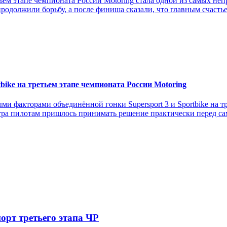
тьем этапе чемпионата России Motoring стала одной из самых не
родолжили борьбу, а после финиша сказали, что главным счасть
tbike на третьем этапе чемпионата России Motoring
и факторами объединённой гонки Supersport 3 и Sportbike на т
ра пилотам пришлось принимать решение практически перед самы
орт третьего этапа ЧР