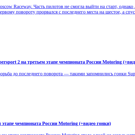
Moscow Raceway. Часть пилотов не смогла выйти на старт, однако
ервому повороту прорвался с последнего места на шестое, а спу
persport 2 на третьем этапе чемпионата России Motoring (+вид
орьба до последнего поворота — такими запомнились гонки Super
м этапе чемпионата России Motoring (+видео гонки)