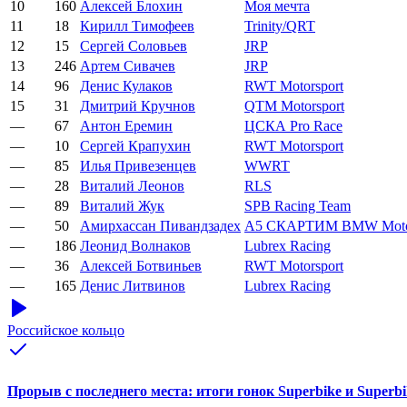
10
160
Алексей Блохин
Моя мечта
11
18
Кирилл Тимофеев
Trinity/QRT
12
15
Сергей Соловьев
JRP
13
246
Артем Сивачев
JRP
14
96
Денис Кулаков
RWT Motorsport
15
31
Дмитрий Кручнов
QTM Motorsport
—
67
Антон Еремин
ЦСКА Pro Race
—
10
Сергей Крапухин
RWT Motorsport
—
85
Илья Привезенцев
WWRT
—
28
Виталий Леонов
RLS
—
89
Виталий Жук
SPB Racing Team
—
50
Амирхассан Пивандзадех
А5 СКАРТИМ BMW Moto
—
186
Леонид Волнаков
Lubrex Racing
—
36
Алексей Ботвиньев
RWT Motorsport
—
165
Денис Литвинов
Lubrex Racing
Российское кольцо
Прорыв с последнего места: итоги гонок Superbike и Superbi