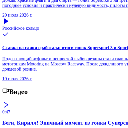
Дождь, красные флаги и два старта — гонка Superbike 3 на тре
погодные условия и практически нулевую видимость, пилоты п
20 июля 2026 г.
Российское кольцо
Ставка на слики сработала: итоги гонок Supersport 3 и Spor
Подсыхающий асфальт и непростой выбор резины стали главным
мотогонкам Motoring на Moscow Raceway. После дождливого ут
дождевой резине.
19 июля 2026 г.
Видео
0:47
Беги, Кирилл! Эпичный момент из гонки Суперсп