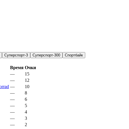
Суперспорт-3
Суперспорт-300
Спортбайк
Время
Очки
—
15
—
12
rrad
—
10
—
8
—
6
—
5
—
4
—
3
—
2