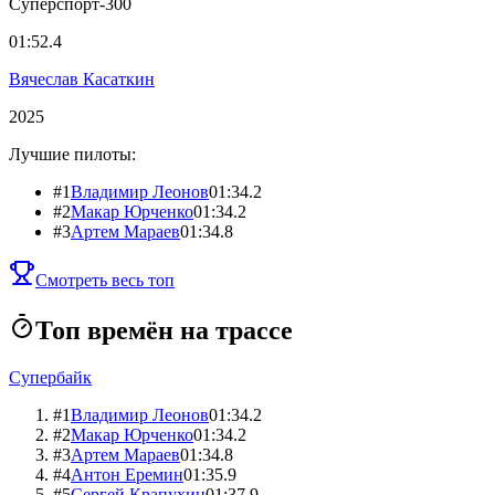
Суперспорт-300
01:52.4
Вячеслав Касаткин
2025
Лучшие пилоты:
#
1
Владимир Леонов
01:34.2
#
2
Макар Юрченко
01:34.2
#
3
Артем Мараев
01:34.8
Смотреть весь топ
Топ времён на трассе
Супербайк
#
1
Владимир Леонов
01:34.2
#
2
Макар Юрченко
01:34.2
#
3
Артем Мараев
01:34.8
#
4
Антон Еремин
01:35.9
#
5
Сергей Крапухин
01:37.9