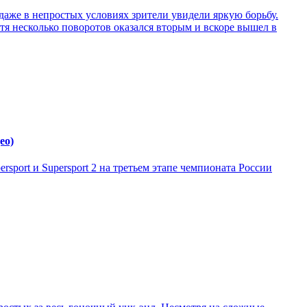
 даже в непростых условиях зрители увидели яркую борьбу.
стя несколько поворотов оказался вторым и вскоре вышел в
ео)
sport и Supersport 2 на третьем этапе чемпионата России