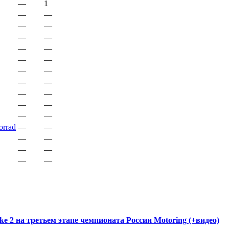
—
1
—
—
—
—
—
—
—
—
—
—
—
—
—
—
—
—
—
—
—
—
rrad
—
—
—
—
—
—
—
—
ke 2 на третьем этапе чемпионата России Motoring (+видео)