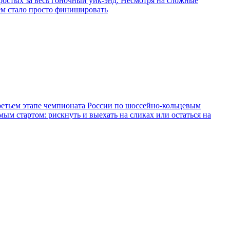
простых за весь гоночный уик-энд. Несмотря на сложные
ем стало просто финишировать
ретьем этапе чемпионата России по шоссейно-кольцевым
м стартом: рискнуть и выехать на сликах или остаться на