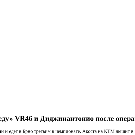
беду» VR46 и Диджинантонио после опер
 и едет в Брно третьим в чемпионате. Акоста на КТМ дышит в с