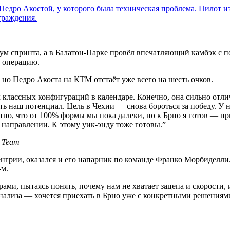
Педро Акостой, у которого была техническая проблема. Пилот и
граждения.
 спринта, а в Балатон-Парке провёл впечатляющий камбэк с пос
ь операцию.
но Педро Акоста на КТМ отстаёт уже всего на шесть очков.
 классных конфигураций в календаре. Конечно, она сильно отлич
ать наш потенциал. Цель в Чехии — снова бороться за победу. У
тно, что от 100% формы мы пока далеки, но к Брно я готов — пр
 направлении. К этому уик-энду тоже готовы.
”
 Team
енгрии, оказался и его напарник по команде Франко Морбидел
-м.
ами, пытаясь понять, почему нам не хватает зацепа и скорости,
анализа — хочется приехать в Брно уже с конкретными решениям