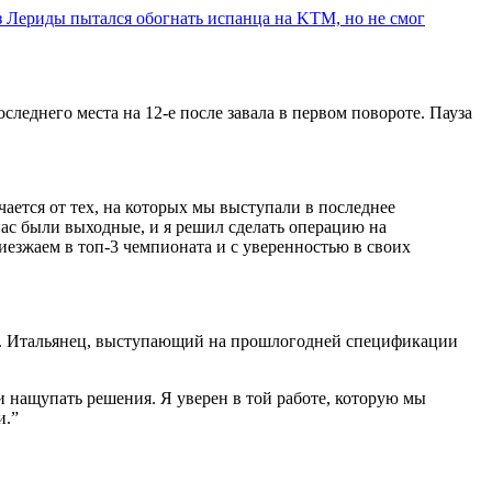
з Лериды пытался обогнать испанца на KTM, но не смог
леднего места на 12-е после завала в первом повороте. Пауза
ается от тех, на которых мы выступали в последнее
 нас были выходные, и я решил сделать операцию на
иезжаем в топ-3 чемпионата и с уверенностью в своих
ли. Итальянец, выступающий на прошлогодней спецификации
 и нащупать решения. Я уверен в той работе, которую мы
и.
”