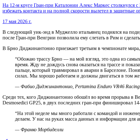
На 12-м круге Гран-при Каталонии Алекс Маркес столкнулся с 
избежать контакта и на полной скорости вылетел в защитные о
17 мая 2026 г.
В следующий уик-энд в Муджелло итальянец поднялся на подиум
после Гран-при Венгрии позволила ему слетать в Рим и сделат
В Брно Диджинантонио приезжает третьим в чемпионате мира, 
“
Обожаю трассу Брно — на мой взгляд, это одна из самых
время. Жду не дождусь снова оказаться на трассе и показ
пальце, который травмировал в аварии в Барселоне. Поня
силах. Мы хорошо работаем и должны двигаться в том же
—
Фабио Диджинантонио, Pertamina Enduro VR46 Racing
Среди тех, кого Диджинантонио обошёл во время прорыва в В
Desmosedici GP25, в двух последних гран-при финишировал 14
“
На этой неделе мы много работали с командой и инженер
делаем. У нас на руках масса данных и информации для 
—
Франко Морбиделли