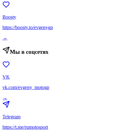
Boosty
https://boosty.to/evgenygp
→
Мы в соцсетях
VK
vk.com/evgeny_motogp
→
Telegram
https://t.me/rumotosport