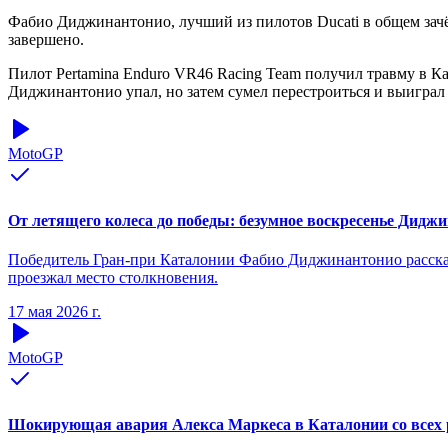
Фабио Диджинантонио, лучший из пилотов Ducati в общем зачёт
завершено.
Пилот Pertamina Enduro VR46 Racing Team получил травму в Ка
Диджинантонио упал, но затем сумел перестроиться и выиграл
MotoGP
От летящего колеса до победы: безумное воскресенье Дидж
Победитель Гран-при Каталонии Фабио Диджинантонио рассказа
проезжал место столкновения.
17 мая 2026 г.
MotoGP
Шокирующая авария Алекса Маркеса в Каталонии со всех 