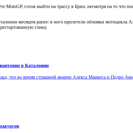
е MotoGP, готов выйти на трассу в Брно, несмотря на то что по
талонии месяцем ранее: в него прилетели обломки мотоцикла Ал
 рестартованную гонку.
инантонио в Каталонии
л, что во время страшной аварии Алекса Маркеса и Педро Акост
ракурсов