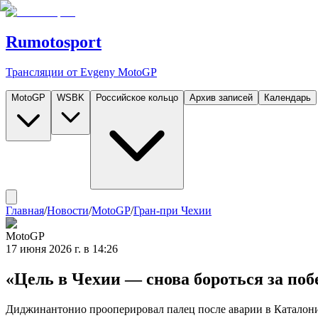
Rumotosport
Трансляции от Evgeny MotoGP
MotoGP
WSBK
Российское кольцо
Архив записей
Календарь
Главная
/
Новости
/
MotoGP
/
Гран-при Чехии
MotoGP
17 июня 2026 г. в 14:26
«Цель в Чехии — снова бороться за по
Диджинантонио прооперировал палец после аварии в Каталонии