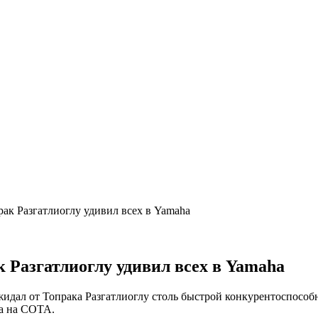
рак Разгатлиоглу удивил всех в Yamaha
 Разгатлиоглу удивил всех в Yamaha
жидал от Топрака Разгатлиоглу столь быстрой конкурентоспособ
ha на COTA.