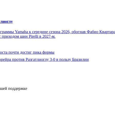
тлиоглу
программы Yamaha к середине сезона 2026, обогнав Фабио Кварт
приходом шин Pirelli в 2027-м.
оста почти достиг пика формы
ейра против Разгатлиоглу 3-0 в пользу Бразилии
ашей поддержке