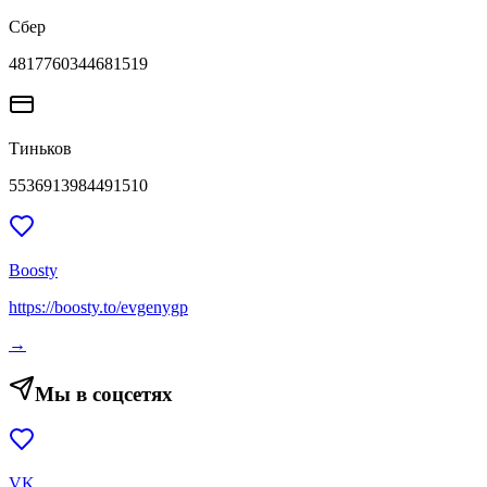
Сбер
4817760344681519
Тиньков
5536913984491510
Boosty
https://boosty.to/evgenygp
→
Мы в соцсетях
VK