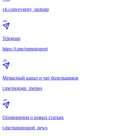
vk.com/evgeny_motogp
→
Telegram
https://t.me/rumotosport
→
Мемасный канал и чат болельщиков
t.me/motogp_memes
→
Оповещения о новых статьях
t.me/rumotosport_news