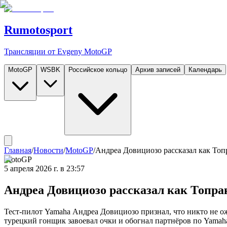
Rumotosport
Трансляции от Evgeny MotoGP
MotoGP
WSBK
Российское кольцо
Архив записей
Календарь
Главная
/
Новости
/
MotoGP
/
Андреа Довициозо рассказал как Топ
MotoGP
5 апреля 2026 г. в 23:57
Андреа Довициозо рассказал как Топрак
Тест-пилот Yamaha Андреа Довициозо признал, что никто не о
турецкий гонщик завоевал очки и обогнал партнёров по Yama