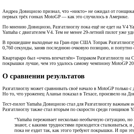
Андреа Довициозо признал, что «никто» не ожидал от гонщика
первых трёх гонках MotoGP — как это случилось в Америке.
По мнению Довициозо, Разгатлиоглу пока ещё не едет на V4 Y
Yamaha с двигателем V4. Тем не менее 29-летний пилот уже уди
В прошедшие выходные на Гран-при США Топрак Разгатлиоглу 
0,760 секунды, заняв последнюю очковую позицию, и попутно 
Квартараро был «очень впечатлён» Топраком Разгатлиоглу на C
покрышки лучше, чем это удалось самому чемпиону MotoGP 202
О сравнении результатов
Разгатлиоглу может сравнивать своё начало в MotoGP только с
Но то, что уроженец Аланьи показал в Техасе, произвело на Д
Тест-пилот Yamaha Довициозо стал для Разгатлиоглу важным ис
Разгатлиоглу также стал вторым по скорости среди гонщиков
“
Yamaha переживает несколько необычную ситуацию, но 
знают, с какими трудностями приходится сталкиваться, и
пока не ездит так, как этого требуют покрышки. И при 