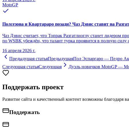
MotoGP
Полсезона и Квартараро позади? Чаз Дэвис ставит на Разга
Чаз Дэвис считает, что Топрак Разгатлиоглу станет лидером 
по WSBK убеждён, что талант турка проявится в полную силу с 
16 апреля 2026 г.
Предыдущая статья
Предыдущая
Пол Эспаргаро — Педро Ак
Следующая статья
Следующая
Дуэль новичков MotoGP — Мор
Поддержать проект
Развитие сайта и качественный контент возможны благодаря в
Поддержать