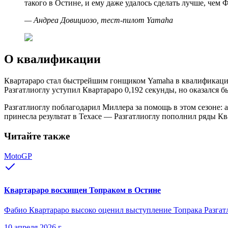
такого в Остине, и ему даже удалось сделать лучше, чем
—
Андреа Довициозо, тест-пилот Yamaha
О квалификации
Квартараро стал быстрейшим гонщиком Yamaha в квалификации н
Разгатлиоглу уступил Квартараро 0,192 секунды, но оказался 
Разгатлиоглу поблагодарил Миллера за помощь в этом сезоне: 
принесла результат в Техасе — Разгатлиоглу пополнил ряды Квар
Читайте также
MotoGP
Квартараро восхищен Топраком в Остине
Фабио Квартараро высоко оценил выступление Топрака Разгатл
10 апреля 2026 г.