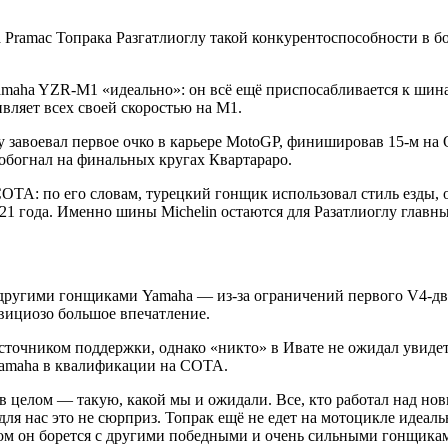
 Pramac Топрака Разгатлиоглу такой конкурентоспособности в б
amaha YZR-M1 «идеально»: он всё ещё приспосабливается к шина
вляет всех своей скоростью на М1.
завоевал первое очко в карьере MotoGP, финишировав 15-м на 
обогнал на финальных кругах Квартараро.
OTA: по его словам, турецкий гонщик использовал стиль езды, о
1 года. Именно шины Michelin остаются для Разатлиоглу главн
 другими гонщиками Yamaha — из-за ограничений первого V4-дви
овициозо большое впечатление.
точником поддержки, однако «никто» в Ивате не ожидал увидеть 
 Yamaha в квалификации на COTA.
в целом — такую, какой мы и ожидали. Все, кто работал над но
 для нас это не сюрприз. Топрак ещё не едет на мотоцикле идеал
этом он борется с другими победными и очень сильными гонщикам