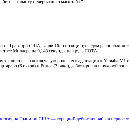
 Фабио — таланту невероятного масштаба.
”
а Гран-при США, заняв 16-ю позицию; следом расположились Раз
быстрее Миллера на 0,148 секунды на круге COTA.
австралиец сыграл ключевую роль в его адаптации к Yamaha M1 
тараро (6 очков) и Ринса (3 очка), дебютировав в очковой зоне 
иоглу на Гран-при США — турецкий дебютант набрал первое очк