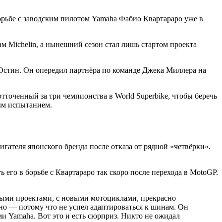
орьбе с заводским пилотом Yamaha Фабио Квартараро уже в
м Michelin, а нынешний сезон стал лишь стартом проекта
Остин. Он опередил партнёра по команде Джека Миллера на
тточенный за три чемпионства в World Superbike, чтобы беречь
ым испытанием.
гателя японского бренда после отказа от рядной «четвёрки».
его в борьбе с Квартараро так скоро после перехода в MotoGP.
выми проектами, с новыми мотоциклами, прекрасно
ьно — потому что не успел адаптироваться к шинам. Он
и Yamaha. Вот это и есть сюрприз. Никто не ожидал