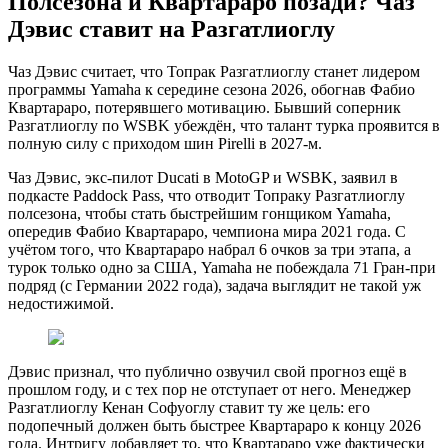
Полсезона и Квартараро позади? Чаз
Дэвис ставит на Разгатлиоглу
Чаз Дэвис считает, что Топрак Разгатлиоглу станет лидером
программы Yamaha к середине сезона 2026, обогнав Фабио
Квартараро, потерявшего мотивацию. Бывший соперник
Разгатлиоглу по WSBK убеждён, что талант турка проявится в
полную силу с приходом шин Pirelli в 2027-м.
Чаз Дэвис, экс-пилот Ducati в MotoGP и WSBK, заявил в
подкасте Paddock Pass, что отводит Топраку Разгатлиоглу
полсезона, чтобы стать быстрейшим гонщиком Yamaha,
опередив Фабио Квартараро, чемпиона мира 2021 года. С
учётом того, что Квартараро набрал 6 очков за три этапа, а
турок только одно за США, Yamaha не побеждала 71 Гран-при
подряд (с Германии 2022 года), задача выглядит не такой уж
недостижимой.
Дэвис признал, что публично озвучил свой прогноз ещё в
прошлом году, и с тех пор не отступает от него. Менеджер
Разгатлиоглу Кенан Софуоглу ставит ту же цель: его
подопечный должен быть быстрее Квартараро к концу 2026
года. Интригу добавляет то, что Квартараро уже фактически