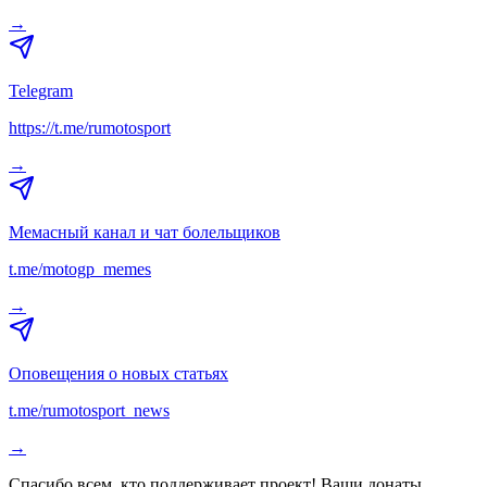
→
Telegram
https://t.me/rumotosport
→
Мемасный канал и чат болельщиков
t.me/motogp_memes
→
Оповещения о новых статьях
t.me/rumotosport_news
→
Спасибо всем, кто поддерживает проект! Ваши донаты