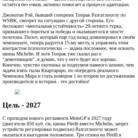
остаётся без очков, активно помогает в процессе адаптации.
Джонатан Рэй, бывший соперник Топрак Разгатлиоглу по
WSBK, смотрит на ситуацию с другой стороны. Его
беспокоит «ментальная устойчивость» 29-летнего турка,
привыкшего бороться за победы и оказавшегося в хвосте
пелотона. Пилот, который ещё год назад доминировал в своём
чемпионате, теперь радуется 15-му месту, и управлять этим
контрастом психологически — задача посложнее, чем освоить
шины Michelin. И хотя Топрак уже сказал раз о
"демотивации", я думаю, что у него будет все хорошо.
Конечно, чувство охотника за подиумом намного ценнее, чем
задача взять тылы Квартараро, но опередить реального
Чемпиона Мира и стать номером 1 во втором по достижениям
производителе в истории - это достойно!
Цель - 2027
С приходом нового регламента MotoGP в 2027 году
(двигатели 850 куб. см, шины Pirelli вместо Michelin, запрет
устройств регулировки подвески) Разгатлиоглу может
оказаться в выгодном положении. Три сезона на Pirelli в