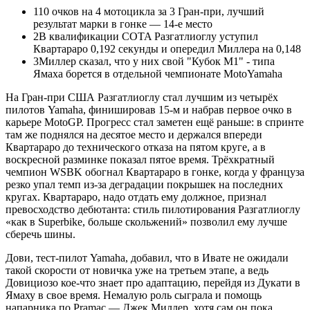
1
10 очков на 4 мотоцикла за 3 Гран-при, лучший
результат марки в гонке — 14-е место
2
В квалификации COTA Разгатлиоглу уступил
Квартараро 0,192 секунды и опередил Миллера на 0,148
3
Миллер сказал, что у них свой "Кубок М1" - типа
Ямаха борется в отдельной чемпионате MotoYamaha
На Гран-при США Разгатлиоглу стал лучшим из четырёх
пилотов Yamaha, финишировав 15-м и набрав первое очко в
карьере MotoGP. Прогресс стал заметен ещё раньше: в спринте
там же поднялся на десятое место и держался впереди
Квартараро до технического отказа на пятом круге, а в
воскресной разминке показал пятое время. Трёхкратный
чемпион WSBK обогнал Квартараро в гонке, когда у француза
резко упал темп из-за деградации покрышек на последних
кругах. Квартараро, надо отдать ему должное, признал
превосходство дебютанта: стиль пилотирования Разгатлиоглу
«как в Superbike, больше скольжений» позволил ему лучше
сберечь шины.
Дови, тест-пилот Yamaha, добавил, что в Ивате не ожидали
такой скорости от новичка уже на третьем этапе, а ведь
Довициозо кое-что знает про адаптацию, перейдя из Дукати в
Ямаху в свое время. Немалую роль сыграла и помощь
напарника по Pramac — Джек Миллер, хотя сам он пока