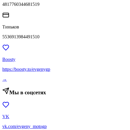
4817760344681519
Тиньков
5536913984491510
Boosty
https://boosty.to/evgenygp
→
Мы в соцсетях
VK
vk.com/evgeny_motogp