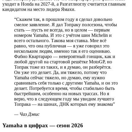
уходит в Honda на 2027-й, а Разгатлиоглу считается главным
кандидатом на место лидера Ямахи.
“
Скажем так, в прошлом году я сделал довольно
смелое заявление. Я дал Топраку полсезона, чтобы
стать — пусть не всегда, но в целом — первым
номером Yamaha. И это с учётом шин Michelin и
всего остального. Такова моя ставка. Мне всё
равно, что она публичная — я уже говорил это
нескольким людям, именно так я его оцениваю.
Фабио Квартараро — невероятный гонщик, как и
любой другой на стартовой решётке MotoGP, но
Топрак тоже из таких, и я думаю, он разберётся.
Он уже это делает. Да, им тяжело, потому что
Yamaha сейчас тяжело, но думаю, ему нужно
сравнивать себя только с другими Yamaha, и он это
делает. Потребуется время, чтобы стабильно быть
быстрейшим, особенно на новых трассах. Но я
верю, что в следующем году мы увидим лучшего
Топрака — на шинах, ДНК которых ему знакома
”
—
Чаз Дэвис
Yamaha в цифрах — сезон 2026