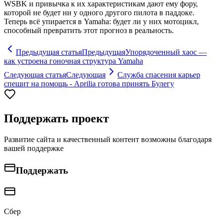
WSBK и привычка к их характеристикам дают ему фору,
которой не будет ни у одного другого пилота в паддоке.
Теперь всё упирается в Yamaha: будет ли у них мотоцикл,
способный превратить этот прогноз в реальность.
Предыдущая статья
Предыдущая
Упорядоченный хаос —
как устроена гоночная структура Yamaha
Следующая статья
Следующая
Служба спасения карьер
спешит на помощь - Aprilia готова принять Булегу
Поддержать проект
Развитие сайта и качественный контент возможны благодаря
вашей поддержке
Поддержать
Сбер