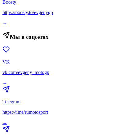
Boosty
https://boosty.to/evgenygp
→
Мы в соцсетях
VK
vk.com/evgeny_motogp
→
Telegram
https://t.me/rumotosport
→