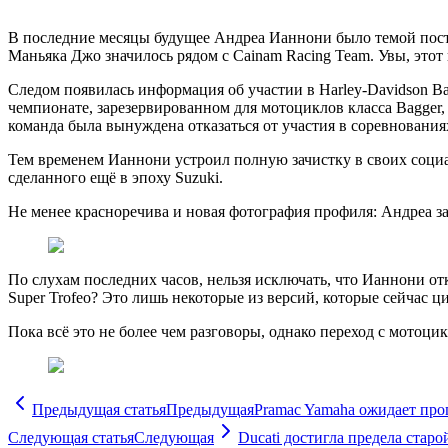
В последние месяцы будущее Андреа Ианнони было темой пост
Маньяка Джо значилось рядом с Cainam Racing Team. Увы, этот 
Следом появилась информация об участии в Harley-Davidson B
чемпионате, зарезервированном для мотоциклов класса Bagger, 
команда была вынуждена отказаться от участия в соревнования
Тем временем Ианнони устроил полную зачистку в своих социа
сделанного ещё в эпоху Suzuki.
Не менее красноречива и новая фотография профиля: Андреа за
По слухам последних часов, нельзя исключать, что Ианнони от
Super Trofeo? Это лишь некоторые из версий, которые сейчас ц
Пока всё это не более чем разговоры, однако переход с мотоци
Предыдущая статья
Предыдущая
Pramac Yamaha ожидает про
Следующая статья
Следующая
Ducati достигла предела ста