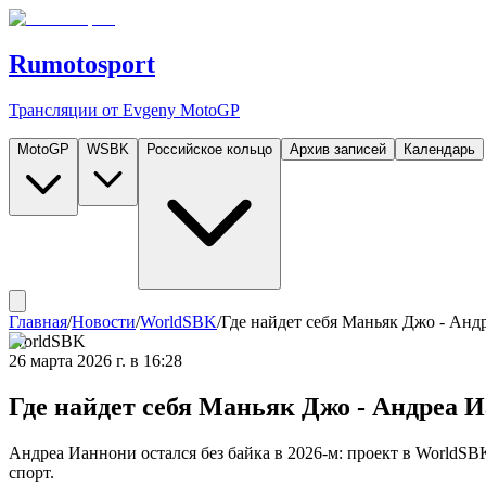
Rumotosport
Трансляции от Evgeny MotoGP
MotoGP
WSBK
Российское кольцо
Архив записей
Календарь
Главная
/
Новости
/
WorldSBK
/
Где найдет себя Маньяк Джо - Анд
WorldSBK
26 марта 2026 г. в 16:28
Где найдет себя Маньяк Джо - Андреа И
Андреа Ианнони остался без байка в 2026-м: проект в WorldSB
спорт.