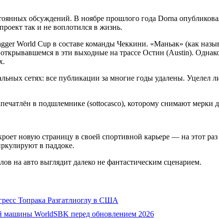
оянных обсуждений. В ноябре прошлого года Dorna опубликова
проект так и не воплотился в жизнь.
agger World Cup в составе команды Чеккини. «Маньак» (как на
открывавшемся в эти выходные на трассе Остин (Austin). Однако 
х.
льных сетях: все публикации за многие годы удалены. Уцелел л
печатлён в подшлемнике (sottocasco), которому снимают мерки д
кроет новую страницу в своей спортивной карьере — на этот раз
иркулируют в паддоке.
клов на авто выглядит далеко не фантастическим сценарием.
гресс Топрака Разгатлиоглу в США
рой машины WorldSBK перед обновлением 2026