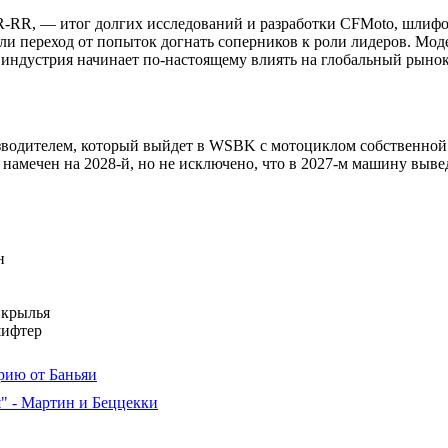
SR-RR, — итог долгих исследований и разработки CFMoto, шли
ли переход от попыток догнать соперников к роли лидеров. Мод
а индустрия начинает по-настоящему влиять на глобальный рынок
зводителем, который выйдет в WSBK с мотоциклом собственной
амечен на 2028-й, но не исключено, что в 2027-м машину вывед
н
икрылья
шифтер
рию от Баньяи
я" - Мартин и Беццекки