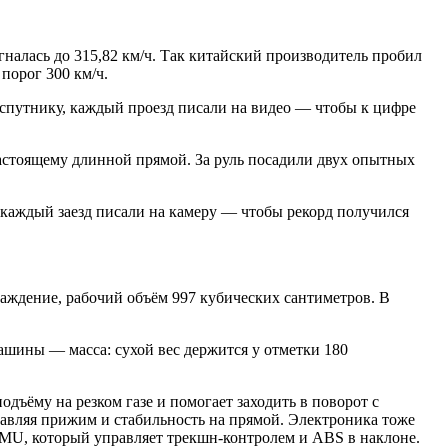
гналась до 315,82 км/ч. Так китайский производитель пробил
порог 300 км/ч.
спутнику, каждый проезд писали на видео — чтобы к цифре
стоящему длинной прямой. За руль посадили двух опытных
каждый заезд писали на камеру — чтобы рекорд получился
лаждение, рабочий объём 997 кубических сантиметров. В
машины — масса: сухой вес держится у отметки 180
.
дъёму на резком газе и помогает заходить в поворот с
авляя прижим и стабильность на прямой. Электроника тоже
MU, который управляет трекшн-контролем и ABS в наклоне.