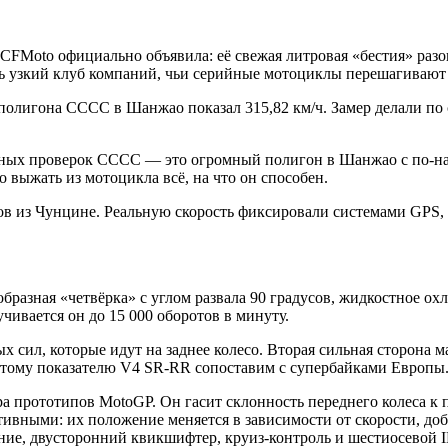
CFMoto официально объявила: её свежая литровая «бестия» разо
ь узкий клуб компаний, чьи серийные мотоциклы перешагивают 
лигона CCCC в Шанжао показал 315,82 км/ч. Замер делали по 
ных проверок CCCC — это огромный полигон в Шанжао с по-на
выжать из мотоцикла всё, на что он способен.
в из Чунцине. Реальную скорость фиксировали системами GPS, 
разная «четвёрка» с углом развала 90 градусов, жидкостное ох
чивается он до 15 000 оборотов в минуту.
 сил, которые идут на заднее колесо. Вторая сильная сторона 
о этому показателю V4 SR-RR сопоставим с супербайками Европы
 прототипов MotoGP. Он гасит склонность переднего колеса к по
вными: их положение меняется в зависимости от скорости, доб
е, двусторонний квикшифтер, круиз-контроль и шестиосевой I