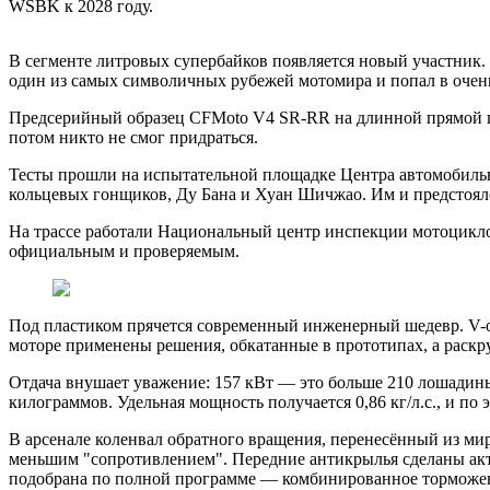
WSBK к 2028 году.
В сегменте литровых супербайков появляется новый участник. 
один из самых символичных рубежей мотомира и попал в очен
Предсерийный образец CFMoto V4 SR-RR на длинной прямой по
потом никто не смог придраться.
Тесты прошли на испытательной площадке Центра автомобиль
кольцевых гонщиков, Ду Бана и Хуан Шичжао. Им и предстояло 
На трассе работали Национальный центр инспекции мотоцикло
официальным и проверяемым.
Под пластиком прячется современный инженерный шедевр. V-об
моторе применены решения, обкатанные в прототипах, а раскру
Отдача внушает уважение: 157 кВт — это больше 210 лошадиных
килограммов. Удельная мощность получается 0,86 кг/л.с., и п
В арсенале коленвал обратного вращения, перенесённый из мира
меньшим "сопротивлением". Передние антикрылья сделаны акти
подобрана по полной программе — комбинированное торможени