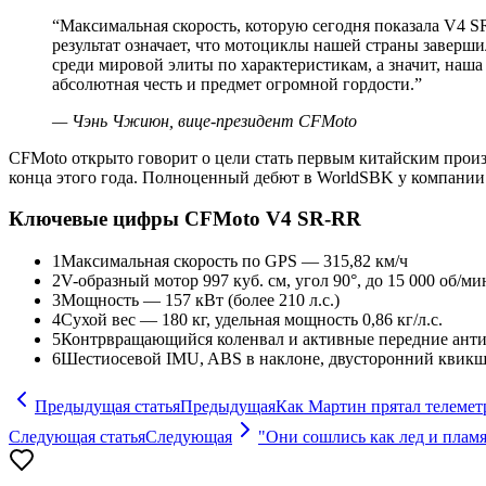
“
Максимальная скорость, которую сегодня показала V4 
результат означает, что мотоциклы нашей страны заверши
среди мировой элиты по характеристикам, а значит, наш
абсолютная честь и предмет огромной гордости.
”
—
Чэнь Чжиюн, вице-президент CFMoto
CFMoto открыто говорит о цели стать первым китайским прои
конца этого года. Полноценный дебют в WorldSBK у компании н
Ключевые цифры CFMoto V4 SR-RR
1
Максимальная скорость по GPS — 315,82 км/ч
2
V-образный мотор 997 куб. см, угол 90°, до 15 000 об/ми
3
Мощность — 157 кВт (более 210 л.с.)
4
Сухой вес — 180 кг, удельная мощность 0,86 кг/л.с.
5
Контрвращающийся коленвал и активные передние ант
6
Шестиосевой IMU, ABS в наклоне, двусторонний квик
Предыдущая статья
Предыдущая
Как Мартин прятал телемет
Следующая статья
Следующая
"Они сошлись как лед и плам