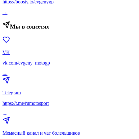
https://boosty.to/evgenygp
→
Мы в соцсетях
VK
vk.com/evgeny_motogp
→
Telegram
https://t.me/rumotosport
→
Мемасный канал и чат болельщиков