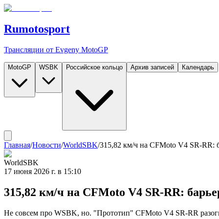
Rumotosport
Трансляции от Evgeny MotoGP
MotoGP
WSBK
Российское кольцо
Архив записей
Календарь
Главная
/
Новости
/
WorldSBK
/
315,82 км/ч на CFMoto V4 SR-RR: 
WorldSBK
17 июня 2026 г. в 15:10
315,82 км/ч на CFMoto V4 SR-RR: барье
Не совсем про WSBK, но. "Прототип" CFMoto V4 SR-RR разогнал