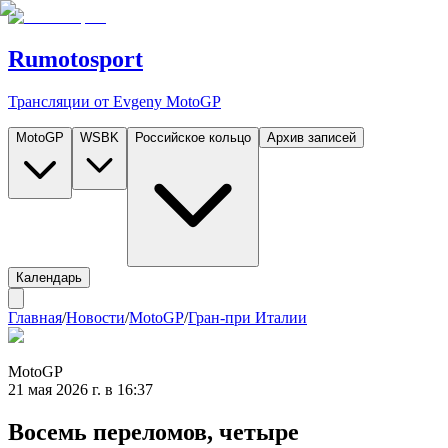
Rumotosport
Трансляции от Evgeny MotoGP
MotoGP
WSBK
Российское кольцо
Архив записей
Календарь
Главная
/
Новости
/
MotoGP
/
Гран-при Италии
MotoGP
21 мая 2026 г. в 16:37
Восемь переломов, четыре