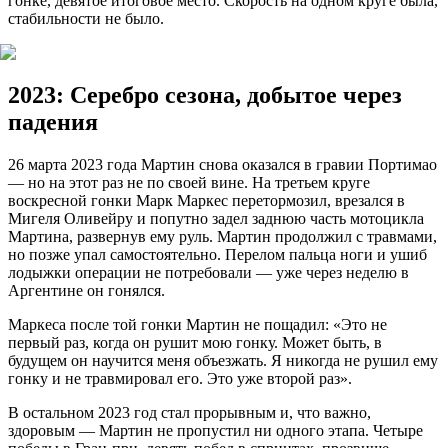
гонке, девятое итоговое место. Скорость на одном круге была,
стабильности не было.
2023: Серебро сезона, добытое через
падения
26 марта 2023 года Мартин снова оказался в гравии Портимао
— но на этот раз не по своей вине. На третьем круге
воскресной гонки Марк Маркес перетормозил, врезался в
Мигеля Оливейру и попутно задел заднюю часть мотоцикла
Мартина, развернув ему руль. Мартин продолжил с травмами,
но позже упал самостоятельно. Перелом пальца ноги и ушиб
лодыжки операции не потребовали — уже через неделю в
Аргентине он гонялся.
Маркеса после той гонки Мартин не пощадил: «Это не
первый раз, когда он рушит мою гонку. Может быть, в
будущем он научится меня объезжать. Я никогда не рушил ему
гонку и не травмировал его. Это уже второй раз».
В остальном 2023 год стал прорывным и, что важно,
здоровым — Мартин не пропустил ни одного этапа. Четыре