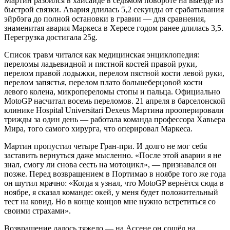
Мартин разбился в хайсайде в седьмом повороте на выезде из
быстрой связки. Авария длилась 5,2 секунды от срабатывания
эйрбэга до полной остановки в гравии — для сравнения,
знаменитая авария Маркеса в Хересе годом ранее длилась 3,5.
Перегрузка достигала 25g.
Список травм читался как медицинская энциклопедия:
переломы ладьевидной и пястной костей правой руки,
перелом правой лодыжки, перелом пястной кости левой руки,
перелом запястья, перелом плато большеберцовой кости
левого колена, микропереломы стопы и пальца. Официально
MotoGP насчитал восемь переломов. 21 апреля в барселонской
клинике Hospital Universitari Dexeus Мартина прооперировали
трижды за один день — работала команда профессора Хавьера
Мира, того самого хирурга, что оперировал Маркеса.
Мартин пропустил четыре Гран-при. И долго не мог себя
заставить вернуться даже мысленно. «После этой аварии я не
знал, смогу ли снова сесть на мотоцикл», — признавался он
позже. Перед возвращением в Портимао в ноябре того же года
он шутил мрачно: «Когда я узнал, что MotoGP вернётся сюда в
ноябре, я сказал команде: окей, у меня будет положительный
тест на ковид. Но в конце концов мне нужно встретиться со
своими страхами».
Возвращение далось тяжело — на Ассене он сошёл на