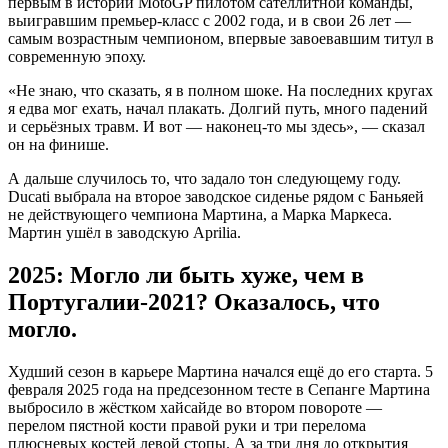
первым в истории MotoGP пилотом сателлитной команды,
выигравшим премьер-класс с 2002 года, и в свои 26 лет —
самым возрастным чемпионом, впервые завоевавшим титул в
современную эпоху.
«Не знаю, что сказать, я в полном шоке. На последних кругах
я едва мог ехать, начал плакать. Долгий путь, много падений
и серьёзных травм. И вот — наконец-то мы здесь», — сказал
он на финише.
А дальше случилось то, что задало тон следующему году.
Ducati выбрала на второе заводское сиденье рядом с Баньяей
не действующего чемпиона Мартина, а Марка Маркеса.
Мартин ушёл в заводскую Aprilia.
2025: Могло ли быть хуже, чем в
Португалии-2021? Оказалось, что
могло.
Худший сезон в карьере Мартина начался ещё до его старта. 5
февраля 2025 года на предсезонном тесте в Сепанге Мартина
выбросило в жёстком хайсайде во втором повороте —
перелом пястной кости правой руки и три перелома
плюсневых костей левой стопы. А за три дня до открытия