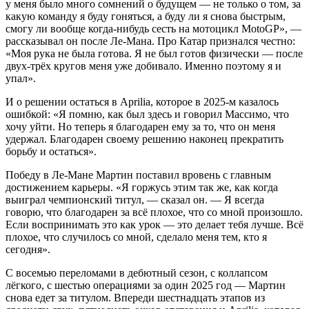
у меня было много сомнений о будущем — не только о том, за
какую команду я буду гоняться, а буду ли я снова быстрым,
смогу ли вообще когда-нибудь сесть на мотоцикл MotoGP», —
рассказывал он после Ле-Мана. Про Катар признался честно:
«Моя рука не была готова. Я не был готов физически — после
двух-трёх кругов меня уже добивало. Именно поэтому я и
упал».
И о решении остаться в Aprilia, которое в 2025-м казалось
ошибкой: «Я помню, как был здесь и говорил Массимо, что
хочу уйти. Но теперь я благодарен ему за то, что он меня
удержал. Благодарен своему решению наконец прекратить
борьбу и остаться».
Победу в Ле-Мане Мартин поставил вровень с главным
достижением карьеры. «Я горжусь этим так же, как когда
выиграл чемпионский титул, — сказал он. — Я всегда
говорю, что благодарен за всё плохое, что со мной произошло.
Если воспринимать это как урок — это делает тебя лучше. Всё
плохое, что случилось со мной, сделало меня тем, кто я
сегодня».
С восемью переломами в дебютный сезон, с коллапсом
лёгкого, с шестью операциями за один 2025 год — Мартин
снова едет за титулом. Впереди шестнадцать этапов из