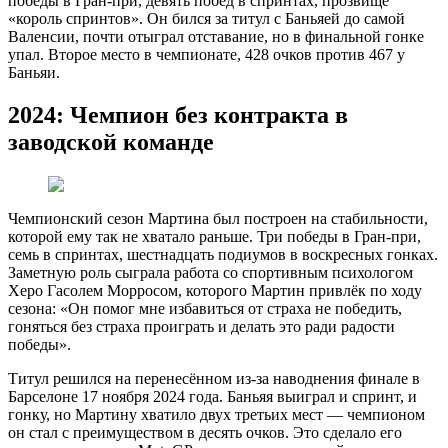
победы в Гран-при, девять побед в спринтах, прозвище
«король спринтов». Он бился за титул с Баньяей до самой
Валенсии, почти отыграл отставание, но в финальной гонке
упал. Второе место в чемпионате, 428 очков против 467 у
Баньяи.
2024: Чемпион без контракта в
заводской команде
Чемпионский сезон Мартина был построен на стабильности,
которой ему так не хватало раньше. Три победы в Гран-при,
семь в спринтах, шестнадцать подиумов в воскресных гонках.
Заметную роль сыграла работа со спортивным психологом
Херо Гасолем Морросом, которого Мартин привлёк по ходу
сезона: «Он помог мне избавиться от страха не победить,
гоняться без страха проиграть и делать это ради радости
победы».
Титул решился на перенесённом из-за наводнения финале в
Барселоне 17 ноября 2024 года. Баньяя выиграл и спринт, и
гонку, но Мартину хватило двух третьих мест — чемпионом
он стал с преимуществом в десять очков. Это сделало его