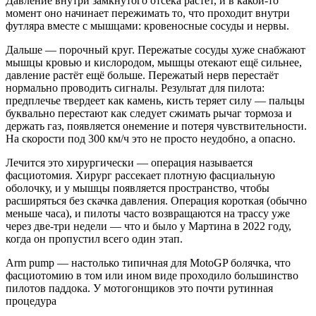
Давление внутри замкнутого отсека растёт, и в какой-то
момент оно начинает пережимать то, что проходит внутри
футляра вместе с мышцами: кровеносные сосуды и нервы.
Дальше — порочный круг. Пережатые сосуды хуже снабжают
мышцы кровью и кислородом, мышцы отекают ещё сильнее,
давление растёт ещё больше. Пережатый нерв перестаёт
нормально проводить сигналы. Результат для пилота:
предплечье твердеет как камень, кисть теряет силу — пальцы
буквально перестают как следует сжимать рычаг тормоза и
держать газ, появляется онемение и потеря чувствительности.
На скорости под 300 км/ч это не просто неудобно, а опасно.
Лечится это хирургически — операция называется
фасциотомия. Хирург рассекает плотную фасциальную
оболочку, и у мышцы появляется пространство, чтобы
расширяться без скачка давления. Операция короткая (обычно
меньше часа), и пилоты часто возвращаются на трассу уже
через две-три недели — что и было у Мартина в 2022 году,
когда он пропустил всего один этап.
Arm pump — настолько типичная для MotoGP болячка, что
фасциотомию в том или ином виде проходило большинство
пилотов паддока. У мотогонщиков это почти рутинная
процедура