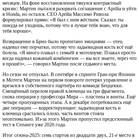
месяцев. На фоне восстановления тянулся контрактный
кризис: Мартин пытался разорвать соглашение с Aprilia и уйти
в Honda, но остался. CEO Aprilia Массимо Ривола
формулировал прямо: «Я был с ним жёстким. Сказал: ты
никуда не уходишь, потому что я лучше тебя знаю, что для
тебя хорошо».
Возвращение в Брно было пропитано эмоциями — отец
надевал ему перчатки, потому что ладьевидная кость всё ещё
болела. «Я много плакал с семьёй в мотохоуме. Плакал просто
когда надевал кожаный комбинезон — вы все знаете, через что
я прошёл», — говорил Мартин после седьмого места.
Но сезон не отпускал. В сентябре в спринте Гран-при Японии
в Мотеги Мартин на первом повороте потерял управление и
врезался в собственного партнёра по команде Беццекки.
Смещённый перелом правой ключицы на три фрагмента,
снова операция у профессора Мира — пластина и винты. Ещё
четыре пропущенных этапа. А в декабре потребовались ещё
две операции — корректирующие: ладьевидная кость и
ключица срастались плохо, часть винтов стояла
неоптимально. Из-за этого Мартин пропустил предсезонный
тест в Сепанге уже 2026 года.
Итог сезона-2025: семь стартов из двадцати двух, 21-е место в