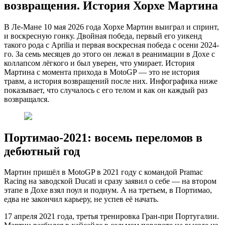
возвращения. История Хорхе Мартина
В Ле-Мане 10 мая 2026 года Хорхе Мартин выиграл и спринт,
и воскресную гонку. Двойная победа, первый его уикенд
такого рода с Aprilia и первая воскресная победа с осени 2024-
го. За семь месяцев до этого он лежал в реанимации в Дохе с
коллапсом лёгкого и был уверен, что умирает. История
Мартина с момента прихода в MotoGP — это не история
травм, а история возвращений после них. Инфографика ниже
показывает, что случалось с его телом и как он каждый раз
возвращался.
Портимао-2021: восемь переломов в
дебютный год
Мартин пришёл в MotoGP в 2021 году с командой Pramac
Racing на заводской Ducati и сразу заявил о себе — на втором
этапе в Дохе взял поул и подиум. А на третьем, в Портимао,
едва не закончил карьеру, не успев её начать.
17 апреля 2021 года, третья тренировка Гран-при Португалии.