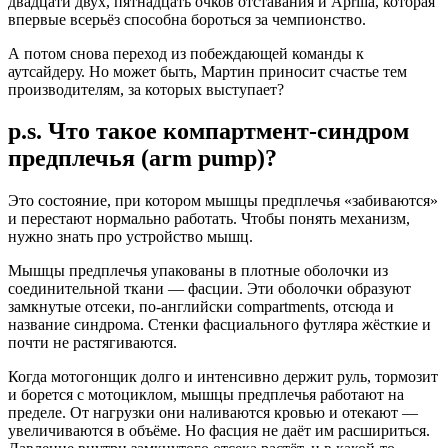
двадцати двух, пятнадцать очков отставания и Aprilia, которая
впервые всерьёз способна бороться за чемпионство.
А потом снова переход из побеждающей команды к
аутсайдеру. Но может быть, Мартин приносит счастье тем
производителям, за которых выступает?
p.s. Что такое компартмент-синдром
предплечья (arm pump)?
Это состояние, при котором мышцы предплечья «забиваются»
и перестают нормально работать. Чтобы понять механизм,
нужно знать про устройство мышц.
Мышцы предплечья упакованы в плотные оболочки из
соединительной ткани — фасции. Эти оболочки образуют
замкнутые отсеки, по-английски compartments, отсюда и
название синдрома. Стенки фасциального футляра жёсткие и
почти не растягиваются.
Когда мотогонщик долго и интенсивно держит руль, тормозит
и борется с мотоциклом, мышцы предплечья работают на
пределе. От нагрузки они наливаются кровью и отекают —
увеличиваются в объёме. Но фасция не даёт им расшириться.