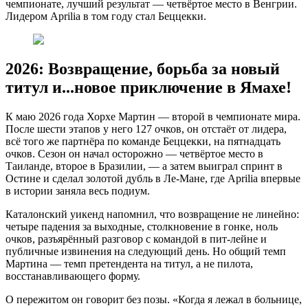
чемпионате, лучший результат — четвёртое место в Венгрии.
Лидером Aprilia в том году стал Беццекки.
2026: Возвращение, борьба за новый
титул и...новое приключение в Ямахе!
К маю 2026 года Хорхе Мартин — второй в чемпионате мира.
После шести этапов у него 127 очков, он отстаёт от лидера,
всё того же партнёра по команде Беццекки, на пятнадцать
очков. Сезон он начал осторожно — четвёртое место в
Таиланде, второе в Бразилии, — а затем выиграл спринт в
Остине и сделал золотой дубль в Ле-Мане, где Aprilia впервые
в истории заняла весь подиум.
Каталонский уикенд напомнил, что возвращение не линейно:
четыре падения за выходные, столкновение в гонке, ноль
очков, разъярённый разговор с командой в пит-лейне и
публичные извинения на следующий день. Но общий темп
Мартина — темп претендента на титул, а не пилота,
восстанавливающего форму.
О пережитом он говорит без позы. «Когда я лежал в больнице,