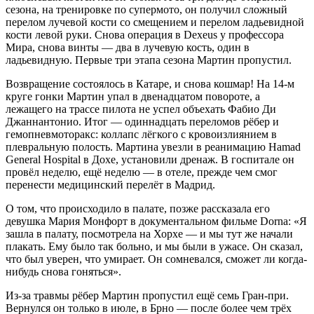
сезона, на тренировке по супермото, он получил сложный
перелом лучевой кости со смещением и перелом ладьевидной
кости левой руки. Снова операция в Dexeus у профессора
Мира, снова винты — два в лучевую кость, один в
ладьевидную. Первые три этапа сезона Мартин пропустил.
Возвращение состоялось в Катаре, и снова кошмар! На 14-м
круге гонки Мартин упал в двенадцатом повороте, а
лежащего на трассе пилота не успел объехать Фабио Ди
Джаннантонио. Итог — одиннадцать переломов рёбер и
гемопневмоторакс: коллапс лёгкого с кровоизлиянием в
плевральную полость. Мартина увезли в реанимацию Hamad
General Hospital в Дохе, установили дренаж. В госпитале он
провёл неделю, ещё неделю — в отеле, прежде чем смог
перенести медицинский перелёт в Мадрид.
О том, что происходило в палате, позже рассказала его
девушка Мария Монфорт в документальном фильме Dorna: «Я
зашла в палату, посмотрела на Хорхе — и мы тут же начали
плакать. Ему было так больно, и мы были в ужасе. Он сказал,
что был уверен, что умирает. Он сомневался, сможет ли когда-
нибудь снова гоняться».
Из-за травмы рёбер Мартин пропустил ещё семь Гран-при.
Вернулся он только в июле, в Брно — после более чем трёх