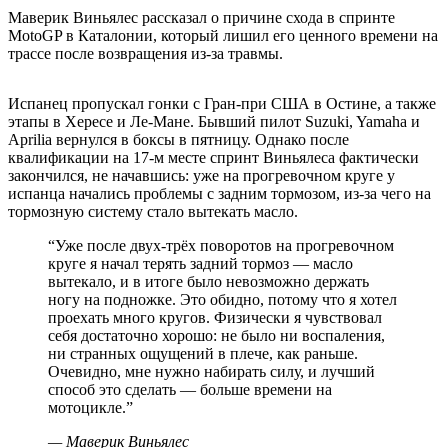
Маверик Виньялес рассказал о причине схода в спринте
MotoGP в Каталонии, который лишил его ценного времени на
трассе после возвращения из-за травмы.
Испанец пропускал гонки с Гран-при США в Остине, а также
этапы в Хересе и Ле-Мане. Бывший пилот Suzuki, Yamaha и
Aprilia вернулся в боксы в пятницу. Однако после
квалификации на 17-м месте спринт Виньялеса фактически
закончился, не начавшись: уже на прогревочном круге у
испанца начались проблемы с задним тормозом, из-за чего на
тормозную систему стало вытекать масло.
“
Уже после двух-трёх поворотов на прогревочном
круге я начал терять задний тормоз — масло
вытекало, и в итоге было невозможно держать
ногу на подножке. Это обидно, потому что я хотел
проехать много кругов. Физически я чувствовал
себя достаточно хорошо: не было ни воспаления,
ни странных ощущений в плече, как раньше.
Очевидно, мне нужно набирать силу, и лучший
способ это сделать — больше времени на
мотоцикле.
”
—
Маверик Виньялес