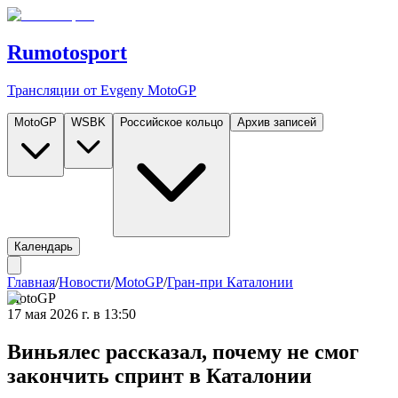
Rumotosport
Трансляции от Evgeny MotoGP
MotoGP
WSBK
Российское кольцо
Архив записей
Календарь
Главная
/
Новости
/
MotoGP
/
Гран-при Каталонии
MotoGP
17 мая 2026 г. в 13:50
Виньялес рассказал, почему не смог
закончить спринт в Каталонии