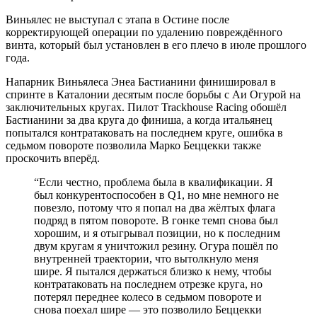
Виньялес не выступал с этапа в Остине после
корректирующей операции по удалению повреждённого
винта, который был установлен в его плечо в июле прошлого
года.
Напарник Виньялеса Энеа Бастианини финишировал в
спринте в Каталонии десятым после борьбы с Аи Огурой на
заключительных кругах. Пилот Trackhouse Racing обошёл
Бастианини за два круга до финиша, а когда итальянец
попытался контратаковать на последнем круге, ошибка в
седьмом повороте позволила Марко Беццекки также
проскочить вперёд.
“
Если честно, проблема была в квалификации. Я
был конкурентоспособен в Q1, но мне немного не
повезло, потому что я попал на два жёлтых флага
подряд в пятом повороте. В гонке темп снова был
хорошим, и я отыгрывал позиции, но к последним
двум кругам я уничтожил резину. Огура пошёл по
внутренней траектории, что вытолкнуло меня
шире. Я пытался держаться близко к нему, чтобы
контратаковать на последнем отрезке круга, но
потерял переднее колесо в седьмом повороте и
снова поехал шире — это позволило Беццекки