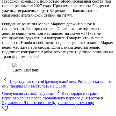
заводской командой, полностью сформировавшей состав под
новый регламент 2027 года. Продление контракта Беццекки
уже подтверждено, и дуэт Беццекки — Баньяя станет
символом итальянской ставки на титул.
Ожидание решения Марка Маркеса держит рынок в
напряжении. Его продление с Ducati пока не оформлено:
действующий чемпион настаивает на схеме «1+1», а не
стандартном двухлетнем контракте. Говорят, что на фоне
прогресса Honda и собственных долгосрочных планов Маркес
ведёт жёсткие переговоры. Если Баньяя действительно
подпишет контракт с Aprilia, это запустит цепную реакцию на
трансферном рынке!
Едет? Еще как!
Предыдущая статья
Предыдущая
Алекс Ринс рассказал, что
ему предлагали выступать на Ducati
Следующая статья
Следующая
Квартараро на грани
нервного срыва после провального первого дня тестов в
Бурираме: «Я не готов и не буду готов через месяц»