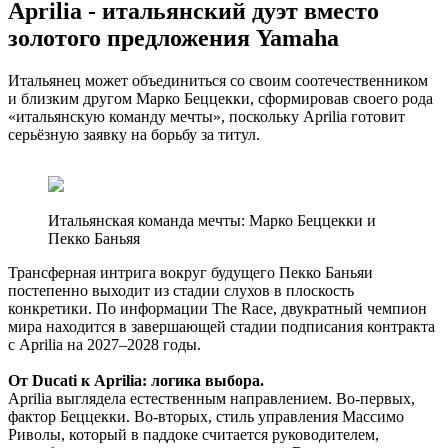
Aprilia - итальянский дуэт вместо
золотого предложения Yamaha
Итальянец может объединиться со своим соотечественником
и близким другом Марко Беццекки, сформировав своего рода
«итальянскую команду мечты», поскольку Aprilia готовит
серьёзную заявку на борьбу за титул.
Итальянская команда мечты: Марко Беццекки и
Пекко Баньяя
Трансферная интрига вокруг будущего Пекко Баньяи
постепенно выходит из стадии слухов в плоскость
конкретики. По информации The Race, двукратный чемпион
мира находится в завершающей стадии подписания контракта
с Aprilia на 2027–2028 годы.
От Ducati к Aprilia: логика выбора.
Aprilia выглядела естественным направлением. Во-первых,
фактор Беццекки. Во-вторых, стиль управления Массимо
Риволы, который в паддоке считается руководителем,