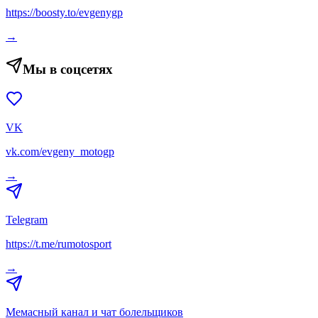
https://boosty.to/evgenygp
→
Мы в соцсетях
VK
vk.com/evgeny_motogp
→
Telegram
https://t.me/rumotosport
→
Мемасный канал и чат болельщиков