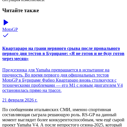
Читайте также
MotoGP
Квартараро на грани нервного срыва после провального
первого дня тестов в Бурираме: «Я не готов и не буду готов
через месяц»
Предсезонка для Yamaha превращается в испытание на
прочность. Во время первого дня официальных тестов
MotoGP в Бурираме Фабио Квартараро вновь столкнулся с
техническими проблемами — его M1 с новым двигателем V4
остановилась прямо на трассе.
21 февраля 2026 г.
По сообщениям итальянских СМИ, именно спортивная
составляющая сыграла решающую роль. RS-GP на данный
момент выглядит более конкурентоспособным, чем ещё сырой
проект Yamaha V4. А после непростого сезона-2025, который