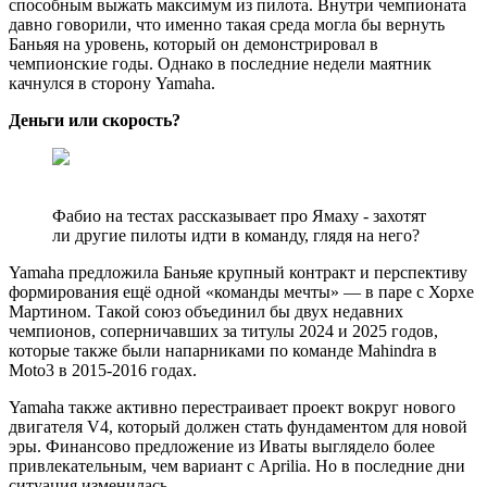
способным выжать максимум из пилота. Внутри чемпионата
давно говорили, что именно такая среда могла бы вернуть
Баньяя на уровень, который он демонстрировал в
чемпионские годы. Однако в последние недели маятник
качнулся в сторону Yamaha.
Деньги или скорость?
Фабио на тестах рассказывает про Ямаху - захотят
ли другие пилоты идти в команду, глядя на него?
Yamaha предложила Баньяе крупный контракт и перспективу
формирования ещё одной «команды мечты» — в паре с Хорхе
Мартином. Такой союз объединил бы двух недавних
чемпионов, соперничавших за титулы 2024 и 2025 годов,
которые также были напарниками по команде Mahindra в
Moto3 в 2015-2016 годах.
Yamaha также активно перестраивает проект вокруг нового
двигателя V4, который должен стать фундаментом для новой
эры. Финансово предложение из Иваты выглядело более
привлекательным, чем вариант с Aprilia. Но в последние дни
ситуация изменилась.