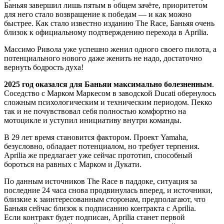
Баньяя завершил лишь пятым в общем зачёте, приоритетом
для него стало возвращение к победам — и как можно
быстрее. Как стало известно изданию The Race, Баньяя очень
близок к официальному подтверждению перехода в Aprilia.
Массимо Ривола уже успешно женил одного своего пилота, а
потенциального нового даже женить не надо, достаточно
вернуть бодрость духа!
2025 год оказался для Баньяи максимально болезненным
.
Соседство с Марком Маркесом в заводской Ducati обернулось
сложным психологическим и техническим периодом. Пекко
так и не почувствовал себя полностью комфортно на
мотоцикле и уступил инициативу внутри команды.
В 29 лет время становится фактором. Проект Yamaha,
безусловно, обладает потенциалом, но требует терпения.
Aprilia же предлагает уже сейчас прототип, способный
бороться на равных с Марком и Дукати.
По данным источников The Race в паддоке, ситуация за
последние 24 часа снова продвинулась вперед, и источники,
близкие к заинтересованным сторонам, предполагают, что
Баньяя сейчас близок к подписанию контракта с Aprilia.
Если контракт будет подписан, Aprilia станет первой