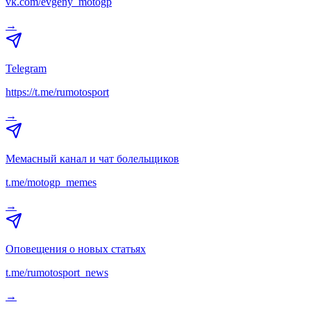
vk.com/evgeny_motogp
→
Telegram
https://t.me/rumotosport
→
Мемасный канал и чат болельщиков
t.me/motogp_memes
→
Оповещения о новых статьях
t.me/rumotosport_news
→