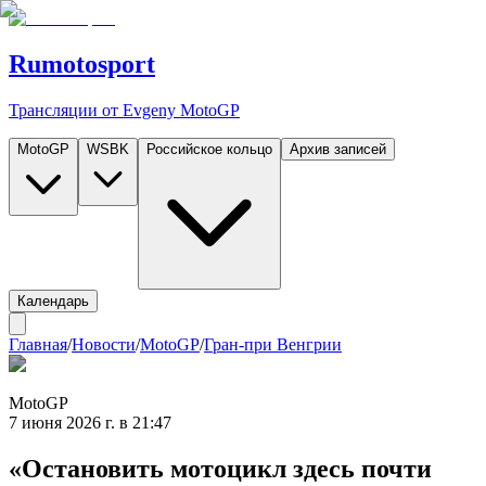
Rumotosport
Трансляции от Evgeny MotoGP
MotoGP
WSBK
Российское кольцо
Архив записей
Календарь
Главная
/
Новости
/
MotoGP
/
Гран-при Венгрии
MotoGP
7 июня 2026 г. в 21:47
«Остановить мотоцикл здесь почти