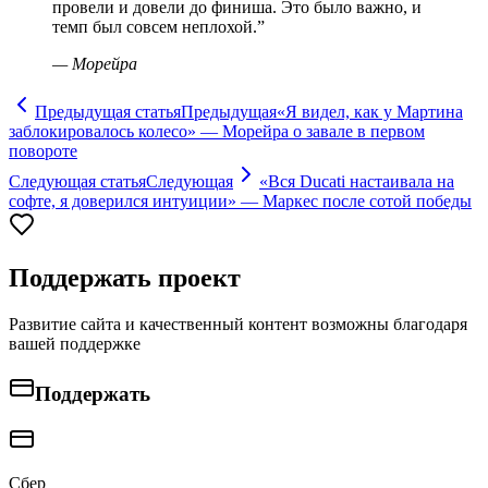
провели и довели до финиша. Это было важно, и
темп был совсем неплохой.
”
—
Морейра
Предыдущая статья
Предыдущая
«Я видел, как у Мартина
заблокировалось колесо» — Морейра о завале в первом
повороте
Следующая статья
Следующая
«Вся Ducati настаивала на
софте, я доверился интуиции» — Маркес после сотой победы
Поддержать проект
Развитие сайта и качественный контент возможны благодаря
вашей поддержке
Поддержать
Сбер