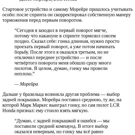
Стартовое устройство и самому Морейре пришлось учитывать
особо: после спринта он скорректировал собственную манеру
торможения перед первым поворотом.
“
Сегодня я заходил в первый поворот мягче,
потому что накануне в спринте тормозил совсем
поздно. Сказал себе: гонка длинная, нужно просто
проехать первый поворот, а уже потом начинать
борьбу. После этого я оказался третьим, но не
отключил переднее устройство — и после
четвёртого поворота меня обошло сразу много
пилотов. В целом, думаю, гонку мы провели
неплохо.
”
—
Морейра
Дальше у бразильца возникла другая проблема — выбор
задней покрышки. Морейра поставил среднюю, ту же, на
которой Марк Маркес выиграл гонку, но сам пилот LCR
Honda признал: ему стоило взять мягкую.
“
Думаю, с задней покрышкой я ошибся — мы
поставили средний компаунд. В итоге выбор
оказался неверным, но гонку мы всё равно