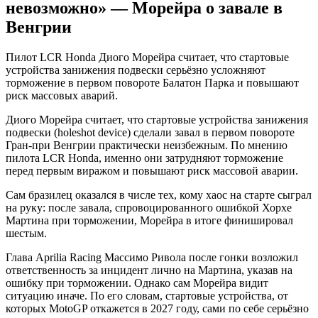
невозможно» — Морейра о завале в
Венгрии
Пилот LCR Honda Диого Морейра считает, что стартовые
устройства занижения подвески серьёзно усложняют
торможение в первом повороте Балатон Парка и повышают
риск массовых аварий.
Диого Морейра считает, что стартовые устройства занижения
подвески (holeshot device) сделали завал в первом повороте
Гран-при Венгрии практически неизбежным. По мнению
пилота LCR Honda, именно они затрудняют торможение
перед первым виражом и повышают риск массовой аварии.
Сам бразилец оказался в числе тех, кому хаос на старте сыграл
на руку: после завала, спровоцированного ошибкой Хорхе
Мартина при торможении, Морейра в итоге финишировал
шестым.
Глава Aprilia Racing Массимо Ривола после гонки возложил
ответственность за инцидент лично на Мартина, указав на
ошибку при торможении. Однако сам Морейра видит
ситуацию иначе. По его словам, стартовые устройства, от
которых MotoGP откажется в 2027 году, сами по себе серьёзно