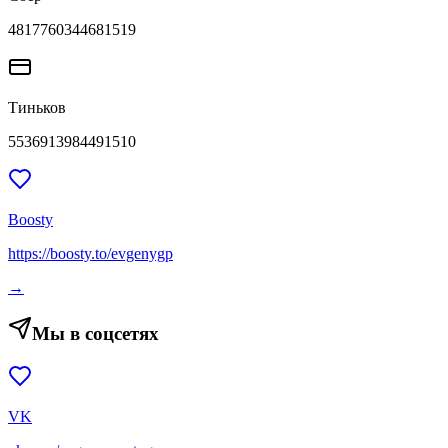
4817760344681519
Тиньков
5536913984491510
Boosty
https://boosty.to/evgenygp
→
Мы в соцсетях
VK