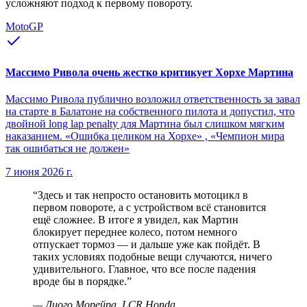
усложняют подход к первому повороту.
MotoGP
Массимо Ривола очень жестко критикует Хорхе Мартина
Массимо Ривола публично возложил ответственность за завал
на старте в Балатоне на собственного пилота и допустил, что
двойной long lap penalty для Мартина был слишком мягким
наказанием. «Ошибка целиком на Хорхе» , «Чемпион мира
так ошибаться не должен»
7 июня 2026 г.
“
Здесь и так непросто остановить мотоцикл в
первом повороте, а с устройством всё становится
ещё сложнее. В итоге я увидел, как Мартин
блокирует переднее колесо, потом немного
отпускает тормоз — и дальше уже как пойдёт. В
таких условиях подобные вещи случаются, ничего
удивительного. Главное, что все после падения
вроде бы в порядке.
”
—
Диого Морейра, LCR Honda