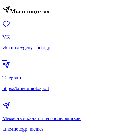
Мы в соцсетях
VK
vk.com/evgeny_motogp
→
Telegram
https://t.me/rumotosport
→
Мемасный канал и чат болельщиков
t.me/motogp_memes
→