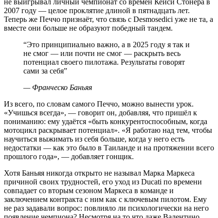
не выигрывал личный чемпионат со времён Кейси Стонера в
2007 году — целое проклятие длиной в пятнадцать лет.
Теперь же Печчо признаёт, что связь с Desmosedici уже не та, а
вместе они больше не образуют победный тандем.
“
Это принципиально важно, а в 2025 году я так и
не смог — или почти не смог — раскрыть весь
потенциал своего пилотажа. Результаты говорят
сами за себя
”
—
Франческо Баньяя
Из всего, по словам самого Печчо, можно вынести урок.
«Учишься всегда», — говорит он, добавляя, что пришёл к
пониманию: ему удаётся «быть конкурентоспособным, когда
мотоцикл раскрывает потенциал». «Я работаю над тем, чтобы
научиться выжимать из себя больше, когда у него есть
недостатки — как это было в Таиланде и на протяжении всего
прошлого года», — добавляет гонщик.
Хотя Баньяя никогда открыто не называл Марка Маркеса
причиной своих трудностей, его уход из Ducati по времени
совпадает со вторым сезоном Маркеса в команде и
заключением контракта с ним как с ключевым пилотом. Ему
не раз задавали вопрос: повлияло ли психологически на него
появление чемпиона? Несмотря на то что даже Валентино