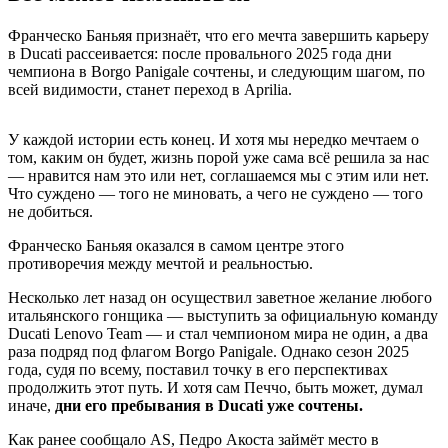
Франческо Баньяя признаёт, что его мечта завершить карьеру
в Ducati рассеивается: после провального 2025 года дни
чемпиона в Borgo Panigale сочтены, и следующим шагом, по
всей видимости, станет переход в Aprilia.
У каждой истории есть конец. И хотя мы нередко мечтаем о
том, каким он будет, жизнь порой уже сама всё решила за нас
— нравится нам это или нет, соглашаемся мы с этим или нет.
Что суждено — того не миновать, а чего не суждено — того
не добиться.
Франческо Баньяя оказался в самом центре этого
противоречия между мечтой и реальностью.
Несколько лет назад он осуществил заветное желание любого
итальянского гонщика — выступить за официальную команду
Ducati Lenovo Team — и стал чемпионом мира не один, а два
раза подряд под флагом Borgo Panigale. Однако сезон 2025
года, судя по всему, поставил точку в его перспективах
продолжить этот путь. И хотя сам Печчо, быть может, думал
иначе,
дни его пребывания в Ducati уже сочтены.
Как ранее сообщало AS, Педро Акоста займёт место в