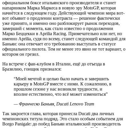
официальном боксе итальянского производителя и станет
напарником Марка Маркеса в новую эру MotoGP, которая
начнётся в следующем году. Действующий чемпион мира вот-
вот объявит о продлении контракта — решение фактически
уже принято, и именно оно разблокирует рынок переходов,
замерший с момента, как стало известно о продолжении
Марко Беццекки в Aprilia Racing. Примечательно или нет, но
именно Aprilia, судя по всему, станет следующей командой для
Баньяи: она отвечает его требованию выступать в статусе
официального пилота. Тем не менее это явно не тот вариант, о
котором он грезил.
На встрече с фан-клубом в Италии, ещё до отъезда в
Бразилию, гонщик признался:
“
Моей мечтой и целью было начать и завершить
карьеру в MotoGP вместе с ними. К сожалению, в
прошлом сезоне у нас возникли трудности, и
вполне естественно, что всё может измениться
”
—
Франческо Баньяя, Ducati Lenovo Team
Так закроется глава, которая принесла Ducati два личных
чемпионских титула подряд. Это стало особым событием для
Borgo Panigale: до побед Баньяи итальянский производитель