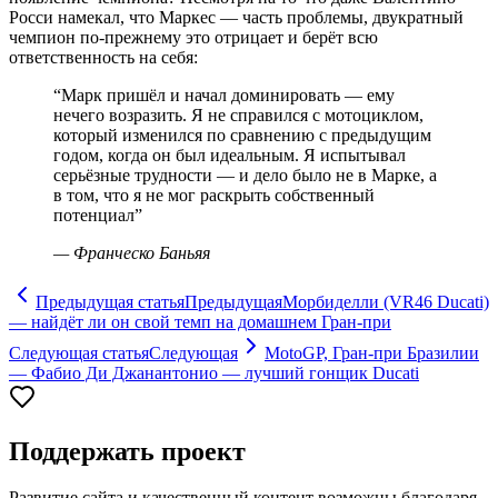
Росси намекал, что Маркес — часть проблемы, двукратный
чемпион по-прежнему это отрицает и берёт всю
ответственность на себя:
“
Марк пришёл и начал доминировать — ему
нечего возразить. Я не справился с мотоциклом,
который изменился по сравнению с предыдущим
годом, когда он был идеальным. Я испытывал
серьёзные трудности — и дело было не в Марке, а
в том, что я не мог раскрыть собственный
потенциал
”
—
Франческо Баньяя
Предыдущая статья
Предыдущая
Морбиделли (VR46 Ducati)
— найдёт ли он свой темп на домашнем Гран-при
Следующая статья
Следующая
MotoGP, Гран-при Бразилии
— Фабио Ди Джанантонио — лучший гонщик Ducati
Поддержать проект
Развитие сайта и качественный контент возможны благодаря