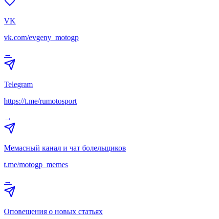
VK
vk.com/evgeny_motogp
→
Telegram
https://t.me/rumotosport
→
Мемасный канал и чат болельщиков
t.me/motogp_memes
→
Оповещения о новых статьях