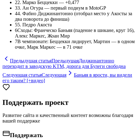
2
2. Марко Беццекки — +0,477
3
3. Аи Огура — первый подиум в MotoGP
4
4. Фабио Диджинантонио (отобрал место у Акосты за
два поворота до финиша)
5
5. Педро Акоста
6
Сходы: Франческо Баньяя (падение в шикане, круг 16),
Алекс Маркес, Жоан Мир
7
В чемпионате: Беццекки лидирует, Мартин — в одном
очке, Марк Маркес — в 71 очке
Предыдущая статья
Предыдущая
Диджинантонио
переходит в заводскую KTM, дорога для Булеги свободна
Следующая статья
Следующая
Баньяя в ярости, вы видели
его таким? [+видео]
Поддержать проект
Развитие сайта и качественный контент возможны благодаря
вашей поддержке
Поддержать