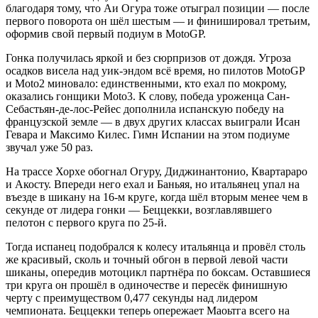
благодаря тому, что Аи Огура тоже отыграл позиции — после
первого поворота он шёл шестым — и финишировал третьим,
оформив свой первый подиум в MotoGP.
Гонка получилась яркой и без сюрпризов от дождя. Угроза
осадков висела над уик-эндом всё время, но пилотов MotoGP
и Moto2 миновало: единственными, кто ехал по мокрому,
оказались гонщики Moto3. К слову, победа уроженца Сан-
Себастьян-де-лос-Рейес дополнила испанскую победу на
французской земле — в двух других классах выиграли Исан
Гевара и Максимо Килес. Гимн Испании на этом подиуме
звучал уже 50 раз.
На трассе Хорхе обогнал Огуру, Диджинантонио, Квартараро
и Акосту. Впереди него ехал и Баньяя, но итальянец упал на
въезде в шикану на 16-м круге, когда шёл вторым менее чем в
секунде от лидера гонки — Беццекки, возглавлявшего
пелотон с первого круга по 25-й.
Тогда испанец подобрался к колесу итальянца и провёл столь
же красивый, сколь и точный обгон в первой левой части
шиканы, опередив мотоцикл партнёра по боксам. Оставшиеся
три круга он прошёл в одиночестве и пересёк финишную
черту с преимуществом 0,477 секунды над лидером
чемпионата. Беццекки теперь опережает Маоьтга всего на