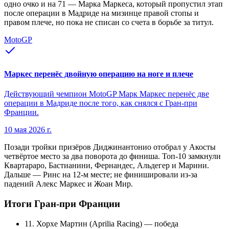
одно очко и на 71 — Марка Маркеса, который пропустил этап
после операции в Мадриде на мизинце правой стопы и
правом плече, но пока не списан со счета в борьбе за титул.
MotoGP
Маркес перенёс двойную операцию на ноге и плече
Действующий чемпион MotoGP Марк Маркес перенёс две
операции в Мадриде после того, как снялся с Гран-при
Франции.
10 мая 2026 г.
Позади тройки призёров Диджинантонио отобрал у Акосты
четвёртое место за два поворота до финиша. Топ-10 замкнули
Квартараро, Бастианини, Фернандес, Альдегер и Марини.
Дальше — Ринс на 12-м месте; не финишировали из-за
падений Алекс Маркес и Жоан Мир.
Итоги Гран-при Франции
1
1. Хорхе Мартин (Aprilia Racing) — победа