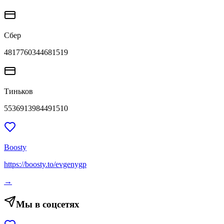
Сбер
4817760344681519
Тиньков
5536913984491510
Boosty
https://boosty.to/evgenygp
→
Мы в соцсетях