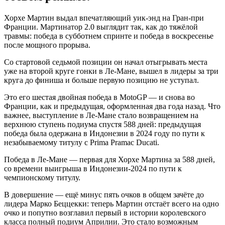
Хорхе Мартин выдал впечатляющий уик-энд на Гран-при
Франции. Мартинатор 2.0 выглядит так, как до тяжёлой
травмы: победа в субботнем спринте и победа в воскресенье
после мощного прорыва.
Со стартовой седьмой позиции он начал отыгрывать места
уже на второй круге гонки в Ле-Мане, вышел в лидеры за три
круга до финиша и больше первую позицию не уступал.
Это его шестая двойная победа в MotoGP — и снова во
Франции, как и предыдущая, оформленная два года назад. Что
важнее, выступление в Ле-Мане стало возвращением на
верхнюю ступень подиума спустя 588 дней: предыдущая
победа была одержана в Индонезии в 2024 году по пути к
незабываемому титулу с Prima Pramac Ducati.
Победа в Ле-Мане — первая для Хорхе Мартина за 588 дней,
со времени выигрыша в Индонезии-2024 по пути к
чемпионскому титулу.
В довершение — ещё минус пять очков в общем зачёте до
лидера Марко Беццекки: теперь Мартин отстаёт всего на одно
очко и попутно возглавил первый в истории королевского
класса полный подиум Априлии. Это стало возможным