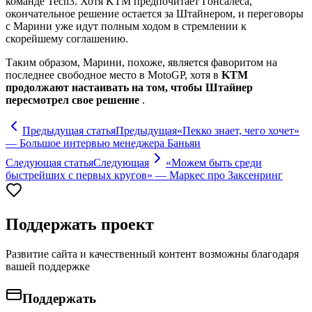
команде Tech3. Хотя KTM предпочитает Гонсалеса,
окончательное решение остается за Штайнером, и переговоры
с Марини уже идут полным ходом в стремлении к
скорейшему соглашению.
Таким образом, Марини, похоже, является фаворитом на
последнее свободное место в MotoGP, хотя в
KTM
продолжают настаивать на том, чтобы Штайнер
пересмотрел свое решение
.
Предыдущая статья
Предыдущая
«Пекко знает, чего хочет»
— Большое интервью менеджера Баньяи
Следующая статья
Следующая
«Можем быть среди
быстрейших с первых кругов» — Маркес про Заксенринг
Поддержать проект
Развитие сайта и качественный контент возможны благодаря
вашей поддержке
Поддержать