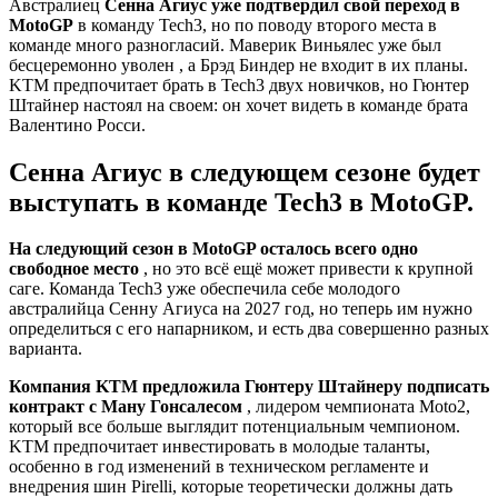
Австралиец
Сенна Агиус уже подтвердил свой переход в
MotoGP
в команду Tech3, но по поводу второго места в
команде много разногласий. Маверик Виньялес уже был
бесцеремонно уволен , а Брэд Биндер не входит в их планы.
KTM предпочитает брать в Tech3 двух новичков, но Гюнтер
Штайнер настоял на своем: он хочет видеть в команде брата
Валентино Росси.
Сенна Агиус в следующем сезоне будет
выступать в команде Tech3 в MotoGP.
На следующий сезон в MotoGP осталось всего одно
свободное место
, но это всё ещё может привести к крупной
саге. Команда Tech3 уже обеспечила себе молодого
австралийца Сенну Агиуса на 2027 год, но теперь им нужно
определиться с его напарником, и есть два совершенно разных
варианта.
Компания KTM предложила Гюнтеру Штайнеру подписать
контракт с Ману Гонсалесом
, лидером чемпионата Moto2,
который все больше выглядит потенциальным чемпионом.
KTM предпочитает инвестировать в молодые таланты,
особенно в год изменений в техническом регламенте и
внедрения шин Pirelli, которые теоретически должны дать