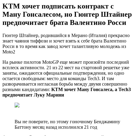
KTM хочет подписать контракт с
Ману Гонсалесом, но Гюнтер Штайнер
предпочитает брата Валентино Росси
Гюнтер Штайнер, родившийся в Мерано (Италия) прекрасно
знает чаяния тиффози и хочет взять к себе брата Валентино
Росси в то время как завод хочет талантливую молодежь из
Moto2
На рынке пилотов MotoGP еще может произойти последний
всплеск активности. 21 из 22 мест на стартовой решетке уже
заняты, ожидаются официальные подтверждения, но одно
остается свободным: место для команды Tech3. И там
разворачивается негласная борьба между двумя совершенно
разными кандидатами:
KTM хочет Ману Гонсалеса, а Tech3
предпочитает Луку Марини
Вы не поверите, но этому гоночному Бенджамину
Баттону месяц назад исполнился 21 год