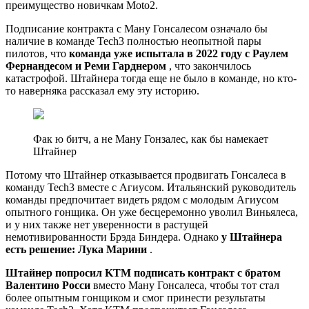
преимущество новичкам Moto2.
Подписание контракта с Ману Гонсалесом означало бы
наличие в команде Tech3 полностью неопытной пары
пилотов, что
команда уже испытала в 2022 году с Раулем
Фернандесом и Реми Гарднером
, что закончилось
катастрофой. Штайнера тогда еще не было в команде, но кто-
то наверняка рассказал ему эту историю.
Фак ю битч, а не Ману Гонзалес, как бы намекает
Штайнер
Потому что Штайнер отказывается продвигать Гонсалеса в
команду Tech3 вместе с Агиусом. Итальянский руководитель
команды предпочитает видеть рядом с молодым Агиусом
опытного гонщика. Он уже бесцеремонно уволил Виньялеса,
и у них также нет уверенности в растущей
немотивированности Брэда Биндера. Однако
у Штайнера
есть решение: Лука Марини
.
Штайнер попросил KTM подписать контракт с братом
Валентино Росси
вместо Ману Гонсалеса, чтобы тот стал
более опытным гонщиком и смог принести результаты