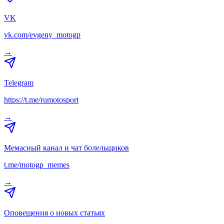
VK
vk.com/evgeny_motogp
→
Telegram
https://t.me/rumotosport
→
Мемасный канал и чат болельщиков
t.me/motogp_memes
→
Оповещения о новых статьях