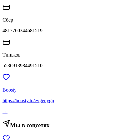
Сбер
4817760344681519
Тиньков
5536913984491510
Boosty
https://boosty.to/evgenygp
→
Мы в соцсетях