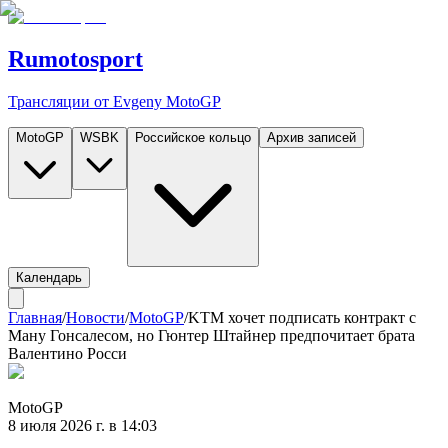
Rumotosport
Трансляции от Evgeny MotoGP
MotoGP
WSBK
Российское кольцо
Архив записей
Календарь
Главная
/
Новости
/
MotoGP
/
KTM хочет подписать контракт с
Ману Гонсалесом, но Гюнтер Штайнер предпочитает брата
Валентино Росси
MotoGP
8 июля 2026 г. в 14:03