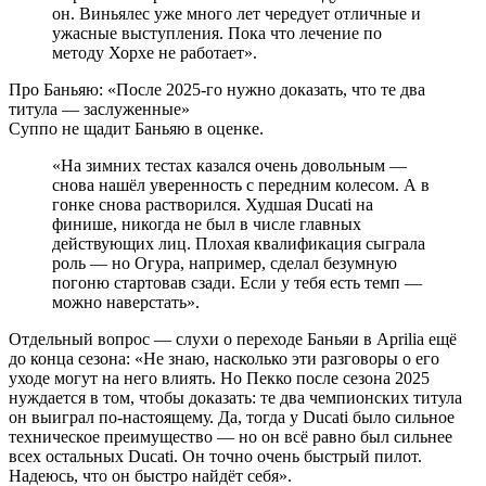
он. Виньялес уже много лет чередует отличные и
ужасные выступления. Пока что лечение по
методу Хорхе не работает».
Про Баньяю: «После 2025-го нужно доказать, что те два
титула — заслуженные»
Суппо не щадит Баньяю в оценке.
«На зимних тестах казался очень довольным —
снова нашёл уверенность с передним колесом. А в
гонке снова растворился. Худшая Ducati на
финише, никогда не был в числе главных
действующих лиц. Плохая квалификация сыграла
роль — но Огура, например, сделал безумную
погоню стартовав сзади. Если у тебя есть темп —
можно наверстать».
Отдельный вопрос — слухи о переходе Баньяи в Aprilia ещё
до конца сезона: «Не знаю, насколько эти разговоры о его
уходе могут на него влиять. Но Пекко после сезона 2025
нуждается в том, чтобы доказать: те два чемпионских титула
он выиграл по-настоящему. Да, тогда у Ducati было сильное
техническое преимущество — но он всё равно был сильнее
всех остальных Ducati. Он точно очень быстрый пилот.
Надеюсь, что он быстро найдёт себя».