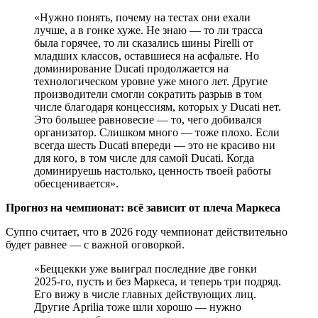
«Нужно понять, почему на тестах они ехали
лучше, а в гонке хуже. Не знаю — то ли трасса
была горячее, то ли сказались шины Pirelli от
младших классов, оставшиеся на асфальте. Но
доминирование Ducati продолжается на
технологическом уровне уже много лет. Другие
производители смогли сократить разрыв в том
числе благодаря концессиям, которых у Ducati нет.
Это большее равновесие — то, чего добивался
организатор. Слишком много — тоже плохо. Если
всегда шесть Ducati впереди — это не красиво ни
для кого, в том числе для самой Ducati. Когда
доминируешь настолько, ценность твоей работы
обесценивается».
Прогноз на чемпионат: всё зависит от плеча Маркеса
Суппо считает, что в 2026 году чемпионат действительно
будет равнее — с важной оговоркой.
«Беццекки уже выиграл последние две гонки
2025-го, пусть и без Маркеса, и теперь три подряд.
Его вижу в числе главных действующих лиц.
Другие Aprilia тоже шли хорошо — нужно