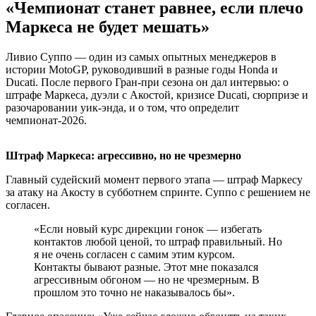
«Чемпионат станет равнее, если плечо
Маркеса не будет мешать»
Ливио Суппо — один из самых опытных менеджеров в
истории MotoGP, руководивший в разные годы Honda и
Ducati. После первого Гран-при сезона он дал интервью: о
штрафе Маркеса, дуэли с Акостой, кризисе Ducati, сюрпризе и
разочаровании уик-энда, и о том, что определит
чемпионат-2026.
Штраф Маркеса: агрессивно, но не чрезмерно
Главный судейский момент первого этапа — штраф Маркесу
за атаку на Акосту в субботнем спринте. Суппо с решением не
согласен.
«Если новый курс дирекции гонок — избегать
контактов любой ценой, то штраф правильный. Но
я не очень согласен с самим этим курсом.
Контакты бывают разные. Этот мне показался
агрессивным обгоном — но не чрезмерным. В
прошлом это точно не наказывалось бы».