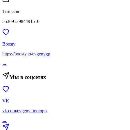
Тиньков
5536913984491510
Boosty
https://boosty.to/evgenygp
→
Мы в соцсетях
VK
vk.com/evgeny_motogp
→