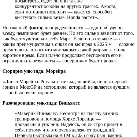
посмотреть, будут ли они так же
конкурентоспособны на других трассах. Акоста,
если мотоцикл позволит — кажется, способен
выступать сильно везде. Honda растёт».
Но главный фактор неопределённости — один: «Судя по
всему, чемпионат будет равнее. Но это сильно зависит от того,
как будет чувствовать себя Марк. Если он в порядке — с
каким преимуществом в очках он выиграл в 2025-м — сложно
представить, что кто-то мог закрыть такой разрыв за столь
короткое время. Если плечо продолжит беспокоить его и
ограничивать результаты — соперникам будет проще».
Сюрприз уик-энда: Морейра
«Диого Морейра. Результат не выдающийся, но для первой
гонки в MotoGP на мотоцикле, который не является лучшим
— он был очень хорош».
Разочарование уик-энда: Виньялес
«Маверик Виньялес. Несмотря на тысячу зимних
тренировок и помощь Хорхе Лоренцо —
провальный уик-энд. Надеюсь, он быстро придёт в
себя, потому что это очень далеко от ожиданий.
Первым быстрым на KTM в 2025 году был именно