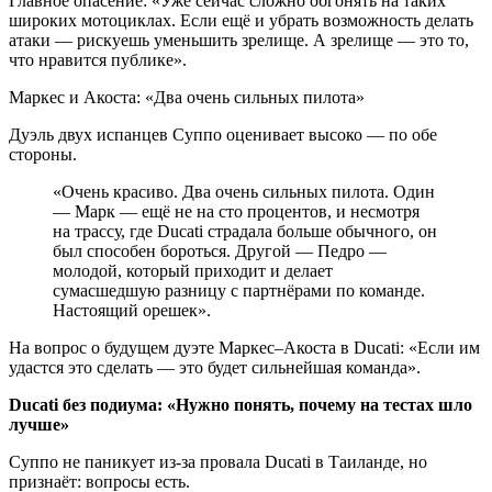
Главное опасение: «Уже сейчас сложно обгонять на таких
широких мотоциклах. Если ещё и убрать возможность делать
атаки — рискуешь уменьшить зрелище. А зрелище — это то,
что нравится публике».
Маркес и Акоста: «Два очень сильных пилота»
Дуэль двух испанцев Суппо оценивает высоко — по обе
стороны.
«Очень красиво. Два очень сильных пилота. Один
— Марк — ещё не на сто процентов, и несмотря
на трассу, где Ducati страдала больше обычного, он
был способен бороться. Другой — Педро —
молодой, который приходит и делает
сумасшедшую разницу с партнёрами по команде.
Настоящий орешек».
На вопрос о будущем дуэте Маркес–Акоста в Ducati: «Если им
удастся это сделать — это будет сильнейшая команда».
Ducati без подиума: «Нужно понять, почему на тестах шло
лучше»
Суппо не паникует из-за провала Ducati в Таиланде, но
признаёт: вопросы есть.