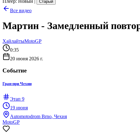
Плеер
:
Новый
|
Старый
Все видео
Мартин - Замедленный повтор
Хайлайты
MotoGP
0:35
20 июня 2026 г.
Событие
Гран-при Чехии
Этап
9
19 июня
Automotodrom Brno
, Чехия
MotoGP