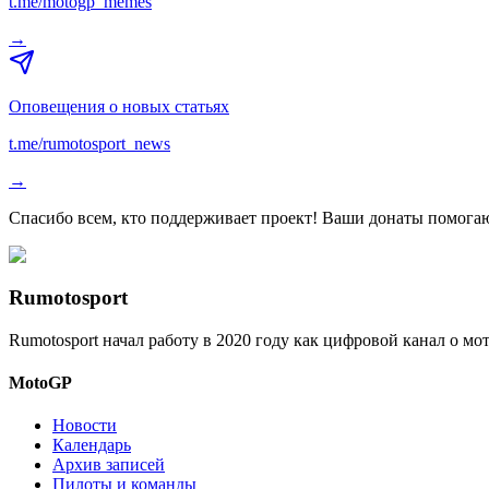
t.me/motogp_memes
→
Оповещения о новых статьях
t.me/rumotosport_news
→
Спасибо всем, кто поддерживает проект! Ваши донаты помогаю
Rumotosport
Rumotosport начал работу в 2020 году как цифровой канал о м
MotoGP
Новости
Календарь
Архив записей
Пилоты и команды