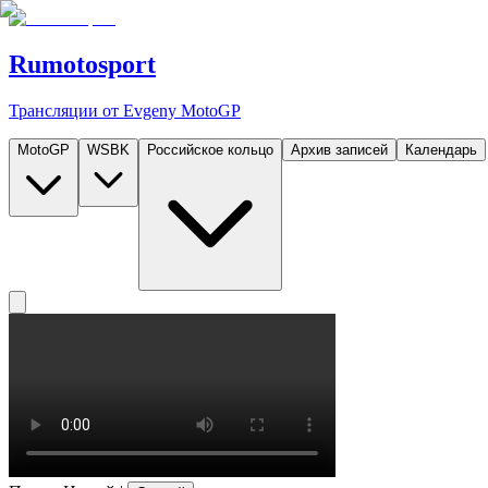
Rumotosport
Трансляции от Evgeny MotoGP
MotoGP
WSBK
Российское кольцо
Архив записей
Календарь