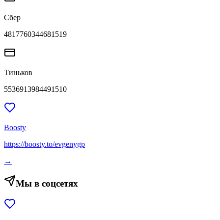
Сбер
4817760344681519
Тиньков
5536913984491510
Boosty
https://boosty.to/evgenygp
→
Мы в соцсетях