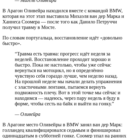
—
Мигель Оливейра
В Арагон Оливейра находился вместе с командой BMW,
которая на этот этап выставила Михаэля ван дер Марка и
Ханнеса Соомера — после того как Данило Петруччи
получил травму в Мосте.
По словам португальца, восстановление идёт «довольно
быстро».
“
Травма есть травма: прогресс идёт неделя за
неделей. Восстановление проходит хорошо и
быстро. Пока не настолько, чтобы уже сейчас
вернуться на мотоцикл, но я определённо
чувствую себя гораздо лучше, чем неделю назад.
На прошлой неделе мы начали делать упражнения
с эластичными лентами, пытаемся вернуть
подвижность плечу. Вот в этой точке мы сейчас и
находимся — надеюсь, через пару недель я буду в
форме, чтобы сесть на байк и выйти на гонку.
”
—
Оливейра
В Арагоне место Оливейры в BMW занял ван дер Марк:
голландец квалифицировался седьмым и финишировал
одиннадцатым в субботней гонке. Соомер упал на ранних