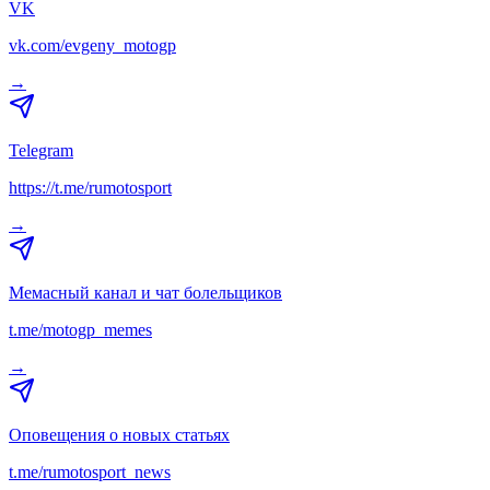
VK
vk.com/evgeny_motogp
→
Telegram
https://t.me/rumotosport
→
Мемасный канал и чат болельщиков
t.me/motogp_memes
→
Оповещения о новых статьях
t.me/rumotosport_news