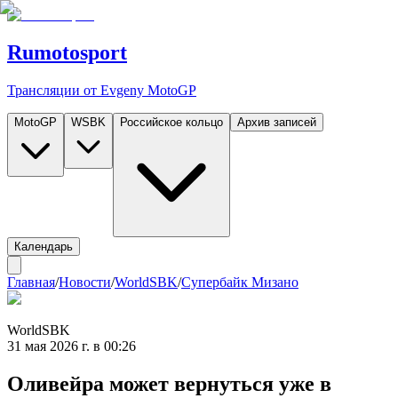
Rumotosport
Трансляции от Evgeny MotoGP
MotoGP
WSBK
Российское кольцо
Архив записей
Календарь
Главная
/
Новости
/
WorldSBK
/
Супербайк Мизано
WorldSBK
31 мая 2026 г. в 00:26
Оливейра может вернуться уже в