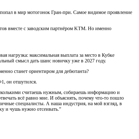
попал в мир мотогонок Гран-при. Самое видимое проявление
отов вместе с заводским партнёром KTM. Но именно
ая нагрузка: максимальная выплата за место в Кубке
альный смысл дать шанс новичку уже в 2027 году.
еменно станет ориентиром для дебютанта?
Ф1, он отшутился.
о сколькими считаешь нужным, собираешь информацию и
твечать всё равно мне. И объяснять, почему что-то пошло
личные специалисты. А наша индустрия, на мой взгляд, в
ику и чушь нужно отсеивать.
”