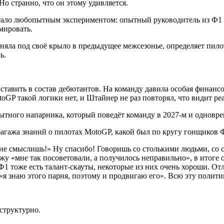
 Но странно, что он этому удивляется.
тало любопытным экспериментом: опытный руководитель из Ф1 
мировать.
няла под своё крыло в предыдущее межсезонье, определяет пил
ь.
тавить в состав дебютантов. На команду давила особая финансов
oGP такой логики нет, и Штайнер не раз повторял, что видит ре
ытного напарника, который поведёт команду в 2027-м и одновр
 багажа знаний о пилотах MotoGP, какой был по кругу гонщиков 
та не смыслишь!» Ну спасибо! Говоришь со столькими людьми, с
у «мне так посоветовали, а получилось неправильно», в итоге о
 Ф1 тоже есть талант-скауты, некоторые из них очень хороши. От
е «я знаю этого парня, поэтому и продвигаю его». Всю эту полит
структурно.