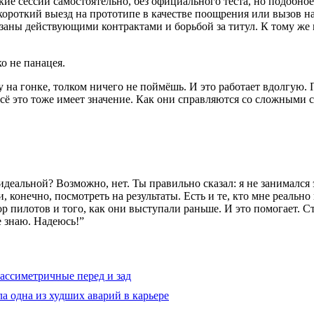
е сессии самостоятельно, без официального теста, но подобное 
ороткий выезд на прототипе в качестве поощрения или вызов на
вязаны действующими контрактами и борьбой за титул. К тому же
о не панацея.
у на гонке, толком ничего не поймёшь. И это работает вдолгую. 
всё это тоже имеет значение. Как они справляются со сложными с
идеальной? Возможно, нет. Ты правильно сказал: я не занимался 
и, конечно, посмотреть на результаты. Есть и те, кто мне реаль
пилотов и того, как они выступали раньше. И это помогает. Ст
е знаю. Надеюсь!
”
г ассиметричные перед и зад
ла одна из худших аварий в карьере