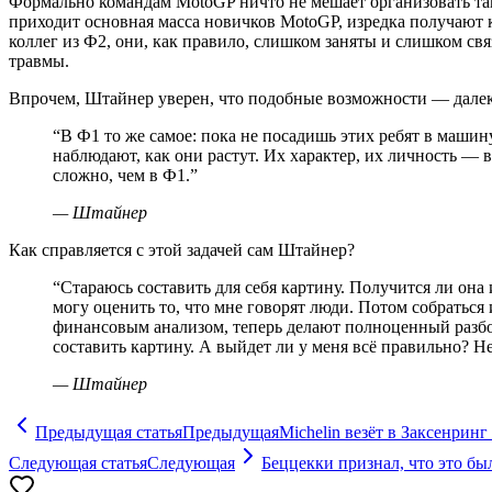
Формально командам MotoGP ничто не мешает организовать таки
приходит основная масса новичков MotoGP, изредка получают к
коллег из Ф2, они, как правило, слишком заняты и слишком с
травмы.
Впрочем, Штайнер уверен, что подобные возможности — далек
“
В Ф1 то же самое: пока не посадишь этих ребят в машин
наблюдают, как они растут. Их характер, их личность — 
сложно, чем в Ф1.
”
—
Штайнер
Как справляется с этой задачей сам Штайнер?
“
Стараюсь составить для себя картину. Получится ли она 
могу оценить то, что мне говорят люди. Потом собраться 
финансовым анализом, теперь делают полноценный разбор 
составить картину. А выйдет ли у меня всё правильно? Н
—
Штайнер
Предыдущая статья
Предыдущая
Michelin везёт в Заксенрин
Следующая статья
Следующая
Беццекки признал, что это бы