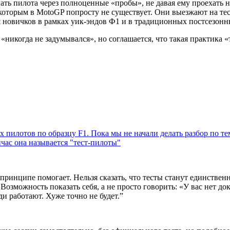
ать пилота через полноценные «пробы», не давая ему проехать
оторым в MotoGP попросту не существует. Они выезжают на тес
я новичков в рамках уик-эндов Ф1 и в традиционных постсезонны
«никогда не задумывался», но соглашается, что такая практика 
пилотов по образцу F1. Пока мы не начали делать разбор по тем
йчас она называется "тест-пилоты"
в принципе помогает. Нельзя сказать, что тесты станут единстве
Возможность показать себя, а не просто говорить: «У вас нет до
ди работают. Хуже точно не будет.
”