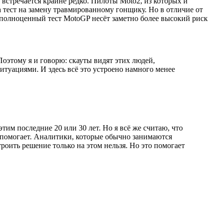
встречается крайне редко. Пилоты Moto2, из которых и
 тест на замену травмированному гонщику. Но в отличие от
 полноценный тест MotoGP несёт заметно более высокий риск
Поэтому я и говорю: скауты видят этих людей,
итуациями. И здесь всё это устроено намного менее
этим последние 20 или 30 лет. Но я всё же считаю, что
но помогает. Аналитики, которые обычно занимаются
роить решение только на этом нельзя. Но это помогает