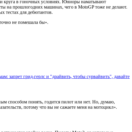
 ни круга в гоночных условиях. Юниоры наматывают
ты на прошлогодних машинах, чего в MotoGP тоже не делают.
х тестах для дебютантов.
«точно не помешала бы».
ам: запрет грид-герлс и "драйвить, чтобы сурвайвить", давайте
нным способом понять, годится пилот или нет. Но, думаю,
казательств, потому что вы не сажаете меня на мотоцикл».