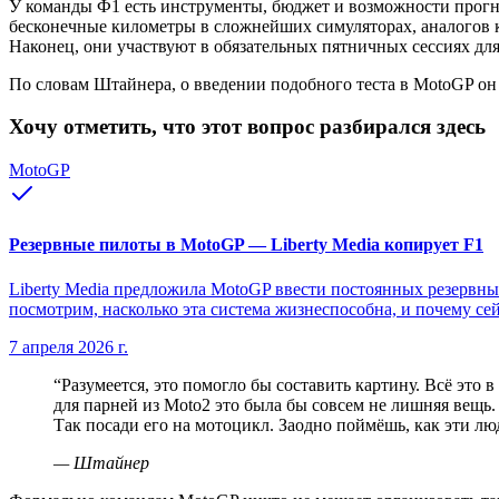
У команды Ф1 есть инструменты, бюджет и возможности прогн
бесконечные километры в сложнейших симуляторах, аналогов к
Наконец, они участвуют в обязательных пятничных сессиях дл
По словам Штайнера, о введении подобного теста в MotoGP он 
Хочу отметить, что этот вопрос разбирался здесь
MotoGP
Резервные пилоты в MotoGP — Liberty Media копирует F1
Liberty Media предложила MotoGP ввести постоянных резервных 
посмотрим, насколько эта система жизнеспособна, и почему се
7 апреля 2026 г.
“
Разумеется, это помогло бы составить картину. Всё это 
для парней из Moto2 это была бы совсем не лишняя вещь. 
Так посади его на мотоцикл. Заодно поймёшь, как эти лю
—
Штайнер