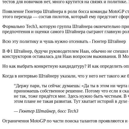
тестов для новичков нет, много крутится на связях и политике.
Появление Гюнтера Штайнера в роли босса команды MotoGP с
этого перехода — состав пилотов, который ему предстоит сфор
Формально Tech3, которую группа Штайнера окончательно при
предпочтения и оценки самого Штайнера сыграют главную рол
Всю эту политику и чушь нужно отсеивать - Гюнтер Штайнер
В Ф1 Штайнер, будучи руководителем Haas, обычно не спешил с
конструкторов оставалась для Haas вопросом выживания. В Mot
Но как выбрать конкретную кандидатуру? И как определить оп
Когда в интервью Штайнеру указали, что у него нет такого же
“
Держу пари, ты сейчас думаешь: «Да ты в этом ни чер
принимаешь собственное решение. Потому что если я скаж
не так, тоже придётся мне. Здесь нужно быть честным. В
этом плане не такая развитая. Тут хватает историй в дух
—
Гюнтер Штайнер, босс Tech3
Ограничения MotoGP по части поиска талантов проявляются и 