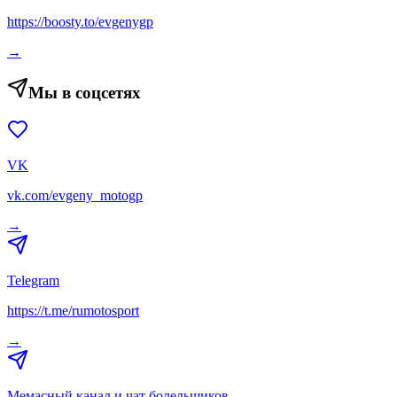
https://boosty.to/evgenygp
→
Мы в соцсетях
VK
vk.com/evgeny_motogp
→
Telegram
https://t.me/rumotosport
→
Мемасный канал и чат болельщиков