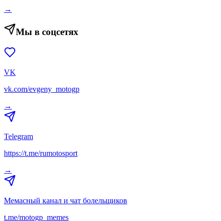
→
Мы в соцсетях
VK
vk.com/evgeny_motogp
→
Telegram
https://t.me/rumotosport
→
Мемасный канал и чат болельщиков
t.me/motogp_memes