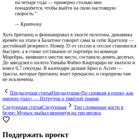
на четыре года — примерно столько мне
понадобится, чтобы выйти на свою настоящую
скорость.
”
—
Кратчлоу
Хоть британец и финишировал в хвосте пелотона, динамика
времён на этапе в Балатоне говорит сама за себя: Кратчлоу —
достойный резервист. Номер 35 от сессии к сессии становился
быстрее, а в гонке отставание от партнёра по команде
Морейры, занявшего шестое место, составило девять десятых.
До заводского пилота Yamaha Фабио Квартараро не хватило и
вовсе 0,7 секунды. В календаре дальше Брно и Ассен —
трассы, которые британец знает прекрасно, и сюрпризы там
не исключены.
Предыдущая статья
Предыдущая
«По синякам я понял, как
именно упал» — Петруччи о тяжёлой травме
Следующая статья
Следующая
Три сломанные кости в
бедре: Муньос выбыл минимум на три месяца
Поддержать проект