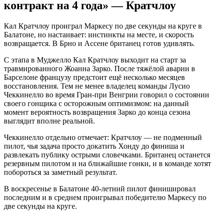
контракт на 4 года» — Кратчлоу
Кал Кратчлоу проиграл Маркесу по две секунды на круге в
Балатоне, но настаивает: инстинкты на месте, и скорость
возвращается. В Брно и Ассене британец готов удивлять.
С этапа в Муджелло Кал Кратчлоу выходит на старт за
травмированного Жоанна Зарко. После тяжёлой аварии в
Барселоне французу предстоит ещё несколько месяцев
восстановления. Тем не менее владелец команды Лусио
Чеккинелло во время Гран-при Венгрии говорил о состоянии
своего гонщика с осторожным оптимизмом: на данный
момент вероятность возвращения Зарко до конца сезона
выглядит вполне реальной.
Чеккинелло отдельно отмечает: Кратчлоу — не подменный
пилот, чья задача просто докатить Хонду до финиша и
развлекать публику острыми словечками. Британец останется
резервным пилотом и на ближайшие гонки, и в команде хотят
побороться за заметный результат.
В воскресенье в Балатоне 40-летний пилот финишировал
последним и в среднем проигрывал победителю Маркесу по
две секунды на круге.