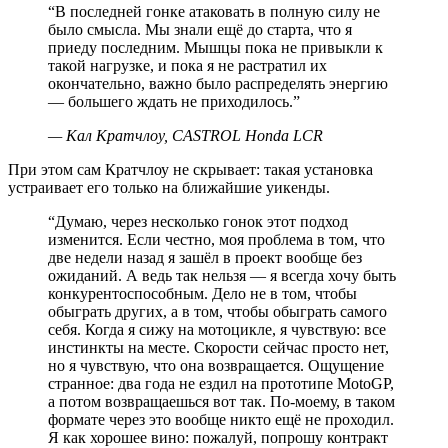
“
В последней гонке атаковать в полную силу не
было смысла. Мы знали ещё до старта, что я
приеду последним. Мышцы пока не привыкли к
такой нагрузке, и пока я не растратил их
окончательно, важно было распределять энергию
— большего ждать не приходилось.
”
—
Кал Кратчлоу, CASTROL Honda LCR
При этом сам Кратчлоу не скрывает: такая установка
устраивает его только на ближайшие уикенды.
“
Думаю, через несколько гонок этот подход
изменится. Если честно, моя проблема в том, что
две недели назад я зашёл в проект вообще без
ожиданий. А ведь так нельзя — я всегда хочу быть
конкурентоспособным. Дело не в том, чтобы
обыграть других, а в том, чтобы обыграть самого
себя. Когда я сижу на мотоцикле, я чувствую: все
инстинкты на месте. Скорости сейчас просто нет,
но я чувствую, что она возвращается. Ощущение
странное: два года не ездил на прототипе MotoGP,
а потом возвращаешься вот так. По-моему, в таком
формате через это вообще никто ещё не проходил.
Я как хорошее вино: пожалуй, попрошу контракт