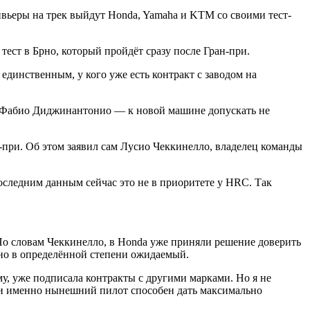
ивьеры на трек выйдут Honda, Yamaha и KTM со своими тест-
тест в Брно, который пройдёт сразу после Гран-при.
единственным, у кого уже есть контракт с заводом на
и Фабио Диджинантонио — к новой машине допускать не
н-при. Об этом заявил сам Лусио Чеккинелло, владелец команды
следним данным сейчас это не в приоритете у HRC. Так
. По словам Чеккинелло, в Honda уже приняли решение доверить
но в определённой степени ожидаемый.
му, уже подписала контракты с другими марками. Но я не
, и именно нынешний пилот способен дать максимально