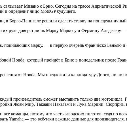
ь связывает Мизано с Брно. Сегодня на трассе Адриатической Р
рый и определит лицо MotoGP будущего.
ии, в Борго-Панигале решили сделать ставку на понедельничный 
 за их руль доверят лишь Марку Маркесу и Фермину Альдегеру — 
ов, покидающих марку, — в первую очередь Франческо Баньяю 
убовой Honda, который пройдёт в Брно в понедельник после Гра
решения от Honda. Мы предложили кандидатуру Диого, но по по
li каждый производитель сможет выставить только два мотоцикла
тройки Жоан Мир, Такааки Накагами и Лука Марини. Сюрприз, 
 все команды, потому что часть заводских пилотов, судя по все
овать Yamaha — это всё-таки важные данные для производителя