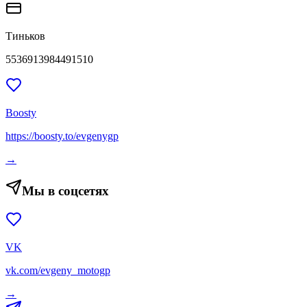
Тиньков
5536913984491510
Boosty
https://boosty.to/evgenygp
→
Мы в соцсетях
VK
vk.com/evgeny_motogp
→