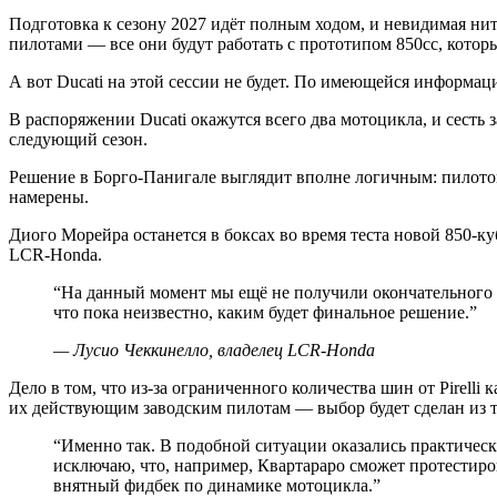
Подготовка к сезону 2027 идёт полным ходом, и невидимая нит
пилотами — все они будут работать с прототипом 850сс, кото
А вот Ducati на этой сессии не будет. По имеющейся информац
В распоряжении Ducati окажутся всего два мотоцикла, и сесть
следующий сезон.
Решение в Борго-Панигале выглядит вполне логичным: пилот
намерены.
Диого Морейра останется в боксах во время теста новой 850-к
LCR-Honda.
“
На данный момент мы ещё не получили окончательного 
что пока неизвестно, каким будет финальное решение.
”
—
Лусио Чеккинелло, владелец LCR-Honda
Дело в том, что из-за ограниченного количества шин от Pirel
их действующим заводским пилотам — выбор будет сделан из 
“
Именно так. В подобной ситуации оказались практически
исключаю, что, например, Квартараро сможет протестир
внятный фидбек по динамике мотоцикла.
”