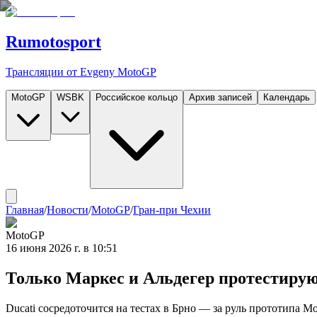
Rumotosport
Трансляции от Evgeny MotoGP
MotoGP
WSBK
Российское кольцо
Архив записей
Календарь
Главная
/
Новости
/
MotoGP
/
Гран-при Чехии
MotoGP
16 июня 2026 г. в 10:51
Только Маркес и Альдегер протестирую
Ducati сосредоточится на тестах в Брно — за руль прототипа 