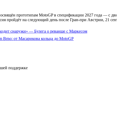
посвящён прототипам MotoGP в спецификации 2027 года — с дви
сессия пройдёт на следующий день после Гран-при Австрии, 21 се
бходит снаружи» — Булега о реванше с Маркесом
m Brno: от Масарикова кольца до MotoGP
ашей поддержке