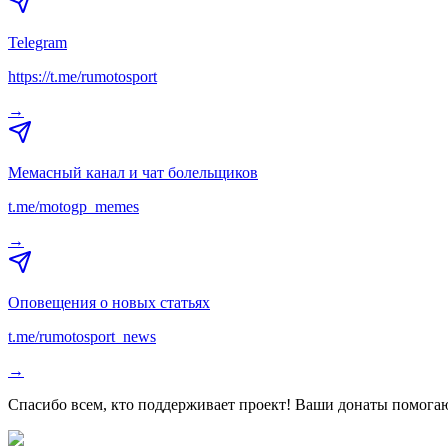
Telegram
https://t.me/rumotosport
→
Мемасный канал и чат болельщиков
t.me/motogp_memes
→
Оповещения о новых статьях
t.me/rumotosport_news
→
Спасибо всем, кто поддерживает проект! Ваши донаты помогаю