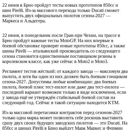
22 июня в Брно пройдут тесты новых прототипов 850cc и
шин Pirelli. Из-за массового перехода только Ducati сможет
выпустить двух официальных пилотов сезона-2027 —
Маркеса и Альдегера.
22 июня, в понедельник после Гран-при Чехии, на трассе в
Брно пройдут важные тесты MotoGP. На них впервые в
боевой обстановке проверят новые прототипы 850cc, а также
шины Pirelli — итальянский производитель со следующего
сезона становится единственным поставщиком резины в
королевском классе, как уже сейчас в Moto2 и Moto3.
Регламент тестов жёсткий: от каждого завода — максимум два
пилота, и хотя бы один из них должен быть боевым гонщиком
сезона-2027. Допустимы любые комбинации: два боевых
пилота, боевой плюс тест-пилот или даже два тест-пилота —
последний вариант возможен только в виде исключения, если
у завода ещё не утверждён стабильный боевой состав на
следующий год. Сейчас в такой ситуации находится KTM.
Из-за массовой перетасовки контрактов перед сезоном-2027
только одна марка может позволить себе роскошь выставить
сразу двух своих будущих заводских пилотов — это Ducati. На
850cc и шинах Pirelli в Брно выйдут Марк Маркес и Фермин