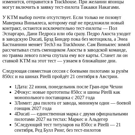
изменится, отправится в Trackhouse. При желании японцы
могут включить в заявку тест-пилота Такааки Накагами.
У KTM выбор почти отсутствует. Если только не позовут
Маверика Виньялеса, которому ещё не предложили новый
контракт, остаются исключительно тест-пилоты — Пол
Эспаргаро, Дани Педроса или оба сразу. Педро Акоста уходит
в заводскую Ducati, Брэд Биндер пока без мотоцикла, а Энеа
Бастианини меняет Tech3 на Trackhouse. Сам Виньялес зимой
рассчитывал стать сменщиком Акосты в заводской команде,
но травма левого плеча спутала ему все карты. Станет ли он
ставкой KTM на этот тест — узнаем в ближайшие дни.
Следующая совместная сессия с боевыми пилотами за рулём
850cc и на шинах Pirelli пройдёт 21 сентября в Австрии.
1
Дата: 22 июня, понедельник после Гран-при Чехии
2
Фокус: новые прототипы 850cc и шины Pirelli как
монопольного поставщика с 2027 года
3
Лимит: два пилота от завода, минимум один — боевой
гонщик 2027 года
4
Ducati — единственная марка с двумя официальными
пилотами 2027 на тестах: Маркес и Альдегер
5
Следующий тест титуларов на 850cc и Pirelli — 21
сентября, Ред Булл Ринг, без тест-пилотов