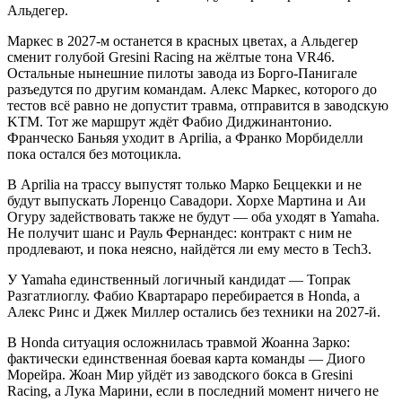
Альдегер.
Маркес в 2027-м останется в красных цветах, а Альдегер
сменит голубой Gresini Racing на жёлтые тона VR46.
Остальные нынешние пилоты завода из Борго-Панигале
разъедутся по другим командам. Алекс Маркес, которого до
тестов всё равно не допустит травма, отправится в заводскую
KTM. Тот же маршрут ждёт Фабио Диджинантонио.
Франческо Баньяя уходит в Aprilia, а Франко Морбиделли
пока остался без мотоцикла.
В Aprilia на трассу выпустят только Марко Беццекки и не
будут выпускать Лоренцо Савадори. Хорхе Мартина и Аи
Огуру задействовать также не будут — оба уходят в Yamaha.
Не получит шанс и Рауль Фернандес: контракт с ним не
продлевают, и пока неясно, найдётся ли ему место в Tech3.
У Yamaha единственный логичный кандидат — Топрак
Разгатлиоглу. Фабио Квартараро перебирается в Honda, а
Алекс Ринс и Джек Миллер остались без техники на 2027-й.
В Honda ситуация осложнилась травмой Жоанна Зарко:
фактически единственная боевая карта команды — Диого
Морейра. Жоан Мир уйдёт из заводского бокса в Gresini
Racing, а Лука Марини, если в последний момент ничего не