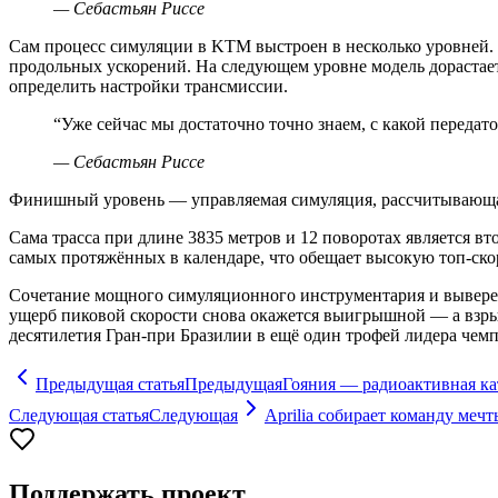
—
Себастьян Риссе
Сам процесс симуляции в KTM выстроен в несколько уровней.
продольных ускорений. На следующем уровне модель дорастает 
определить настройки трансмиссии.
“
Уже сейчас мы достаточно точно знаем, с какой передат
—
Себастьян Риссе
Финишный уровень — управляемая симуляция, рассчитывающая
Сама трасса при длине 3835 метров и 12 поворотах является вт
самых протяжённых в календаре, что обещает высокую топ-скоро
Сочетание мощного симуляционного инструментария и выверенн
ущерб пиковой скорости снова окажется выигрышной — а взры
десятилетия Гран-при Бразилии в ещё один трофей лидера чемп
Предыдущая статья
Предыдущая
Гояния — радиоактивная ка
Следующая статья
Следующая
Aprilia собирает команду меч
Поддержать проект