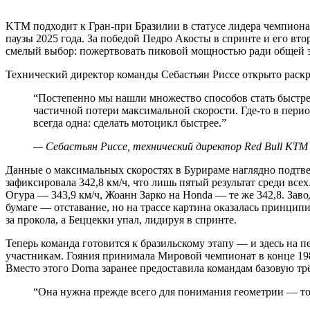
KTM подходит к Гран-при Бразилии в статусе лидера чемпионат
паузы 2025 года. За победой Педро Акосты в спринте и его вт
смелый выбор: пожертвовать пиковой мощностью ради общей э
Технический директор команды Себастьян Риссе открыто раскры
“
Постепенно мы нашли множество способов стать быстре
частичной потери максимальной скорости. Где-то в перио
всегда одна: сделать мотоцикл быстрее.
”
—
Себастьян Риссе, технический директор Red Bull KTM 
Данные о максимальных скоростях в Бурираме наглядно подтв
зафиксировала 342,8 км/ч, что лишь пятый результат среди все
Огура — 343,9 км/ч, Жоанн Зарко на Honda — те же 342,8. Зав
бумаге — отставание, но на трассе картина оказалась принцип
за прокола, а Беццекки упал, лидируя в спринте.
Теперь команда готовится к бразильскому этапу — и здесь на
участникам. Гояния принимала Мировой чемпионат в конце 1980
Вместо этого Dorna заранее предоставила командам базовую т
“
Она нужна прежде всего для понимания геометрии — т