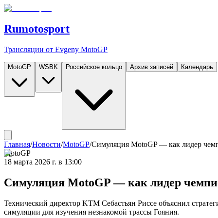
Rumotosport
Трансляции от Evgeny MotoGP
MotoGP
WSBK
Российское кольцо
Архив записей
Календарь
Главная
/
Новости
/
MotoGP
/
Симуляция MotoGP — как лидер чемп
MotoGP
18 марта 2026 г. в 13:00
Симуляция MotoGP — как лидер чемпио
Технический директор KTM Себастьян Риссе объяснил стратеги
симуляции для изучения незнакомой трассы Гояния.