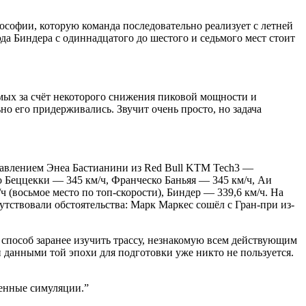
ософии, которую команда последовательно реализует с летней
да Биндера с одиннадцатого до шестого и седьмого мест стоит
мых за счёт некоторого снижения пиковой мощности и
но его придерживались. Звучит очень просто, но задача
равлением Энеа Бастианини из Red Bull KTM Tech3 —
ко Беццекки — 345 км/ч, Франческо Баньяя — 345 км/ч, Аи
 (восьмое место по топ-скорости), Биндер — 339,6 км/ч. На
утствовали обстоятельства: Марк Маркес сошёл с Гран-при из-
 способ заранее изучить трассу, незнакомую всем действующим
и данными той эпохи для подготовки уже никто не пользуется.
енные симуляции.
”