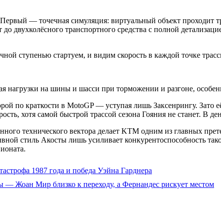
 Первый — точечная симуляция: виртуальный объект проходит т
до двухколёсного транспортного средства с полной детализацией
очной ступенью стартуем, и видим скорость в каждой точке трасс
 нагрузки на шины и шасси при торможении и разгоне, особен
орой по краткости в MotoGP — уступая лишь Заксенрингу. Зато е
сть, хотя самой быстрой трассой сезона Гояния не станет. В де
ого технического вектора делает KTM одним из главных претен
вной стиль Акосты лишь усиливает конкурентоспособность тако
ионата.
тастрофа 1987 года и победа Уэйна Гарднера
ты — Жоан Мир близко к переходу, а Фернандес рискует местом