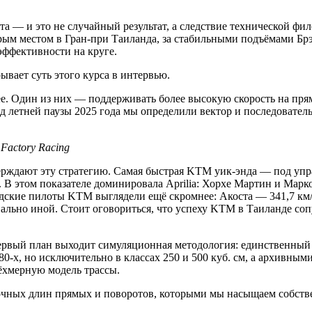
а — и это не случайный результат, а следствие технической фил
орым местом в Гран-при Таиланда, за стабильными подъёмами Брэ
ффективности на круге.
вает суть этого курса в интервью.
е. Один из них — поддерживать более высокую скорость на пря
д летней паузы 2025 года мы определили вектор и последователь
Factory Racing
ерждают эту стратегию. Самая быстрая KTM уик-энда — под уп
х. В этом показателе доминировала Aprilia: Хорхе Мартин и Мар
одские пилоты KTM выглядели ещё скромнее: Акоста — 341,7 км/ч
иально иной. Стоит оговориться, что успеху KTM в Таиланде соп
 первый план выходит симуляционная методология: единственный
-х, но исключительно в классах 250 и 500 куб. см, а архивным
рёхмерную модель трассы.
очных длин прямых и поворотов, которыми мы насыщаем собств