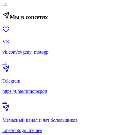
→
Мы в соцсетях
VK
vk.com/evgeny_motogp
→
Telegram
https://t.me/rumotosport
→
Мемасный канал и чат болельщиков
t.me/motogp_memes