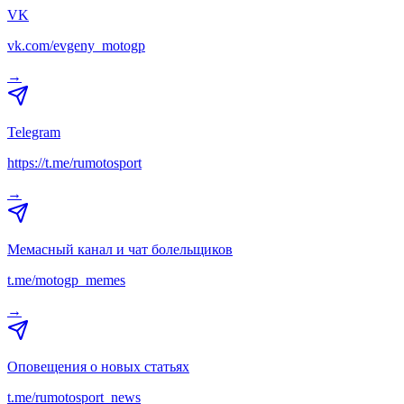
VK
vk.com/evgeny_motogp
→
Telegram
https://t.me/rumotosport
→
Мемасный канал и чат болельщиков
t.me/motogp_memes
→
Оповещения о новых статьях
t.me/rumotosport_news