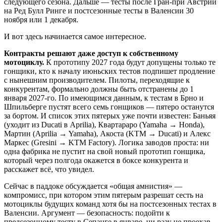
следующего сезона. Дальше — тесты после Гран-при Австрии
на Ред Булл Ринге и постсезонные тесты в Валенсии 30
ноября или 1 декабря.
И вот здесь начинается самое интересное.
Контракты решают даже доступ к собственному
мотоциклу.
К прототипу 2027 года будут допущены только те
гонщики, кто к началу июньских тестов подпишет продление
с нынешним производителем. Пилоты, переходящие к
конкурентам, формально должны быть отстранены до 1
января 2027-го. По имеющимся данным, к тестам в Брно и
Шпильберге пустят всего семь гонщиков — пятеро останутся
за бортом. И список этих пятерых уже почти известен: Баньяя
(уходит из Ducati в Aprilia), Квартараро (Yamaha → Honda),
Мартин (Aprilia → Yamaha), Акоста (KTM → Ducati) и Алекс
Маркес (Gresini → KTM Factory). Логика заводов проста: ни
одна фабрика не пустит на свой новый прототип гонщика,
который через полгода окажется в боксе конкурента и
расскажет всё, что увидел.
Сейчас в паддоке обсуждается «общая амнистия» —
компромисс, при котором этим пятерым разрешат сесть на
мотоциклы будущих команд хотя бы на постсезонных тестах в
Валенсии. Аргумент — безопасность: подойти к
предсезонному тесту в Сепанге в январе, ни разу не проехав