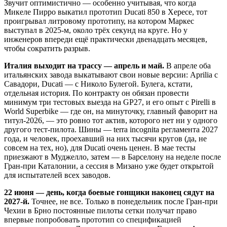
Звучит оптимистично — особенно учитывая, что когда
Микеле Пирро выкатил прототип Ducati 850 в Хересе, тот
проигрывал литровому прототипу, на котором Маркес
выступал в 2025-м, около трёх секунд на круге. Но у
инженеров впереди ещё практически двенадцать месяцев,
чтобы сократить разрыв.
Италия выходит на трассу — апрель и май.
В апреле оба
итальянских завода выкатывают свои новые версии: Aprilia с
Савадори, Ducati — с Николо Булегой. Булега, кстати,
отдельная история. По контракту он обязан провести
минимум три тестовых выезда на GP27, и его опыт с Pirelli в
World Superbike — где он, на минуточку, главный фаворит на
титул-2026, — это ровно тот актив, которого нет ни у одного
другого тест-пилота. Шины — terra incognita регламента 2027
года, и человек, проехавший на них тысячи кругов (да, не
совсем на тех, но), для Ducati очень ценен. В мае тесты
приезжают в Муджелло, затем — в Барселону на неделе после
Гран-при Каталонии, а сессия в Мизано уже будет открытой
для испытателей всех заводов.
22 июня — день, когда боевые гонщики наконец сядут на
2027-й.
Точнее, не все. Только в понедельник после Гран-при
Чехии в Брно постоянные пилоты сетки получат право
впервые попробовать прототип со спецификацией