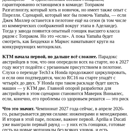
гарантированно остающимся в команде: Топраком
Разгатлиоглу, который хоть и новичок, но имеет также опыт с
Пирелли. Сценарий, который мог бы помочь Yamaha, — если
Джек Миллер останется в пелотоне ещё на сезон (в том числе
из коммерческих соображений вокруг этапа в Аделаиде).
Тогда у завода появится опытный гонщик высшего класса
рядом с Топраком. Но это «если». А пока Yamaha будет
смотреть, как Беццекки и Маркес наматывают круги на
конкурирующих мотоциклах.
KTM начала первой, но дальше всё сложнее.
Парадокс
австрийцев в том, что они опередили всех на старте, но к 2027
году могут подойти с урезанным присутствием в пелотоне.
Слухи о переходе Tech3 к Honda продолжают циркулировать,
и если они подтвердятся, число RC16 на старте упадёт с
четырёх до двух. У Honda при таком раскладе будет шесть
машин — у KTM две. Главной опорой разработки для
австрийцев в этом сценарии становится Маверик Виньялес,
если, конечно, его проблемы со здоровьем решатся — это риск
Что это значит.
Чемпионат 2027 года сейчас, в апреле 2026-
го, разыгрывается двумя силами: инженерами и менеджерами.
И вторая в этой паре, похоже, важнее первой. Aprilia и Ducati
уже выиграли первый раунд — у них есть гонщики, готовые
сесть на новые мотоциклы без всяких уловок, и есть