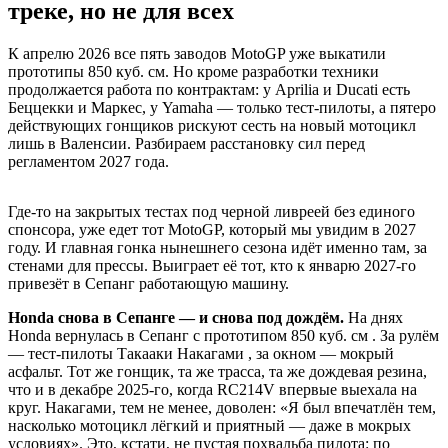
треке, но не для всех
К апрелю 2026 все пять заводов MotoGP уже выкатили
прототипы 850 куб. см. Но кроме разработки техники
продолжается работа по контрактам: у Aprilia и Ducati есть
Беццекки и Маркес, у Yamaha — только тест-пилоты, а пятеро
действующих гонщиков рискуют сесть на новый мотоцикл
лишь в Валенсии. Разбираем расстановку сил перед
регламентом 2027 года.
Где-то на закрытых тестах под черной ливреей без единого
спонсора, уже едет тот MotoGP, который мы увидим в 2027
году. И главная гонка нынешнего сезона идёт именно там, за
стенами для прессы. Выиграет её тот, кто к январю 2027-го
привезёт в Сепанг работающую машину.
Honda снова в Сепанге — и снова под дождём.
На днях
Honda вернулась в Сепанг с прототипом 850 куб. см . За рулём
— тест-пилоты Такааки Накагами , за окном — мокрый
асфальт. Тот же гонщик, та же трасса, та же дождевая резина,
что и в декабре 2025-го, когда RC214V впервые выехала на
круг. Накагами, тем не менее, доволен: «Я был впечатлён тем,
насколько мотоцикл лёгкий и приятный — даже в мокрых
условиях». Это, кстати, не пустая похвальба пилота: по