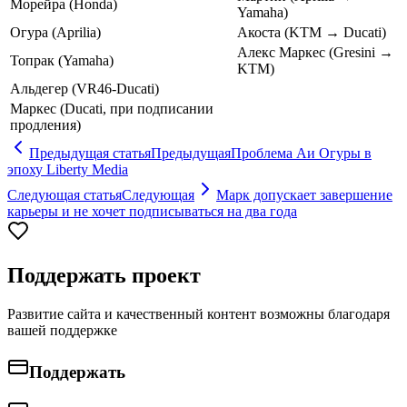
Морейра (Honda)
Yamaha)
Огура (Aprilia)
Акоста (KTM → Ducati)
Алекс Маркес (Gresini →
Топрак (Yamaha)
KTM)
Альдегер (VR46-Ducati)
Маркес (Ducati, при подписании
продления)
Предыдущая статья
Предыдущая
Проблема Аи Огуры в
эпоху Liberty Media
Следующая статья
Следующая
Марк допускает завершение
карьеры и не хочет подписываться на два года
Поддержать проект
Развитие сайта и качественный контент возможны благодаря
вашей поддержке
Поддержать