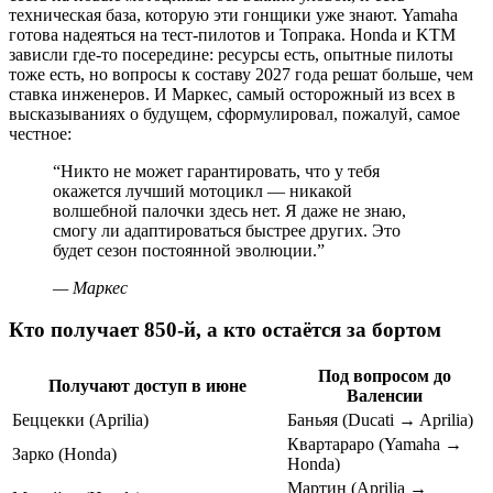
техническая база, которую эти гонщики уже знают. Yamaha
готова надеяться на тест-пилотов и Топрака. Honda и KTM
зависли где-то посередине: ресурсы есть, опытные пилоты
тоже есть, но вопросы к составу 2027 года решат больше, чем
ставка инженеров. И Маркес, самый осторожный из всех в
высказываниях о будущем, сформулировал, пожалуй, самое
честное:
“
Никто не может гарантировать, что у тебя
окажется лучший мотоцикл — никакой
волшебной палочки здесь нет. Я даже не знаю,
смогу ли адаптироваться быстрее других. Это
будет сезон постоянной эволюции.
”
—
Маркес
Кто получает 850-й, а кто остаётся за бортом
Под вопросом до
Получают доступ в июне
Валенсии
Беццекки (Aprilia)
Баньяя (Ducati → Aprilia)
Квартараро (Yamaha →
Зарко (Honda)
Honda)
Мартин (Aprilia →