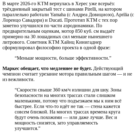
В марте 2026-го KTM вернулась в Херес уже всерьёз:
трёхдневный закрытый тест с шинами Pirelli, на котором
параллельно работали Yamaha (с Андреа Довициозо), Aprilia (с
Лоренцо Савадори) и Ducati. Прототип KTM с тех пор
заметно улучшился по части аэродинамики. По
предварительным оценкам, мотор 850 куб. см выдаёт
примерно на 30 лошадиных сил меньше нынешнего
литрового. Советник KTM Хайнц Кинигаднер
сформулировал философию проекта в одной фразе:
“
Меньше мощности, больше эффективности.
”
Маркес обещает, что медленнее не будет.
Действующий
чемпион считает урезание мотора правильным шагом — и не
из вежливости.
“
Скорости свыше 360 км/ч излишни для шоу. Зоны
безопасности на многих трассах стали слишком
маленькими, потому что подъезжаем мы к ним всё
быстрее. Если что-то идёт не так — стена кажется
совсем близкой. На многих трассах времена круга
будут очень похожими — или даже лучше. Вес и
мощность снизятся, зато управляемость
улучшится.
”