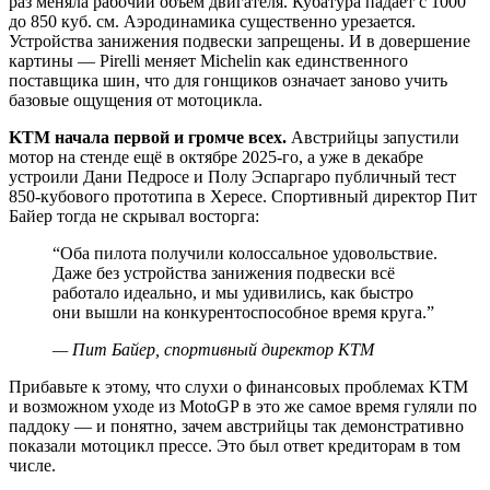
раз меняла рабочий объём двигателя. Кубатура падает с 1000
до 850 куб. см. Аэродинамика существенно урезается.
Устройства занижения подвески запрещены. И в довершение
картины — Pirelli меняет Michelin как единственного
поставщика шин, что для гонщиков означает заново учить
базовые ощущения от мотоцикла.
KTM начала первой и громче всех.
Австрийцы запустили
мотор на стенде ещё в октябре 2025-го, а уже в декабре
устроили Дани Педросе и Полу Эспаргаро публичный тест
850-кубового прототипа в Хересе. Спортивный директор Пит
Байер тогда не скрывал восторга:
“
Оба пилота получили колоссальное удовольствие.
Даже без устройства занижения подвески всё
работало идеально, и мы удивились, как быстро
они вышли на конкурентоспособное время круга.
”
—
Пит Байер, спортивный директор KTM
Прибавьте к этому, что слухи о финансовых проблемах KTM
и возможном уходе из MotoGP в это же самое время гуляли по
паддоку — и понятно, зачем австрийцы так демонстративно
показали мотоцикл прессе. Это был ответ кредиторам в том
числе.