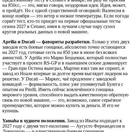
на 850cc, — это, мягко говоря, нездоровая идея. Идея, может,
и пройдёт. Но с одной существенной оговоркой: Валенсия в
конце ноября — это ветер и низкие температуры. Если погода
сорвёт тест, кто-то приедет на первые официальные тесты
сезона 2027 в Сепанг, имея в лучшем случае пару сухих
кругов реальных данных о новой машине.
Aprilia и Ducati — фавориты разработки.
Только у этих двух
заводов есть боевые гонщики, абсолютно точно остающиеся
на 2027 год, готовые сесть на 850 уже в июне без всяких
амнистий. У Aprilia это Марко Беццекки, который полностью
участвует в проекте RS-GP и в нынешнем сезоне доминирует
— Гран-при Остина выиграл, Мартин взял там же спринт, и
завод из Ноале впервые за долгое время выглядит лидером на
решетке. У Ducati — Маркес, чьё продление с заводской
командой — формальность, плюс уже упомянутый Булега с
опытом на Pirelli. Иметь сейчас вовлечённого гонщика
мирового уровня, способного выдать качественную обратную
связь по новой машине, — это, возможно, самое серьёзное
преимущество, которое можно купить за деньги. И его не
купишь.
Yamaha в худшем положении.
Завод из Иваты подходит к
2027 году с двумя тест-пилотами — Аугусто Фернандесом и
Довициозо — и единственным боевым гонщиком,