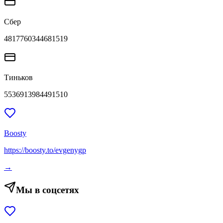
Сбер
4817760344681519
Тиньков
5536913984491510
Boosty
https://boosty.to/evgenygp
→
Мы в соцсетях