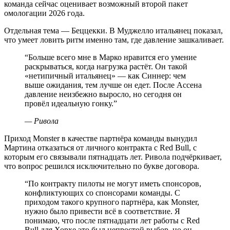
команда сейчас оценивает возможный второй пакет
омологации 2026 года.
Отдельная тема — Беццекки. В Муджелло итальянец показал,
что умеет ловить ритм именно там, где давление зашкаливает.
“
Больше всего мне в Марко нравится его умение
раскрываться, когда нагрузка растёт. Он такой
«нетипичный итальянец» — как Синнер: чем
выше ожидания, тем лучше он едет. После Ассена
давление неизбежно выросло, но сегодня он
провёл идеальную гонку.
”
—
Ривола
Приход Monster в качестве партнёра команды вынудил
Мартина отказаться от личного контракта с Red Bull, с
которым его связывали пятнадцать лет. Ривола подчёркивает,
что вопрос решился исключительно по букве договора.
“
По контракту пилоты не могут иметь спонсоров,
конфликтующих со спонсорами команды. С
приходом такого крупного партнёра, как Monster,
нужно было привести всё в соответствие. Я
понимаю, что после пятнадцати лет работы с Red
Bull для Хорхе это был непростой выбор, но он