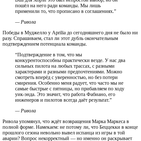
пошёл на него ради команды. Мы лишь
применили то, что прописано в соглашениях.
”
—
Ривола
Победы в Муджелло у Aprilia до сегодняшнего дня не было ни
разу. Спрашиваем, стал ли этот дубль окончательным
подтверждением потенциала команды.
“
Подтверждение в том, что мы
конкурентоспособны практически везде. У нас два
сильных пилота на любых трассах, с разными
характерами и разными предпочтениями. Можно
смотреть вперёд с уверенностью, но без потери
смирения. Особенно меня радует, что часто мы не
самые быстрые с пятницы, но прибавляем по ходу
уик-энда. Это значит, что работа Фабиано, его
инженеров и пилотов всегда даёт результат.
”
—
Ривола
Ривола упомянул, что ждёт возвращения Марка Маркеса в
полной форме. Намекаем: не потому ли, что Беццекки в конце
прошлого сезона невольно вывел испанца из игры в той
аварии? Вопрос некорректный — но именно он раскрывает