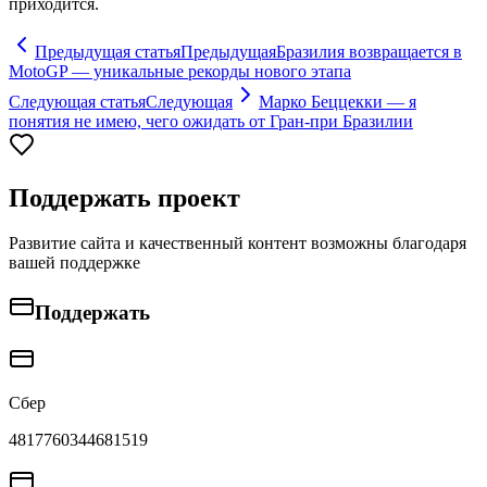
приходится.
Предыдущая статья
Предыдущая
Бразилия возвращается в
MotoGP — уникальные рекорды нового этапа
Следующая статья
Следующая
Марко Беццекки — я
понятия не имею, чего ожидать от Гран-при Бразилии
Поддержать проект
Развитие сайта и качественный контент возможны благодаря
вашей поддержке
Поддержать
Сбер
4817760344681519