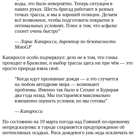
воды, это было невероятно. Теперь ситуация в
наших руках. Шесть бригад работают в разных
точках трассы, и мы в хорошей позиции. Делаем
всё возможное, чтобы подготовить покрытие в
оптимальных условиях. Плюс в том, что асфальт
сохнет очень быстро
”
—
Лорис Капиросси, директор по безопасности
MotoGP
Капиросси особо подчеркнул: дело не в том, что гонка
проходит в Бразилии, и выбор трассы здесь ни при чём — это
просто природа взяла своё.
“
Когда идут проливные дожди — а это случается
на любом автодроме мира — возникают
проблемы. Именно так было в Сепанг и Бурирам
два года назад. Мы постараемся максимально
взвешенно оценить условия, но мы готовы
”
—
Капиросси
По состоянию на 19 марта погода над Гоянией по-прежнему
непредсказуема: в городе сохраняется предупреждение об
интенсивных осадках. Риск дождевого уик-энда исключать не