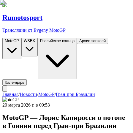
Rumotosport
Трансляции от Evgeny MotoGP
MotoGP
WSBK
Российское кольцо
Архив записей
Календарь
Главная
/
Новости
/
MotoGP
/
Гран-при Бразилии
MotoGP
20 марта 2026 г. в 09:53
MotoGP — Лорис Капиросси о потопе
в Гоянии перед Гран-при Бразилии