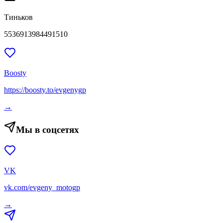
Тиньков
5536913984491510
Boosty
https://boosty.to/evgenygp
→
Мы в соцсетях
VK
vk.com/evgeny_motogp
→