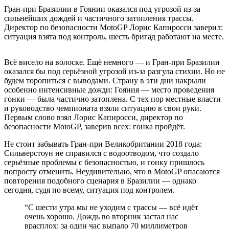
Гран-при Бразилии в Гоянии оказался под угрозой из-за
сильнейших дождей и частичного затопления трассы.
Директор по безопасности MotoGP Лорис Капиросси заверил:
ситуация взята под контроль, шесть бригад работают на месте.
Всё висело на волоске. Ещё немного — и Гран-при Бразилии
оказался бы под серьёзной угрозой из-за разгула стихии. Но не
будем торопиться с выводами. Страну в эти дни накрыли
особенно интенсивные дожди: Гояния — место проведения
гонки — была частично затоплена. С тех пор местные власти
и руководство чемпионата взяли ситуацию в свои руки.
Первым слово взял Лорис Капиросси, директор по
безопасности MotoGP, заверив всех: гонка пройдёт.
Не стоит забывать Гран-при Великобритании 2018 года:
Сильверстоун не справился с водоотводом, что создало
серьёзные проблемы с безопасностью, и гонку пришлось
попросту отменить. Неудивительно, что в MotoGP опасаются
повторения подобного сценария в Бразилии — однако
сегодня, судя по всему, ситуация под контролем.
“
С шести утра мы не уходим с трассы — всё идёт
очень хорошо. Дождь во вторник застал нас
врасплох: за один час выпало 70 миллиметров