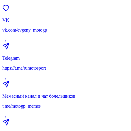
VK
vk.com/evgeny_motogp
→
Telegram
https://t.me/rumotosport
→
Мемасный канал и чат болельщиков
t.me/motogp_memes
→