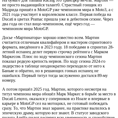
На бумаге для Yamaha Racing это трансфер мечты. Мартин —
не просто выдающийся талант0. Страстный гонщик из
Мадрида пришёл в MotoGP уже чемпионом мира в Moto3, а с
2021 года участвует в королевском классе. Первая победа на
Ducati в цветах Pramac пришла уже в дебютном сезоне. Через
два года он стал вице-чемпионом, ещё через год —
чемпионом мира MotoGP.
Досье «Мартинатора» хорошо известно всем. Мартин
считается отличным квалифайером и мастером спринтового
формата, введённого в 2023 году. 18 победами в спринтах 28-
летний испанец делит первую строчку рейтинга с Марком
Маркесом. Плюс по ходу чемпионского сезона Мартин
показал редкую крепость нервов. По ходу сезона 2024-го
лидерство в таблице неоднократно переходило от него к
Баньяе и обратно, но в решающих гонках испанец не
ошибался. Первый титул тогда заслуженно достался 89-му
номеру.
А потом пришёл 2025 год. Мартин, которого несмотря на
титул чемпиона мира обошёл Марк Маркес в борьбе за место в
Ducati Lenovo, оказался у соперников из Ноале и впервые в
карьере в MotoGP сел на мотоцикл, не готовый побеждать
сразу. То, что Мартин знал заранее, на практике вылилось в
эпическую драму, которую все знают. В статусе заводского
пилота Aprilia пилот растерял всю уверенность и спокойствие