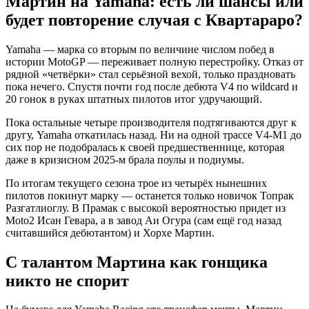
Мартин на Yamaha: есть ли шансы или
будет повторение случая с Квартараро?
Yamaha — марка со вторым по величине числом побед в
истории MotoGP — переживает полную перестройку. Отказ от
рядной «четвёрки» стал серьёзной вехой, только праздновать
пока нечего. Спустя почти год после дебюта V4 по wildcard и
20 гонок в руках штатных пилотов итог удручающий.
Пока остальные четыре производителя подтягиваются друг к
другу, Yamaha откатилась назад. Ни на одной трассе V4-M1 до
сих пор не подобралась к своей предшественнице, которая
даже в кризисном 2025-м брала поулы и подиумы.
По итогам текущего сезона трое из четырёх нынешних
пилотов покинут марку — останется только новичок Топрак
Разгатлиоглу. В Прамак с высокой вероятностью придет из
Moto2 Исан Гевара, а в завод Аи Огура (сам ещё год назад
считавшийся дебютантом) и Хорхе Мартин.
С талантом Мартина как гонщика
никто не спорит