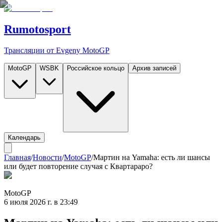
Rumotosport
Трансляции от Evgeny MotoGP
MotoGP
WSBK
Российское кольцо
Архив записей
Календарь
Главная
/
Новости
/
MotoGP
/
Мартин на Yamaha: есть ли шансы
или будет повторение случая с Квартараро?
MotoGP
6 июля 2026 г. в 23:49