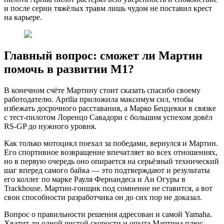
и после серии тяжёлых травм лишь чудом не поставил крест
на карьере.
Главный вопрос: сможет ли Мартин
помочь в развитии M1?
В конечном счёте Мартину стоит сказать спасибо своему
работодателю. Aprilia приложила максимум сил, чтобы
избежать досрочного расставания, а Марко Беццекки в связке
с тест-пилотом Лоренцо Савадори с большим успехом довёл
RS-GP до нужного уровня.
Как только мотоцикл поехал за победами, вернулся и Мартин.
Его спортивное возвращение впечатляет во всех отношениях,
но в первую очередь оно опирается на серьёзный технический
шаг вперед самого байка — это подтверждают и результаты
его коллег по марке Рауля Фернандеса и Аи Огуры в
Trackhouse. Мартин-гонщик под сомнение не ставится, а вот
свои способности разработчика он до сих пор не доказал.
Вопрос о правильности решения адресован и самой Yamaha.
Хватит ли одной чистой скорости и опыта Мартина плюс