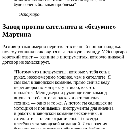
будет очень большая проблема
”
—
Эспаргаро
Завод против сателлита и «безумие»
Мартина
Разговор закономерно перетекает в вечный вопрос паддока:
почему гонщики так рвутся в заводскую команду. У Эспаргаро
короткий ответ — разница в инструментах, которую никакой
договор не замаскирует.
“
Потому что инструменты, которые у тебя есть в
руках, несоизмеримо мощнее, чем в сателлите. Я
сам был в заводской команде, прямо сейчас веду
переговоры по контракту и знаю, как это
продаётся. Менеджеры и руководители команд
внушают тебе, что заводская и сателлитная
техника — одно и то же. А потом ты садишься на
мотоцикл и понимаешь: инструменты для анализа
и работы в заводской команде бесконечны, в
сателлите — очень ограничены. Ты всегда
плетёшься за заводской командой. Исключения
бывают, когда сателлит идёт впереди фабрики —