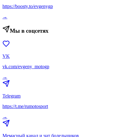
https://boosty.to/evgenygp
→
Мы в соцсетях
VK
vk.com/evgeny_motogp
→
Telegram
https://t.me/rumotosport
→
Мемасный канал и чат болельщиков