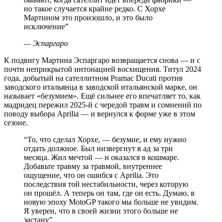
но такое случается крайне редко. С Хорхе
Мартином это произошло, и это было
исключение
”
—
Эспаргаро
К подвигу Мартина Эспаргаро возвращается снова — и с
почти неприкрытой интонацией восхищения. Титул 2024
года, добытый на сателлитном Pramac Ducati против
заводского итальянца в заводской итальянской марке, он
называет «безумием». Ещё сильнее его впечатляет то, как
мадридец пережил 2025-й с чередой травм и сомнений по
поводу выбора Aprilia — и вернулся к форме уже в этом
сезоне.
“
То, что сделал Хорхе, — безумие, и ему нужно
отдать должное. Был низвергнут в ад за три
месяца. Жил мечтой — и оказался в кошмаре.
Добавьте травму за травмой, внутреннее
ощущение, что он ошибся с Aprilia. Это
последствия той нестабильности, через которую
он прошёл. А теперь он там, где он есть. Думаю, в
новую эпоху MotoGP такого мы больше не увидим.
Я уверен, что в своей жизни этого больше не
застану
”