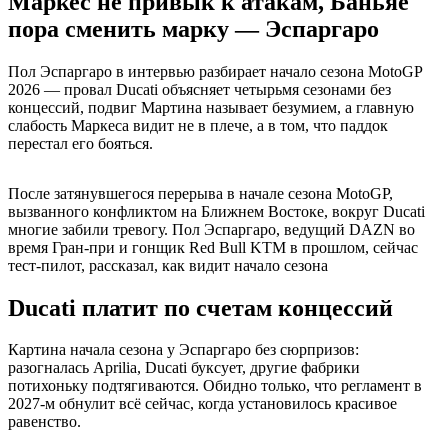
Маркес не привык к атакам, Баньяе
пора сменить марку — Эспаргаро
Пол Эспаргаро в интервью разбирает начало сезона MotoGP
2026 — провал Ducati объясняет четырьмя сезонами без
концессий, подвиг Мартина называет безумием, а главную
слабость Маркеса видит не в плече, а в том, что паддок
перестал его бояться.
После затянувшегося перерыва в начале сезона MotoGP,
вызванного конфликтом на Ближнем Востоке, вокруг Ducati
многие забили тревогу. Пол Эспаргаро, ведущий DAZN во
время Гран-при и гонщик Red Bull KTM в прошлом, сейчас
тест-пилот, рассказал, как видит начало сезона
Ducati платит по счетам концессий
Картина начала сезона у Эспаргаро без сюрпризов:
разогналась Aprilia, Ducati буксует, другие фабрики
потихоньку подтягиваются. Обидно только, что регламент в
2027-м обнулит всё сейчас, когда установилось красивое
равенство.