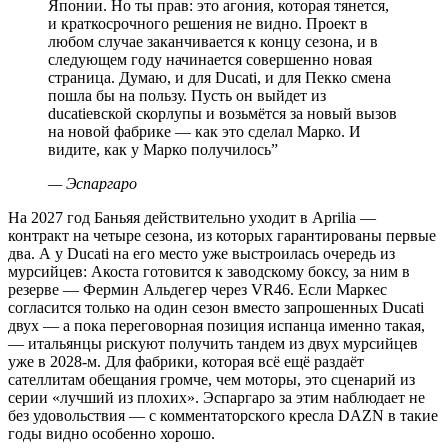
Японии. Но ты прав: это агония, которая тянется,
и краткосрочного решения не видно. Проект в
любом случае заканчивается к концу сезона, и в
следующем году начинается совершенно новая
страница. Думаю, и для Ducati, и для Пекко смена
пошла бы на пользу. Пусть он выйдет из
ducatiевской скорлупы и возьмётся за новый вызов
на новой фабрике — как это сделал Марко. И
видите, как у Марко получилось
”
—
Эспаргаро
На 2027 год Баньяя действительно уходит в Aprilia —
контракт на четыре сезона, из которых гарантированы первые
два. А у Ducati на его место уже выстроилась очередь из
мурсийцев: Акоста готовится к заводскому боксу, за ним в
резерве — Фермин Альдегер через VR46. Если Маркес
согласится только на один сезон вместо запрошенных Ducati
двух — а пока переговорная позиция испанца именно такая,
— итальянцы рискуют получить тандем из двух мурсийцев
уже в 2028-м. Для фабрики, которая всё ещё раздаёт
сателлитам обещания громче, чем моторы, это сценарий из
серии «лучший из плохих». Эспаргаро за этим наблюдает не
без удовольствия — с комментаторского кресла DAZN в такие
годы видно особенно хорошо.