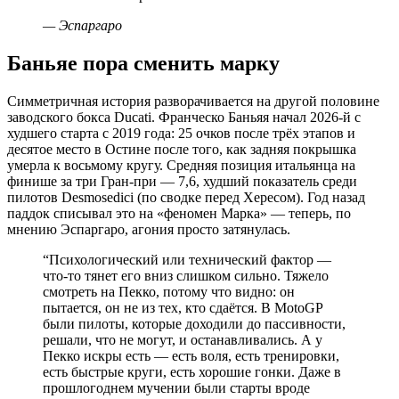
—
Эспаргаро
Баньяе пора сменить марку
Симметричная история разворачивается на другой половине
заводского бокса Ducati. Франческо Баньяя начал 2026-й с
худшего старта с 2019 года: 25 очков после трёх этапов и
десятое место в Остине после того, как задняя покрышка
умерла к восьмому кругу. Средняя позиция итальянца на
финише за три Гран-при — 7,6, худший показатель среди
пилотов Desmosedici (по сводке перед Хересом). Год назад
паддок списывал это на «феномен Марка» — теперь, по
мнению Эспаргаро, агония просто затянулась.
“
Психологический или технический фактор —
что-то тянет его вниз слишком сильно. Тяжело
смотреть на Пекко, потому что видно: он
пытается, он не из тех, кто сдаётся. В MotoGP
были пилоты, которые доходили до пассивности,
решали, что не могут, и останавливались. А у
Пекко искры есть — есть воля, есть тренировки,
есть быстрые круги, есть хорошие гонки. Даже в
прошлогоднем мучении были старты вроде