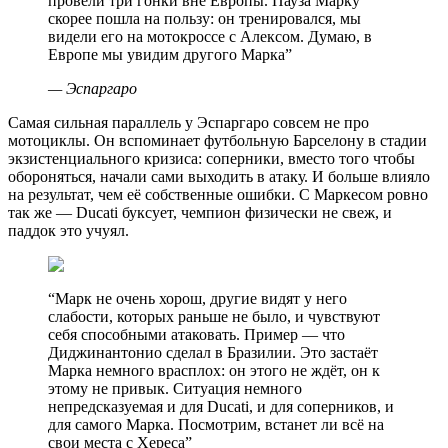
провели три гонки вне Европы. Пауза Марку
скорее пошла на пользу: он тренировался, мы
видели его на мотокроссе с Алексом. Думаю, в
Европе мы увидим другого Марка
”
—
Эспаргаро
Самая сильная параллель у Эспаргаро совсем не про
мотоциклы. Он вспоминает футбольную Барселону в стадии
экзистенциального кризиса: соперники, вместо того чтобы
обороняться, начали сами выходить в атаку. И больше влияло
на результат, чем её собственные ошибки. С Маркесом ровно
так же — Ducati буксует, чемпион физически не свеж, и
паддок это учуял.
“
Марк не очень хорош, другие видят у него
слабости, которых раньше не было, и чувствуют
себя способными атаковать. Пример — что
Диджинантонио сделал в Бразилии. Это застаёт
Марка немного врасплох: он этого не ждёт, он к
этому не привык. Ситуация немного
непредсказуемая и для Ducati, и для соперников, и
для самого Марка. Посмотрим, встанет ли всё на
свои места с Хереса
”