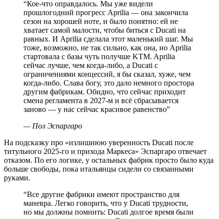
“
Кое-что оправдалось. Мы уже видели
прошлогодний прогресс Aprilia — она закончила
сезон на хорошей ноте, и было понятно: ей не
хватает самой малости, чтобы биться с Ducati на
равных. И Aprilia сделала этот маленький шаг. Мы
тоже, возможно, не так сильно, как она, но Aprilia
стартовала с базы чуть получше KTM. Aprilia
сейчас лучше, чем когда-либо, а Ducati с
ограничениями концессий, я бы сказал, хуже, чем
когда-либо. Слава богу, это дало немного простора
другим фабрикам. Обидно, что сейчас приходит
смена регламента в 2027-м и всё сбрасывается
заново — у нас сейчас красивое равенство
”
—
Пол Эспаргаро
На подсказку про «излишнюю уверенность Ducati после
титульного 2025-го и прихода Маркеса» Эспаргаро отвечает
отказом. По его логике, у остальных фабрик просто было куда
больше свободы, пока итальянцы сидели со связанными
руками.
“
Все другие фабрики имеют пространство для
маневра. Легко говорить, что у Ducati трудности,
но мы должны помнить: Ducati долгое время были