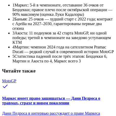
1
Маркес: 5-й в чемпионате, отставание 36 очков от
Беццекки; правое плечо после октябрьской операции —
90% максимум (оценка Луки Кадалоры)
2
Баньяя: 25 очков — худший старт с 2022 года; контракт
с Aprilia на 2027–2030, гарантированы первые два
сезона
3
Акоста: 11 подиумов за 42 старта MotoGP, ни одной
победы; третий в чемпионате на заведомо уступающем
KTM
4
Мартин: чемпион 2024 года на сателлитном Pramac
Ducati — редкий случай в современной истории MotoGP
5
Статистика падений после трёх этапов: Беццекки 6,
Мартин и Акоста по 4, Маркес всего 3
Читайте также
MotoGP
Маркес имеет право защищаться — Дани Педроса о
травмах, страхе и новом поколении
Дани Педроса в интервью рассуждает о праве Маркеса