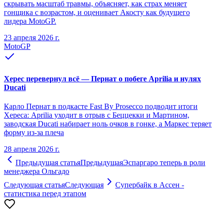
скрывать масштаб травмы, объясняет, как страх меняет
гонщика с возрастом, и оценивает Акосту как будущего
лидера MotoGP.
23 апреля 2026 г.
MotoGP
Херес перевернул всё — Пернат о побеге Aprilia и нулях
Ducati
Карло Пернат в подкасте Fast By Prosecco подводит итоги
Хереса: Aprilia уходит в отрыв с Беццекки и Мартином,
заводская Ducati набирает ноль очков в гонке, а Маркес теряет
форму из-за плеча
28 апреля 2026 г.
Предыдущая статья
Предыдущая
Эспаргаро теперь в роли
менеджера Ольгадо
Следующая статья
Следующая
Супербайк в Ассен -
статистика перед этапом