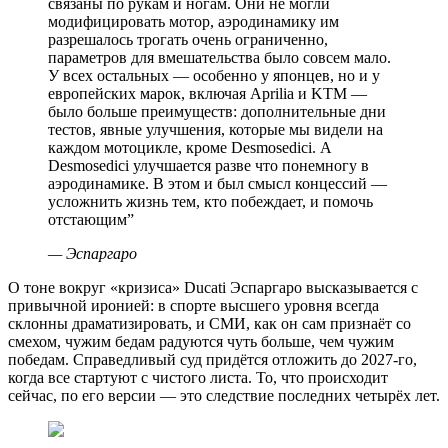
связаны по рукам и ногам. Они не могли
модифицировать мотор, аэродинамику им
разрешалось трогать очень ограниченно,
параметров для вмешательства было совсем мало.
У всех остальных — особенно у японцев, но и у
европейских марок, включая Aprilia и KTM —
было больше преимуществ: дополнительные дни
тестов, явные улучшения, которые мы видели на
каждом мотоцикле, кроме Desmosedici. А
Desmosedici улучшается разве что понемногу в
аэродинамике. В этом и был смысл концессий —
усложнить жизнь тем, кто побеждает, и помочь
отстающим
”
—
Эспаргаро
О тоне вокруг «кризиса» Ducati Эспаргаро высказывается с
привычной иронией: в спорте высшего уровня всегда
склонны драматизировать, и СМИ, как он сам признаёт со
смехом, чужим бедам радуются чуть больше, чем чужим
победам. Справедливый суд придётся отложить до 2027-го,
когда все стартуют с чистого листа. То, что происходит
сейчас, по его версии — это следствие последних четырёх лет.