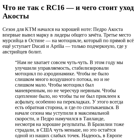
Что не так с RC16 — и чего стоит уход
Акосты
Сезон для KTM начался на хорошей ноте: Педро Акоста
впервые вывел марку в лидеры общего зачёта. Третье место
мурсийца в Остине — на мотоцикле, который по прямой всё
ещё уступает Ducati и Aprilia — только подчеркнуло, где у
австрийцев болит.
“
Нам не хватает совсем чуть-чуть. В этом году мы
улучшили управляемость, стабилизировали
мотоцикл по аэродинамике. Чтобы не было
слишком много воздушного потока, но и не
слишком мало. Чтобы мотоцикл был
маневренным, но не чересчур нервным. Чтобы
сцепление было, но чтобы ты не был приклеен к
асфальту, особенно на перекладках. У этого всегда
есть обратная сторона, и где-то спотыкаешься. В
начале сезона мы уступили в максимальной
скорости, и Педро намучился в Таиланде,
несмотря на хорошие результаты. В Бразилии тоже
страдали, в США чуть меньше, но это остаётся
одной из наших слабых точек. Надеюсь, в Европе