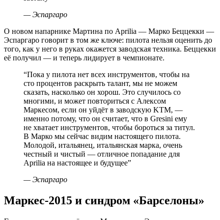
—
Эспаргаро
О новом напарнике Мартина по Aprilia — Марко Беццекки —
Эспаргаро говорит в том же ключе: пилота нельзя оценить до
того, как у него в руках окажется заводская техника. Беццекки
её получил — и теперь лидирует в чемпионате.
“
Пока у пилота нет всех инструментов, чтобы на
сто процентов раскрыть талант, мы не можем
сказать, насколько он хорош. Это случилось со
многими, и может повториться с Алексом
Маркесом, если он уйдёт в заводскую KTM, —
именно потому, что он считает, что в Gresini ему
не хватает инструментов, чтобы бороться за титул.
В Марко мы сейчас видим настоящего пилота.
Молодой, итальянец, итальянская марка, очень
честный и чистый — отличное попадание для
Aprilia на настоящее и будущее
”
—
Эспаргаро
Маркес-2015 и синдром «Барселоны»