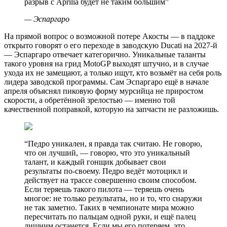
разрыв с Aprilia будет не таким большим
”
—
Эспаргаро
На прямой вопрос о возможной потере Акосты — в паддоке
открыто говорят о его переходе в заводскую Ducati на 2027-й
— Эспаргаро отвечает категорично. Уникальные таланты
такого уровня на грид MotoGP выходят штучно, и в случае
ухода их не замещают, а только ищут, кто возьмёт на себя роль
лидера заводской программы. Сам Эспаргаро ещё в начале
апреля объяснял пиковую форму мурсийца не приростом
скорости, а обретённой зрелостью — именно той
качественной поправкой, которую на запчасти не разложишь.
“
Педро уникален, я правда так считаю. Не говорю,
что он лучший, — говорю, что это уникальный
талант, и каждый гонщик добывает свои
результаты по-своему. Педро ведёт мотоцикл и
действует на трассе совершенно своим способом.
Если теряешь такого пилота — теряешь очень
многое: не только результаты, но и то, что снаружи
не так заметно. Таких в чемпионате мира можно
пересчитать по пальцам одной руки, и ещё палец
лишним останется. Если мы его потеряем, это