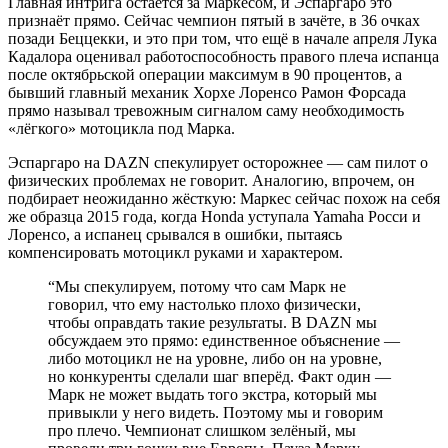
Главная интрига остаётся за Маркесом, и Эспаргаро это
признаёт прямо. Сейчас чемпион пятый в зачёте, в 36 очках
позади Беццекки, и это при том, что ещё в начале апреля Лука
Кадалора оценивал работоспособность правого плеча испанца
после октябрьской операции максимум в 90 процентов, а
бывший главный механик Хорхе Лоренсо Рамон Форсада
прямо называл тревожным сигналом саму необходимость
«лёгкого» мотоцикла под Марка.
Эспаргаро на DAZN спекулирует осторожнее — сам пилот о
физических проблемах не говорит. Аналогию, впрочем, он
подбирает неожиданно жёсткую: Маркес сейчас похож на себя
же образца 2015 года, когда Honda уступала Yamaha Росси и
Лоренсо, а испанец срывался в ошибки, пытаясь
компенсировать мотоцикл руками и характером.
“
Мы спекулируем, потому что сам Марк не
говорил, что ему настолько плохо физически,
чтобы оправдать такие результаты. В DAZN мы
обсуждаем это прямо: единственное объяснение —
либо мотоцикл не на уровне, либо он на уровне,
но конкуренты сделали шаг вперёд. Факт один —
Марк не может выдать того экстра, который мы
привыкли у него видеть. Поэтому мы и говорим
про плечо. Чемпионат слишком зелёный, мы