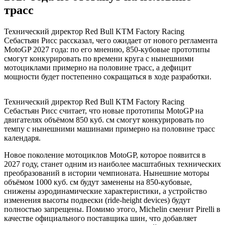
трасс
Технический директор Red Bull KTM Factory Racing
Себастьян Рисс рассказал, чего ожидает от нового регламента
MotoGP 2027 года: по его мнению, 850-кубовые прототипы
смогут конкурировать по времени круга с нынешними
мотоциклами примерно на половине трасс, а дефицит
мощности будет постепенно сокращаться в ходе разработки.
Технический директор Red Bull KTM Factory Racing
Себастьян Рисс считает, что новые прототипы MotoGP на
двигателях объёмом 850 куб. см смогут конкурировать по
темпу с нынешними машинами примерно на половине трасс
календаря.
Новое поколение мотоциклов MotoGP, которое появится в
2027 году, станет одним из наиболее масштабных технических
преобразований в истории чемпионата. Нынешние моторы
объёмом 1000 куб. см будут заменены на 850-кубовые,
снижены аэродинамические характеристики, а устройство
изменения высоты подвески (ride-height devices) будут
полностью запрещены. Помимо этого, Michelin сменит Pirelli в
качестве официального поставщика шин, что добавляет