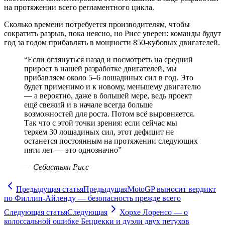
на протяжении всего регламентного цикла.
Сколько времени потребуется производителям, чтобы
сократить разрыв, пока неясно, но Рисс уверен: команды будут
год за годом прибавлять в мощности 850-кубовых двигателей.
“
Если оглянуться назад и посмотреть на средний
прирост в нашей разработке двигателей, мы
прибавляем около 5–6 лошадиных сил в год. Это
будет применимо и к новому, меньшему двигателю
— а вероятно, даже в большей мере, ведь проект
ещё свежий и в начале всегда больше
возможностей для роста. Потом всё выровняется.
Так что с этой точки зрения: если сейчас мы
теряем 30 лошадиных сил, этот дефицит не
останется постоянным на протяжении следующих
пяти лет — это однозначно
”
—
Себастьян Рисс
Предыдущая статья
Предыдущая
MotoGP выносит вердикт
по Филлип-Айленду — безопасность прежде всего
Следующая статья
Следующая
Хорхе Лоренсо — о
колоссальной ошибке Беццекки и дуэли двух петухов