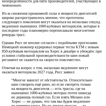
неопределённости для пяти производителей, участвующих в
чемпионате.
Из-за снижения прижимной силы и мощности двигателей
широко распространилось мнение, что прототипы
следующего поколения могут оказаться на несколько секунд
медленнее нынешних 1000-кубовых мотоциклов, которые в
последние годы планомерно переписывали многолетние
рекорды трасс.
Однако Рисс не вполне согласен с подобными прогнозами.
Немецкий инженер курировал первые тесты KTM с новым
850-кубовым мотоциклом на Херес в декабре и убеждён: при
условии стабильной производительности шин новый
регламент не скажется на скорости повсеместно.
Отвечая на вопрос о том, насколько медленнее могут
оказаться мотоциклы 2027 года, Рисс заявил:
“
Многое зависит от обстоятельств. Относительно
шин говорить ещё рано, но если смотреть только
на мощность двигателя — есть трассы, где на
нынешних 1000-кубовых моторах почти никогда
не держишь полный газ. Если взять Мизано или
Херес — не думаю, что там мы будем медленнее
по времени круга. Но на других трассах — да,