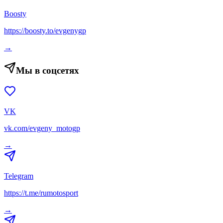
Boosty
https://boosty.to/evgenygp
→
Мы в соцсетях
VK
vk.com/evgeny_motogp
→
Telegram
https://t.me/rumotosport
→