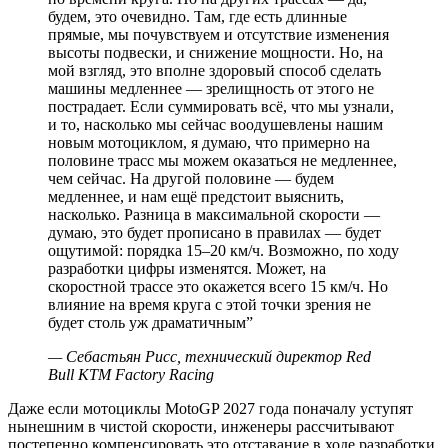
будем, это очевидно. Там, где есть длинные
прямые, мы почувствуем и отсутствие изменения
высоты подвески, и снижение мощности. Но, на
мой взгляд, это вполне здоровый способ сделать
машины медленнее — зрелищность от этого не
пострадает. Если суммировать всё, что мы узнали,
и то, насколько мы сейчас воодушевлены нашим
новым мотоциклом, я думаю, что примерно на
половине трасс мы можем оказаться не медленнее,
чем сейчас. На другой половине — будем
медленнее, и нам ещё предстоит выяснить,
насколько. Разница в максимальной скорости —
думаю, это будет прописано в правилах — будет
ощутимой: порядка 15–20 км/ч. Возможно, по ходу
разработки цифры изменятся. Может, на
скоростной трассе это окажется всего 15 км/ч. Но
влияние на время круга с этой точки зрения не
будет столь уж драматичным
”
—
Себастьян Рисс, технический директор Red
Bull KTM Factory Racing
Даже если мотоциклы MotoGP 2027 года поначалу уступят
нынешним в чистой скорости, инженеры рассчитывают
постепенно компенсировать это отставание в ходе разработки