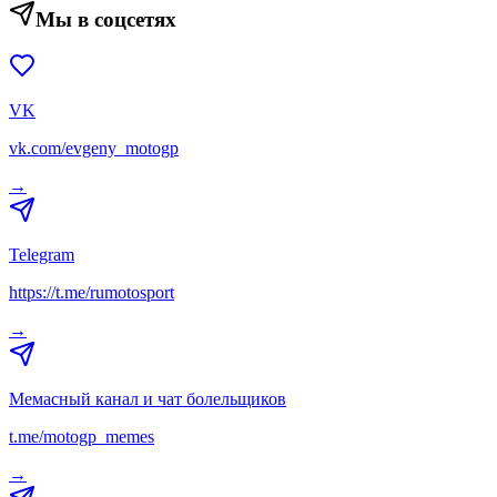
Мы в соцсетях
VK
vk.com/evgeny_motogp
→
Telegram
https://t.me/rumotosport
→
Мемасный канал и чат болельщиков
t.me/motogp_memes
→