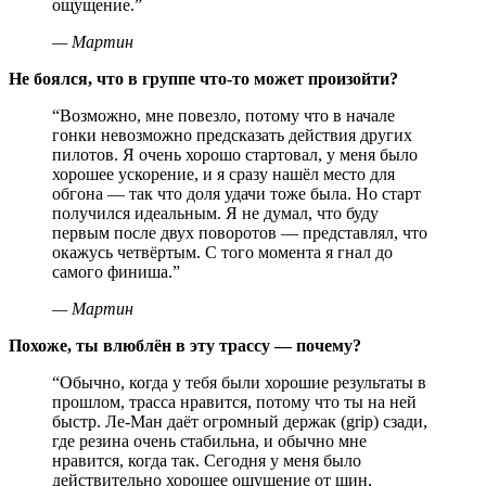
ощущение.
”
—
Мартин
Не боялся, что в группе что-то может произойти?
“
Возможно, мне повезло, потому что в начале
гонки невозможно предсказать действия других
пилотов. Я очень хорошо стартовал, у меня было
хорошее ускорение, и я сразу нашёл место для
обгона — так что доля удачи тоже была. Но старт
получился идеальным. Я не думал, что буду
первым после двух поворотов — представлял, что
окажусь четвёртым. С того момента я гнал до
самого финиша.
”
—
Мартин
Похоже, ты влюблён в эту трассу — почему?
“
Обычно, когда у тебя были хорошие результаты в
прошлом, трасса нравится, потому что ты на ней
быстр. Ле-Ман даёт огромный держак (grip) сзади,
где резина очень стабильна, и обычно мне
нравится, когда так. Сегодня у меня было
действительно хорошее ощущение от шин,