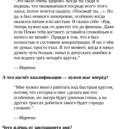
“
Это было очень здорово. Когда ты сзади и
видишь, что оказываешься посреди всего этого
хаоса, почти хочется сказать: «Поезжай ты…». Но
да, я был немного шокирован, особенно когда
оказался пятым или шестым. Я сказал себе: «Вау,
теперь нужно как-то довезти это до финиша. Даже
если Пекко тебя достанет, оставайся спокойным и
ничего не меняй». Правда в том, что я был
полностью в состоянии концентрации. Я ни о чём
не думал, просто ехал. В тот момент, когда я начал
думать чуть больше, начал и допускать ошибки в
последних трёх-четырёх кругах.
”
—
Мартин
А что насчёт квалификации — нужен шаг вперёд?
“
Мне нужно много работать над быстрым кругом,
потому что сегодня я смог сделать кое-что
особенное, но завтра будет длинная гонка, а на
других трассах добиться такого будет гораздо
сложнее.
”
—
Мартин
Чего ждёшь от завтрашнего дня?