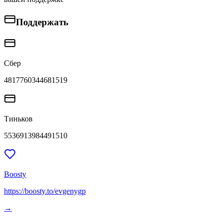
Поддержать
Сбер
4817760344681519
Тиньков
5536913984491510
Boosty
https://boosty.to/evgenygp
→