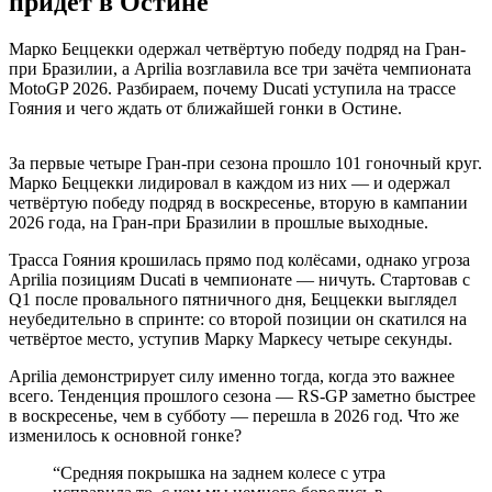
придёт в Остине
Марко Беццекки одержал четвёртую победу подряд на Гран-
при Бразилии, а Aprilia возглавила все три зачёта чемпионата
MotoGP 2026. Разбираем, почему Ducati уступила на трассе
Гояния и чего ждать от ближайшей гонки в Остине.
За первые четыре Гран-при сезона прошло 101 гоночный круг.
Марко Беццекки лидировал в каждом из них — и одержал
четвёртую победу подряд в воскресенье, вторую в кампании
2026 года, на Гран-при Бразилии в прошлые выходные.
Трасса Гояния крошилась прямо под колёсами, однако угроза
Aprilia позициям Ducati в чемпионате — ничуть. Стартовав с
Q1 после провального пятничного дня, Беццекки выглядел
неубедительно в спринте: со второй позиции он скатился на
четвёртое место, уступив Марку Маркесу четыре секунды.
Aprilia демонстрирует силу именно тогда, когда это важнее
всего. Тенденция прошлого сезона — RS-GP заметно быстрее
в воскресенье, чем в субботу — перешла в 2026 год. Что же
изменилось к основной гонке?
“
Средняя покрышка на заднем колесе с утра