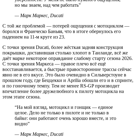
но мы знаем, над чем работать
”
—
Марк Маркес, Ducati
С той же проблемой — потерей ощущения с мотоциклом —
боролся и Франческо Баньяя, что в итоге обернулось его
падением на 11-м круге из 23.
С точки зрения Ducati, более жёсткая задняя конструкция
покрышки, доставившая столько хлопот в Таиланде, всё же
даёт марке некоторое оправдание слабому старту сезона 2026.
С точки зрения Маркеса — правое плечо всё ещё
восстанавливается, а быстрые правосторонние трассы сейчас
явно не в его вкусе. Это было очевидно в Сильверстоуне в
прошлом году, где Беццекки и Aprilia обошли его и в спринте,
и по гоночному темпу. Тем не менее RS-GP производит
впечатление более дружелюбного к пилоту мотоцикла на
этом этапе сезона.
“
На мой взгляд, мотоцикл и гонщик — единое
целое. Дело не только в пилоте и не только в
байке: они работают очень хорошо вместе, и это
видно
”
—
Марк Маркес, Ducati