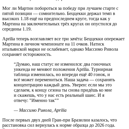
Мог ли Мартин побороться за победу при лучшем старте с
пятой позиции — сомнительно. Беццекки держал темп в
высоких 1.18 ещё на предпоследнем круге, тогда как у
Мартина на заключительных трёх кругах он опустился до
середины 1.19.
Aprilia теперь возглавляет все три зачёта: Беццекки опережает
Мартина в личном чемпионате на 11 очков. Натиск
итальянской марки не ослабевает, однако Массимо Ривола
сохраняет осторожность.
“
Думаю, наш статус не изменился: два гоночных
уикенда не меняют положения Aprilia. Турнирная
таблица изменилась, но впереди ещё 40 гонок, и
всё может перемениться. Наша задача — сохранять
концентрацию каждый день. Уверен: если мы это
сделаем, к концу сезона ты снова придёшь ко мне
и скажешь, что у нас есть реальный шанс. И я
отвечу: "Именно так"
”
—
Массимо Ривола, Aprilia
После первых двух дней Гран-при Бразилии казалось, что
расстановка сил вернулась к норме образца до 2026 года.