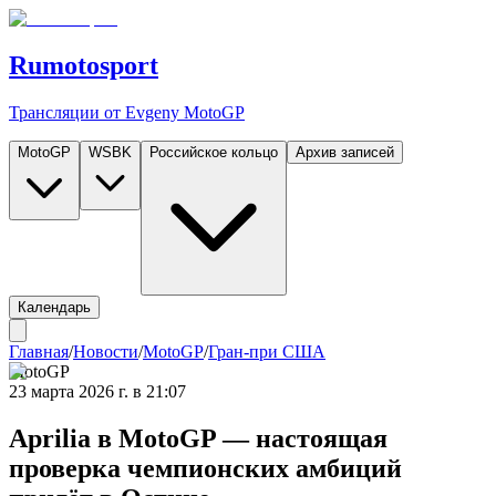
Rumotosport
Трансляции от Evgeny MotoGP
MotoGP
WSBK
Российское кольцо
Архив записей
Календарь
Главная
/
Новости
/
MotoGP
/
Гран-при США
MotoGP
23 марта 2026 г. в 21:07
Aprilia в MotoGP — настоящая
проверка чемпионских амбиций