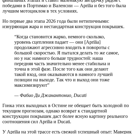
финальных этапах и ставит маленькую звёздочку рядом с
победами в Портимао и Валенсии — Aprilia и без того была
лучшим мотоциклом в тех условиях.
Но первые два этапа 2026 года были нетипичными:
изнуряющая жара и нестандартная конструкция покрышек.
“
Когда становится жарко, немного скользко,
уровень сцепления падает — они [Aprilia]
продолжают агрессивно входить в повороты с
большой скоростью. Я пытался делать то же самое,
но у нас намного больше трудностей: наша
передняя часть значительно менее стабильна и
точна в этой фазе. После того как они делают
такой вход, они оказываются в намного лучшей
позиции на выходе. Так что и выход они тоже
максимизируют
”
—
Фабио Ди Джанантонио, Ducati
Гонка этих выходных в Остине не обещает быть холодной по
текущим прогнозам, однако возврат к стандартной
конструкции покрышек даст более ясную картину реального
соотношения сил Aprilia и Ducati.
У Aprilia на этой трассе есть свежий успешный опыт: Маверик