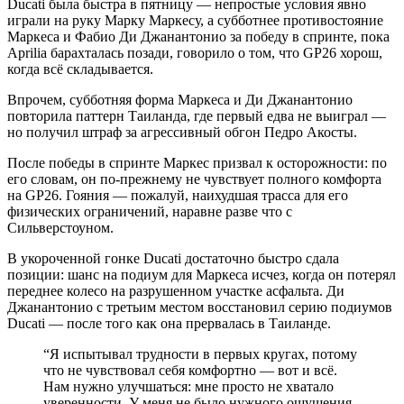
Ducati была быстра в пятницу — непростые условия явно
играли на руку Марку Маркесу, а субботнее противостояние
Маркеса и Фабио Ди Джанантонио за победу в спринте, пока
Aprilia барахталась позади, говорило о том, что GP26 хорош,
когда всё складывается.
Впрочем, субботняя форма Маркеса и Ди Джанантонио
повторила паттерн Таиланда, где первый едва не выиграл —
но получил штраф за агрессивный обгон Педро Акосты.
После победы в спринте Маркес призвал к осторожности: по
его словам, он по-прежнему не чувствует полного комфорта
на GP26. Гояния — пожалуй, наихудшая трасса для его
физических ограничений, наравне разве что с
Сильверстоуном.
В укороченной гонке Ducati достаточно быстро сдала
позиции: шанс на подиум для Маркеса исчез, когда он потерял
переднее колесо на разрушенном участке асфальта. Ди
Джанантонио с третьим местом восстановил серию подиумов
Ducati — после того как она прервалась в Таиланде.
“
Я испытывал трудности в первых кругах, потому
что не чувствовал себя комфортно — вот и всё.
Нам нужно улучшаться: мне просто не хватало
уверенности. У меня не было нужного ощущения,