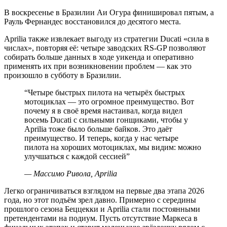
В воскресенье в Бразилии Аи Огура финишировал пятым, а
Рауль Фернандес восстановился до десятого места.
Aprilia также извлекает выгоду из стратегии Ducati «сила в
числах», повторяя её: четыре заводских RS-GP позволяют
собирать больше данных в ходе уикенда и оперативно
применять их при возникновении проблем — как это
произошло в субботу в Бразилии.
“
Четыре быстрых пилота на четырёх быстрых
мотоциклах — это огромное преимущество. Вот
почему я в своё время настаивал, когда видел
восемь Ducati с сильными гонщиками, чтобы у
Aprilia тоже было больше байков. Это даёт
преимущество. И теперь, когда у нас четыре
пилота на хороших мотоциклах, мы видим: можно
улучшаться с каждой сессией
”
—
Массимо Ривола, Aprilia
Легко ограничиваться взглядом на первые два этапа 2026
года, но этот подъём зрел давно. Примерно с середины
прошлого сезона Беццекки и Aprilia стали постоянными
претендентами на подиум. Пусть отсутствие Маркеса в