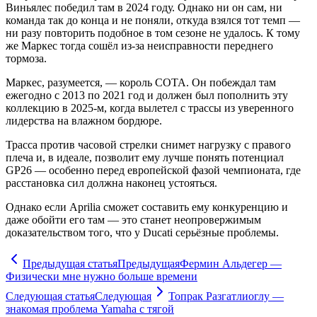
Виньялес победил там в 2024 году. Однако ни он сам, ни
команда так до конца и не поняли, откуда взялся тот темп —
ни разу повторить подобное в том сезоне не удалось. К тому
же Маркес тогда сошёл из-за неисправности переднего
тормоза.
Маркес, разумеется, — король COTA. Он побеждал там
ежегодно с 2013 по 2021 год и должен был пополнить эту
коллекцию в 2025-м, когда вылетел с трассы из уверенного
лидерства на влажном бордюре.
Трасса против часовой стрелки снимет нагрузку с правого
плеча и, в идеале, позволит ему лучше понять потенциал
GP26 — особенно перед европейской фазой чемпионата, где
расстановка сил должна наконец устояться.
Однако если Aprilia сможет составить ему конкуренцию и
даже обойти его там — это станет неопровержимым
доказательством того, что у Ducati серьёзные проблемы.
Предыдущая статья
Предыдущая
Фермин Альдегер —
Физически мне нужно больше времени
Следующая статья
Следующая
Топрак Разгатлиоглу —
знакомая проблема Yamaha с тягой