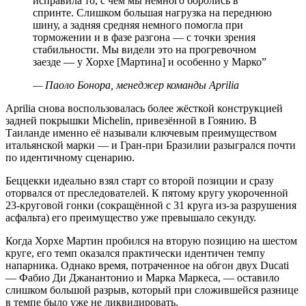
исправила то, с чем мы немного боролись в
спринте. Слишком большая нагрузка на переднюю
шину, а задняя средняя немного помогла при
торможении и в фазе разгона — с точки зрения
стабильности. Мы видели это на прогревочном
заезде — у Хорхе [Мартина] и особенно у Марко
”
—
Паоло Бонора, менеджер команды Aprilia
Aprilia снова воспользовалась более жёсткой конструкцией
задней покрышки Michelin, привезённой в Гоянию. В
Таиланде именно её называли ключевым преимуществом
итальянской марки — и Гран-при Бразилии разыгрался почти
по идентичному сценарию.
Беццекки идеально взял старт со второй позиции и сразу
оторвался от преследователей. К пятому кругу укороченной
23-круговой гонки (сокращённой с 31 круга из-за разрушения
асфальта) его преимущество уже превышало секунду.
Когда Хорхе Мартин пробился на вторую позицию на шестом
круге, его темп оказался практически идентичен темпу
напарника. Однако время, потраченное на обгон двух Ducati
— Фабио Ди Джанантонио и Марка Маркеса, — оставило
слишком большой разрыв, который при сложившейся разнице
в темпе было уже не ликвидировать.