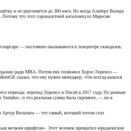
шётку и не разгоняется до 360 км/ч. Но когда Альберт Валера
. Потому что этот сорокалетний каталонец из Маресме
спаргаро — постоянно оказываются в эпицентре скандалов,
Австралию ради MBA. Потом ему позвонил Хорхе Лоренсо —
otoGP, сказал, что ему нужен менеджер. «Он всегда казался
о периода: переход Лоренсо в Ducati в 2017 году. По разным
в Yamaha», и что реальная сумма была скромнее, — но в
л Артур Вилальта — тот самый, который потом стал
нным мелким шрифтом». Этот человек превратил юридические