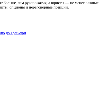
ат больше, чем рукопожатия, а юристы — не менее важные
тракты, опционы и переговорные позиции.
елю до Гран-при