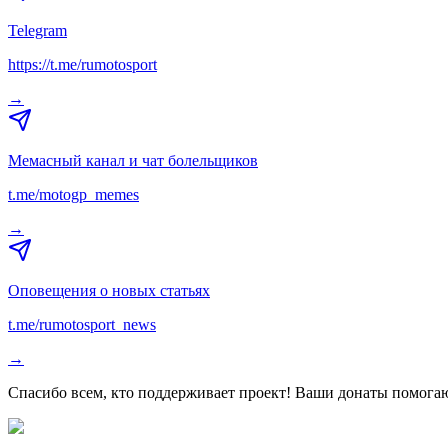
Telegram
https://t.me/rumotosport
→
Мемасный канал и чат болельщиков
t.me/motogp_memes
→
Оповещения о новых статьях
t.me/rumotosport_news
→
Спасибо всем, кто поддерживает проект! Ваши донаты помогаю