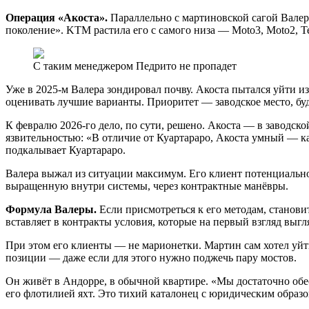
Операция «Акоста».
Параллельно с мартиновской сагой Валера
поколение». KTM растила его с самого низа — Moto3, Moto2, Te
С таким менеджером Педрито не пропадет
Уже в 2025-м Валера зондировал почву. Акоста пытался уйти и
оценивать лучшие варианты. Приоритет — заводское место, буд
К февралю 2026-го дело, по сути, решено. Акоста — в заводск
язвительностью: «В отличие от Куартараро, Акоста умный — к
подкалывает Куартараро.
Валера выжал из ситуации максимум. Его клиент потенциально 
выращенную внутри системы, через контрактные манёвры.
Формула Валеры.
Если присмотреться к его методам, становит
вставляет в контракты условия, которые на первый взгляд выгл
При этом его клиенты — не марионетки. Мартин сам хотел уйти 
позиции — даже если для этого нужно поджечь пару мостов.
Он живёт в Андорре, в обычной квартире. «Мы достаточно обе
его флотилией яхт. Это тихий каталонец с юридическим образ