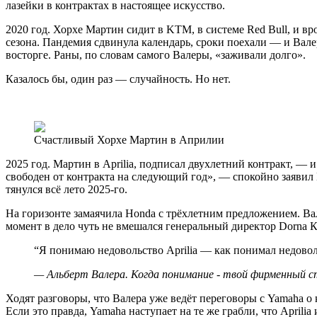
лазейки в контрактах в настоящее искусство.
2020 год. Хорхе Мартин сидит в KTM, в системе Red Bull, и в
сезона. Пандемия сдвинула календарь, сроки поехали — и Валер
восторге. Раны, по словам самого Валеры, «заживали долго».
Казалось бы, один раз — случайность. Но нет.
Счастливый Хорхе Мартин в Априлии
2025 год. Мартин в Aprilia, подписал двухлетний контракт, —
свободен от контракта на следующий год», — спокойно заявил Ва
тянулся всё лето 2025-го.
На горизонте замаячила Honda с трёхлетним предложением. Вале
момент в дело чуть не вмешался генеральный директор Dorna Ка
“
Я понимаю недовольство Aprilia — как понимал недово
—
Альберт Валера. Когда понимание - твой фирменный с
Ходят разговоры, что Валера уже ведёт переговоры с Yamaha о
Если это правда, Yamaha наступает на те же грабли, что Aprilia