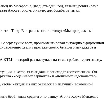
ец из Масаррона, двадцать один год, талант уровня «раз в
вал Акосте того, что нужно для борьбы за титул.
ать это. Тогда Валера изменил тактику: «Мы продолжаем
щий Валеру лучше всех, прокомментировал ситуацию с фирменной
одновременно хвалит протеже своего бывшего менеджера и
 KTM — второй раз наступает на те же грабли: теряет звезду,
итуации, в которых скандалы происходят «естественно». Он
з рукава - «оценивает варианты» и «понимает недовольство».
ак, чтобы каждый из них оказался в наилучшей возможной
нные берёт ниже среднего по рынку. Это не Хорхе Мендеш с