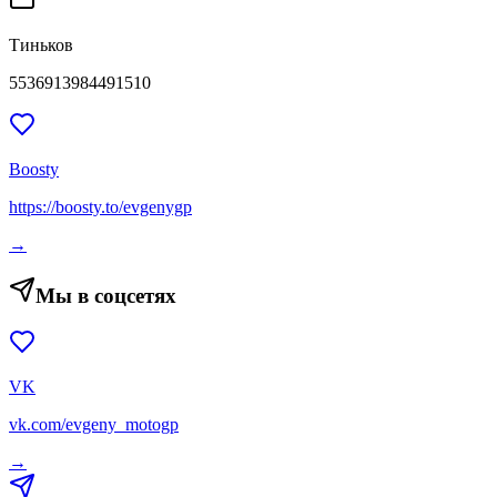
Тиньков
5536913984491510
Boosty
https://boosty.to/evgenygp
→
Мы в соцсетях
VK
vk.com/evgeny_motogp
→