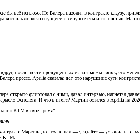
роде бы всё неплохо. Но Валера находит в контракте клаузу, п
а воспользовался ситуацией с хирургической точностью. Мартин 
 и вдруг, после шести пропущенных из-за травмы гонок, его мен
лера прессе. Aprilia сказала: нет, это нарушение сути контракта
ра открыто флиртовал с ними, давал интервью, нагнетал давлени
рмело Эспелета. И что в итоге? Мартин остался в Aprilia на 202
льство KTM в своё время
”
тиль
 контракте Мартина, включающем — угадайте — условие на случа
 и KTM.