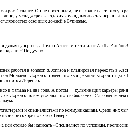
 мокром Сепанге. Он не носит шлем, не выходит на стартовую ре
на лице, у менеджеров заводских команд начинается нервный тик
регулярностью сезонных дождей в Бурираме.
одящая суперзвезда Педро Акоста и тест-пилот Aprilia Алейш Э
Совпадение? Не думаю
еловек работал в Johnson & Johnson и планировал переехать в 
 под Монмело. Лоренсо, только что выигравший второй титул в M
инал потом Лоренсо.
со в Yamaha на два года. А потом — кульминация карьеры раннег
. Сам Лоренсо потом уточнял, что это было «на 15% больше, чем 
ксимум.
бухгалтерами и специалистами по коммуникациям. Среди них бы
ая многое говорит о связях Валеры.
 на ней стоило бы написать «Специалист по условиям, прописа