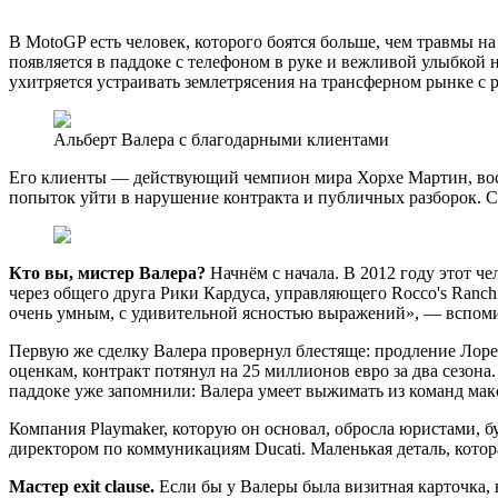
В MotoGP есть человек, которого боятся больше, чем травмы на
появляется в паддоке с телефоном в руке и вежливой улыбкой 
ухитряется устраивать землетрясения на трансферном рынке с 
Альберт Валера с благодарными клиентами
Его клиенты — действующий чемпион мира Хорхе Мартин, восх
попыток уйти в нарушение контракта и публичных разборок. 
Кто вы, мистер Валера?
Начнём с начала. В 2012 году этот ч
через общего друга Рики Кардуса, управляющего Rocco's Ranch
очень умным, с удивительной ясностью выражений», — вспом
Первую же сделку Валера провернул блестяще: продление Лорен
оценкам, контракт потянул на 25 миллионов евро за два сезона
паддоке уже запомнили: Валера умеет выжимать из команд ма
Компания Playmaker, которую он основал, обросла юристами, 
директором по коммуникациям Ducati. Маленькая деталь, котор
Мастер exit clause.
Если бы у Валеры была визитная карточка,