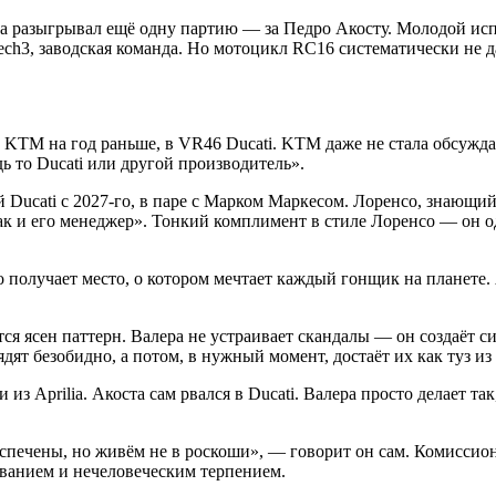
 разыгрывал ещё одну партию — за Педро Акосту. Молодой испан
ch3, заводская команда. Но мотоцикл RC16 систематически не да
з KTM на год раньше, в VR46 Ducati. KTM даже не стала обсужд
ь то Ducati или другой производитель».
ой Ducati с 2027-го, в паре с Марком Маркесом. Лоренсо, знаю
ак и его менеджер». Тонкий комплимент в стиле Лоренсо — он 
получает место, о котором мечтает каждый гонщик на планете. А
ся ясен паттерн. Валера не устраивает скандалы — он создаёт с
ядят безобидно, а потом, в нужный момент, достаёт их как туз и
из Aprilia. Акоста сам рвался в Ducati. Валера просто делает т
спечены, но живём не в роскоши», — говорит он сам. Комиссио
ованием и нечеловеческим терпением.