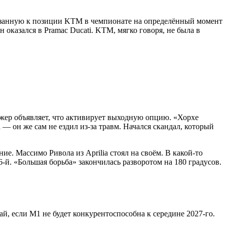
ривязанную к позиции KTM в чемпионате на определённый момент
оказался в Pramac Ducati. KTM, мягко говоря, не была в
еджер объявляет, что активирует выходную опцию. «Хорхе
 — он же сам не ездил из-за травм. Начался скандал, который
е. Массимо Ривола из Aprilia стоял на своём. В какой-то
6-й. «Большая борьба» закончилась разворотом на 180 градусов.
й, если M1 не будет конкурентоспособна к середине 2027-го.