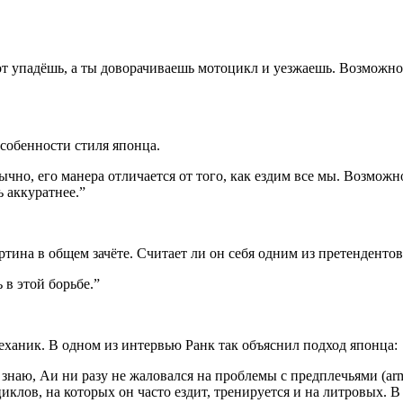
вот упадёшь, а ты доворачиваешь мотоцикл и уезжаешь. Возможно
собенности стиля японца.
чно, его манера отличается от того, как ездим все мы. Возможн
ь аккуратнее.
”
тина в общем зачёте. Считает ли он себя одним из претендентов
 в этой борьбе.
”
ханик. В одном из интервью Ранк так объяснил подход японца:
 знаю, Аи ни разу не жаловался на проблемы с предплечьями (arm
лов, на которых он часто ездит, тренируется и на литровых. В 