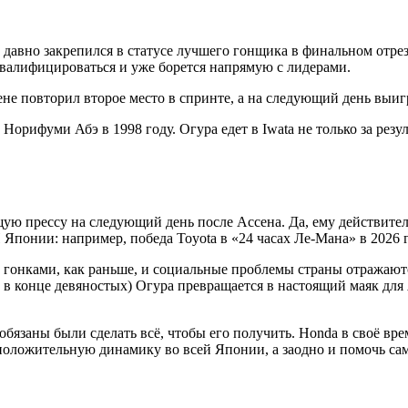
давно закрепился в статусе лучшего гонщика в финальном отрез
квалифицироваться и уже борется напрямую с лидерами.
не повторил второе место в спринте, а на следующий день выиг
орифуми Абэ в 1998 году. Огура едет в Iwata не только за резу
ую прессу на следующий день после Ассена. Да, ему действител
понии: например, победа Toyota в «24 часах Ле-Мана» в 2026 г
 гонками, как раньше, и социальные проблемы страны отражаютс
ло в конце девяностых) Огура превращается в настоящий маяк дл
 обязаны были сделать всё, чтобы его получить. Honda в своё в
положительную динамику во всей Японии, а заодно и помочь сам