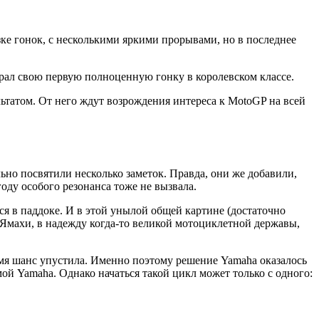
ке гонок, с несколькими яркими прорывами, но в последнее
рал свою первую полноценную гонку в королевском классе.
льтатом. От него ждут возрождения интереса к MotoGP на всей
ьно посвятили несколько заметок. Правда, они же добавили,
оду особого резонанса тоже не вызвала.
я в паддоке. И в этой унылой общей картине (достаточно
я Ямахи, в надежду когда-то великой мотоциклетной державы,
ремя шанс упустила. Именно поэтому решение Yamaha оказалось
ой Yamaha. Однако начаться такой цикл может только с одного: