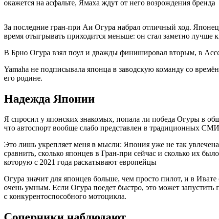
окажется на асфальте, Ямаха ждут от него возрождения бренда
За последние гран-при Аи Огура набрал отличный ход. Японец 
время отыгрывать приходится меньше: он стал заметно лучше 
В Брно Огура взял поул и дважды финишировал вторым, в Ассе
Yamaha не подписывала японца в заводскую команду со времён Н
его родине.
Надежда Японии
Я спросил у японских знакомых, попала ли победа Огуры в общ
что автоспорт вообще слабо представлен в традиционных СМИ Я
Это лишь укрепляет меня в мысли: Япония уже не так увлечена
сравнить, сколько японцев в Гран-при сейчас и сколько их бы
которую с 2021 года раскатывают европейцы
Огура значит для японцев больше, чем просто пилот, и в Ивате
очень умным. Если Огура поедет быстро, это может запустить 
с конкурентоспособного мотоцикла.
Соперники наблюдают