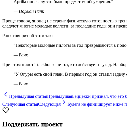
Aprilia поначалу это было предметом обсуждения.
”
—
Норман Ранк
Проще говоря, японец не строит физическую готовность в трен
следуют многие молодые коллеги: за последние годы они прев
Ранк говорит об этом так:
“
Некоторые молодые пилоты за год превращаются в под
—
Ранк
При этом пилот Trackhouse не тот, кто действует наугад. Наоб
“
У Огуры есть свой план. В первый год он ставил задачу 
—
Ранк
Предыдущая статья
Предыдущая
Беццекки признал, что это 
Следующая статья
Следующая
Булега не финиширует ниже п
Поддержать проект