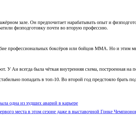
ажёрном зале. Он предпочитает нарабатывать опыт и физподгото
ратили физподготовку почти во вторую профессию.
обие профессиональных боксёров или бойцов MMA. Но и этим 
орот. У Аи всегда была чёткая внутренняя схема, построенная н
стабильно попадать в топ-10. Во второй год предстояло брать п
была одна из худших аварий в карьере
ервого места в этом сезоне даже в выставочной Гонке Чемпионо