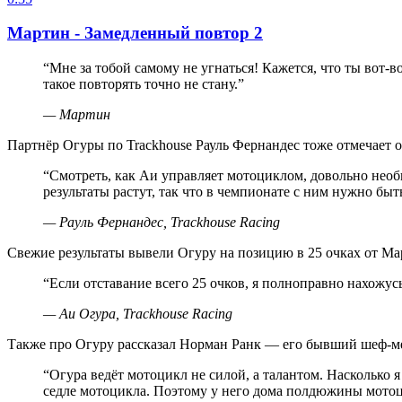
Мартин - Замедленный повтор 2
“
Мне за тобой самому не угнаться! Кажется, что ты вот-
такое повторять точно не стану.
”
—
Мартин
Партнёр Огуры по Trackhouse Рауль Фернандес тоже отмечает о
“
Смотреть, как Аи управляет мотоциклом, довольно необы
результаты растут, так что в чемпионате с ним нужно быт
—
Рауль Фернандес, Trackhouse Racing
Свежие результаты вывели Огуру на позицию в 25 очках от Мар
“
Если отставание всего 25 очков, я полноправно нахожусь
—
Аи Огура, Trackhouse Racing
Также про Огуру рассказал Норман Ранк — его бывший шеф-ме
“
Огура ведёт мотоцикл не силой, а талантом. Насколько я
седле мотоцикла. Поэтому у него дома полдюжины мотоцик