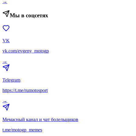
→
Мы в соцсетях
VK
vk.com/evgeny_motogp
→
Telegram
https://t.me/rumotosport
→
Мемасный канал и чат болельщиков
t.me/motogp_memes