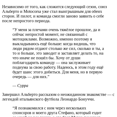
Независимо от того, как сложится следующий сезон, союз
Альберто и Motocorsa уже стал выигрышным для обеих
сторон. И пилот, и команда смогли заново заявить о себе
после непростого периода.
“
У меня за плечами очень тяжёлое прошлое, да и
сейчас непростой момент, не связанный с
мотоциклами. Возможно, именно поэтому я
выкладываюсь ещё больше: когда видишь, что
люди рядом отдают столько же сил, сколько и ты, а
то и больше, это заводит и заставляет делать то, на
что иначе не пошёл бы. Хочу от души
поблагодарить команду — она заслуживает
подиума за свою работу. Надеюсь, в этом году ещё
будет шанс этого добиться. Для меня, но в первую
очередь — для них.
”
—
Сурра
Завершил Альберто рассказом о неожиданном знакомстве — с
легендой итальянского футбола Леонардо Бонуччи.
“
Я познакомился с ним через нескольких
спонсоров и моего друга Стефано, который ездит