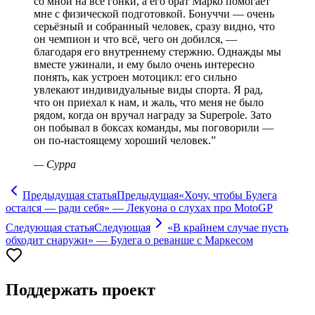
со мной на все гонки, а его брат Марко помогает
мне с физической подготовкой. Бонуччи — очень
серьёзный и собранный человек, сразу видно, что
он чемпион и что всё, чего он добился, —
благодаря его внутреннему стержню. Однажды мы
вместе ужинали, и ему было очень интересно
понять, как устроен мотоцикл: его сильно
увлекают индивидуальные виды спорта. Я рад,
что он приехал к нам, и жаль, что меня не было
рядом, когда он вручал награду за Superpole. Зато
он побывал в боксах команды, мы поговорили —
он по-настоящему хороший человек.
”
—
Сурра
Предыдущая статья
Предыдущая
«Хочу, чтобы Булега
остался — ради себя» — Лекуона о слухах про MotoGP
Следующая статья
Следующая
«В крайнем случае пусть
обходит снаружи» — Булега о реванше с Маркесом
Поддержать проект