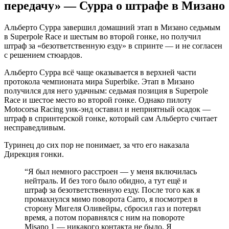
передачу» — Сурра о штрафе в Мизано
Альберто Сурра завершил домашний этап в Мизано седьмым
в Superpole Race и шестым во второй гонке, но получил
штраф за «безответственную езду» в спринте — и не согласен
с решением стюардов.
Альберто Сурра всё чаще оказывается в верхней части
протокола чемпионата мира Superbike. Этап в Мизано
получился для него удачным: седьмая позиция в Superpole
Race и шестое место во второй гонке. Однако пилоту
Motocorsa Racing уик-энд оставил и неприятный осадок —
штраф в спринтерской гонке, который сам Альберто считает
несправедливым.
Туринец до сих пор не понимает, за что его наказала
Дирекция гонки.
“
Я был немного расстроен — у меня включилась
нейтраль. И без того было обидно, а тут ещё и
штраф за безответственную езду. После того как я
промахнулся мимо поворота Carro, я посмотрел в
сторону Мигеля Оливейры, сбросил газ и потерял
время, а потом поравнялся с ним на повороте
Misano 1 — никакого контакта не было. Я