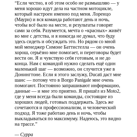
“
Если честно, я об этом особо не размышляю — у
меня хорошо идут дела на частном мотоцикле,
который настроен именно под меня. Лоренцо
(Маури) и вся команда работают день и ночь,
чтобы всё было на месте, и результаты говорят
сами за себя. Разумеется, мечта о «красных» живёт
во мне с детства, и я никогда не думал, что буду
здесь сидеть и обсуждать это. Но рядом со мной
мой менеджер Симоне Баттистелла — он очень
хорош, серьёзно мне помогает, и переговоры будет
вести он. Я и чувствую себя готовым, и не до
конца. Нам с командой нужно сделать ещё один
маленький шаг — возможно, он случится уже в
Донингтоне. Если я этого заслужу, Ducati даст мне
шанс — потому что в Borgo Panigale мне очень
помогают. Постоянно запрашивают информацию,
данные — и мне это приятно. Я пришёл из Moto2,
где у меня всегда были команды, состоящие из
хороших людей, готовых поддержать. Здесь же
сочетаются и профессионализм, и человеческий
подход. Я тоже работаю день и ночь, чтобы
выкладываться по максимуму. Надеюсь, это видно
на трассе.
”
—
Сурра