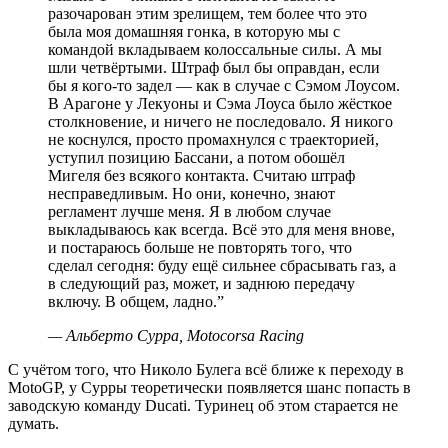
разочарован этим зрелищем, тем более что это
была моя домашняя гонка, в которую мы с
командой вкладываем колоссальные силы. А мы
шли четвёртыми. Штраф был бы оправдан, если
бы я кого-то задел — как в случае с Сэмом Лоусом.
В Арагоне у Лекуоны и Сэма Лоуса было жёсткое
столкновение, и ничего не последовало. Я никого
не коснулся, просто промахнулся с траекторией,
уступил позицию Бассани, а потом обошёл
Мигеля без всякого контакта. Считаю штраф
несправедливым. Но они, конечно, знают
регламент лучше меня. Я в любом случае
выкладываюсь как всегда. Всё это для меня внове,
и постараюсь больше не повторять того, что
сделал сегодня: буду ещё сильнее сбрасывать газ, а
в следующий раз, может, и заднюю передачу
включу. В общем, ладно.
”
—
Альберто Сурра, Motocorsa Racing
С учётом того, что Николо Булега всё ближе к переходу в
MotoGP, у Сурры теоретически появляется шанс попасть в
заводскую команду Ducati. Туринец об этом старается не
думать.