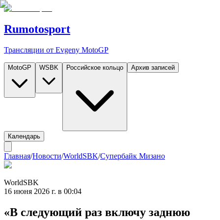
Rumotosport
Трансляции от Evgeny MotoGP
MotoGP
WSBK
Российское кольцо
Архив записей
Календарь
Главная
/
Новости
/
WorldSBK
/
Супербайк Мизано
WorldSBK
16 июня 2026 г. в 00:04
«В следующий раз включу заднюю