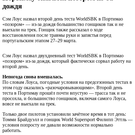
дождя
Сэм Лоус назвал второй день теста WorldSBK в Портимао
«позором» — из-за дождя большинство гонщиков так и не
выехали на трек. Гонщик также рассказал о ходе
восстановления после травмы руки и запястья перед
португальским этапом 27–29 марта.
Сэм Лоус назвал двухдневный тест WorldSBK в Портимао
«позором» из-за дождя, который фактически сорвал работу на
второй день.
Непогода снова вмешалась.
По словам Лоуса, погодные условия на предсезонных тестах в
этом году оказались «разочаровывающими». Второй день
теста в Портимау прошёл почти впустую — трасса так и не
просохла, и большинство гонщиков, включая самого Лоуса,
вовсе не выехали на трек.
Только двое пилотов установили зачётное время в тот день:
Томми Брайдуэлл и гонщик World Supersport Филипп Эттль —
условия попросту не давали возможности нормально
работать.