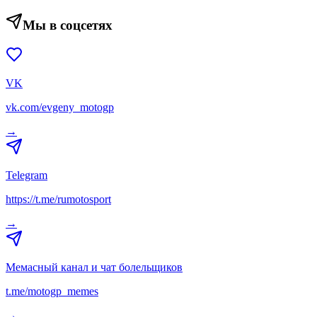
Мы в соцсетях
VK
vk.com/evgeny_motogp
→
Telegram
https://t.me/rumotosport
→
Мемасный канал и чат болельщиков
t.me/motogp_memes
→