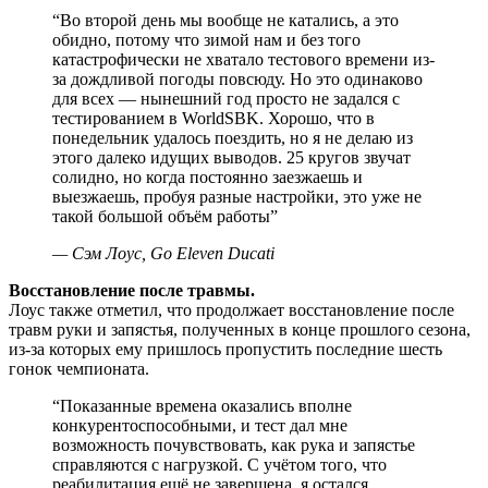
“
Во второй день мы вообще не катались, а это
обидно, потому что зимой нам и без того
катастрофически не хватало тестового времени из-
за дождливой погоды повсюду. Но это одинаково
для всех — нынешний год просто не задался с
тестированием в WorldSBK. Хорошо, что в
понедельник удалось поездить, но я не делаю из
этого далеко идущих выводов. 25 кругов звучат
солидно, но когда постоянно заезжаешь и
выезжаешь, пробуя разные настройки, это уже не
такой большой объём работы
”
—
Сэм Лоус, Go Eleven Ducati
Восстановление после травмы.
Лоус также отметил, что продолжает восстановление после
травм руки и запястья, полученных в конце прошлого сезона,
из-за которых ему пришлось пропустить последние шесть
гонок чемпионата.
“
Показанные времена оказались вполне
конкурентоспособными, и тест дал мне
возможность почувствовать, как рука и запястье
справляются с нагрузкой. С учётом того, что
реабилитация ещё не завершена, я остался