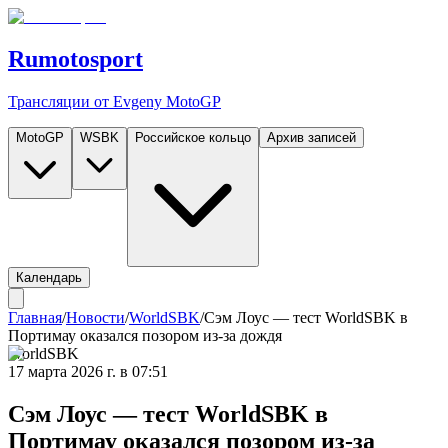
Rumotosport
Трансляции от Evgeny MotoGP
MotoGP
WSBK
Российское кольцо
Архив записей
Календарь
Главная
/
Новости
/
WorldSBK
/
Сэм Лоус — тест WorldSBK в
Портимау оказался позором из-за дождя
WorldSBK
17 марта 2026 г. в 07:51
Сэм Лоус — тест WorldSBK в
Портимау оказался позором из-за