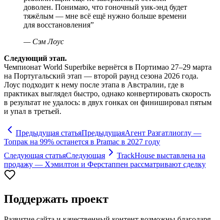
доволен. Понимаю, что гоночный уик-энд будет
тяжёлым — мне всё ещё нужно больше времени
для восстановления
”
—
Сэм Лоус
Следующий этап.
Чемпионат World Superbike вернётся в Портимао 27–29 марта
на Португальский этап — второй раунд сезона 2026 года.
Лоус подходит к нему после этапа в Австралии, где в
практиках выглядел быстро, однако конвертировать скорость
в результат не удалось: в двух гонках он финишировал пятым
и упал в третьей.
Предыдущая статья
Предыдущая
Агент Разгатлиоглу —
Топрак на 99% останется в Pramac в 2027 году
Следующая статья
Следующая
TrackHouse выставлена на
продажу — Хэмилтон и Ферстаппен рассматривают сделку
Поддержать проект
Развитие сайта и качественный контент возможны благодаря