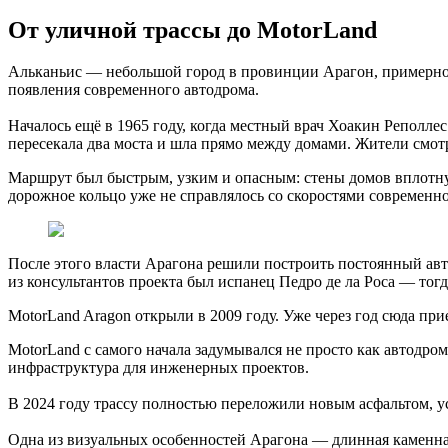
От уличной трассы до MotorLand
Альканьис — небольшой город в провинции Арагон, примерно в 
появления современного автодрома.
Началось ещё в 1965 году, когда местный врач Хоакин Реполле
пересекала два моста и шла прямо между домами. Жители смотре
Маршрут был быстрым, узким и опасным: стены домов вплотную 
дорожное кольцо уже не справлялось со скоростями современно
После этого власти Арагона решили построить постоянный авт
из консультантов проекта был испанец Педро де ла Роса — тогда
MotorLand Aragon открыли в 2009 году. Уже через год сюда при
MotorLand с самого начала задумывался не просто как автодро
инфраструктура для инженерных проектов.
В 2024 году трассу полностью переложили новым асфальтом, у
Одна из визуальных особенностей Арагона — длинная каменная 