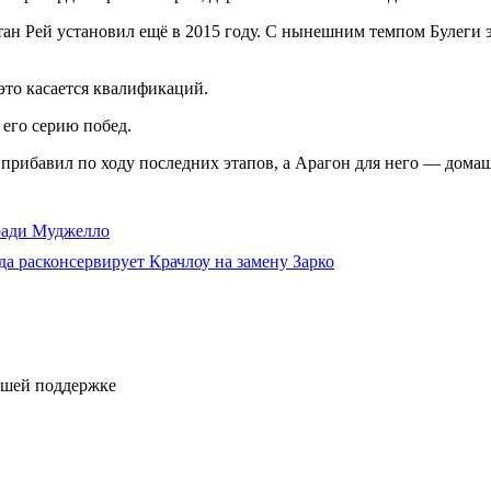
ан Рей установил ещё в 2015 году. С нынешним темпом Булеги эт
это касается квалификаций.
 его серию побед.
 прибавил по ходу последних этапов, а Арагон для него — домаш
ради Муджелло
а расконсервирует Крачлоу на замену Зарко
ашей поддержке