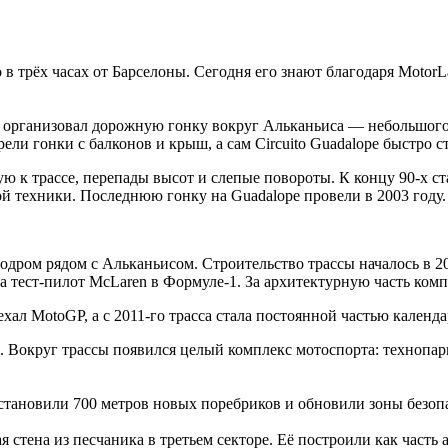
трёх часах от Барселоны. Сегодня его знают благодаря MotorLan
с организовал дорожную гонку вокруг Альканьиса — небольшого 
ли гонки с балконов и крыш, а сам Circuito Guadalope быстро с
к трассе, перепады высот и слепые повороты. К концу 90-х стал
й техники. Последнюю гонку на Guadalope провели в 2003 году.
одром рядом с Альканьисом. Строительство трассы началось в 2
 тест-пилот McLaren в Формуле-1. За архитектурную часть компле
ехал MotoGP, а с 2011-го трасса стала постоянной частью календ
м. Вокруг трассы появился целый комплекс мотоспорта: технопар
становили 700 метров новых поребриков и обновили зоны безоп
стена из песчаника в третьем секторе. Её построили как часть 