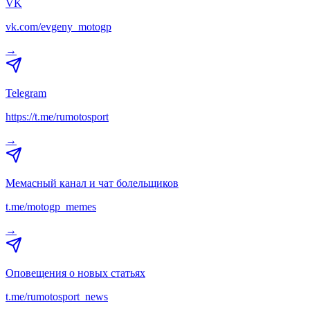
VK
vk.com/evgeny_motogp
→
Telegram
https://t.me/rumotosport
→
Мемасный канал и чат болельщиков
t.me/motogp_memes
→
Оповещения о новых статьях
t.me/rumotosport_news