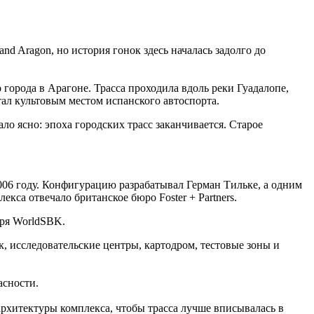
d Aragon, но история гонок здесь началась задолго до
города в Арагоне. Трасса проходила вдоль реки Гуадалопе,
тал культовым местом испанского автоспорта.
о ясно: эпоха городских трасс заканчивается. Старое
006 году. Конфигурацию разрабатывал Герман Тильке, а одним
кса отвечало британское бюро Foster + Partners.
аря WorldSBK.
к, исследовательские центры, картодром, тестовые зоны и
асности.
архитектуры комплекса, чтобы трасса лучше вписывалась в