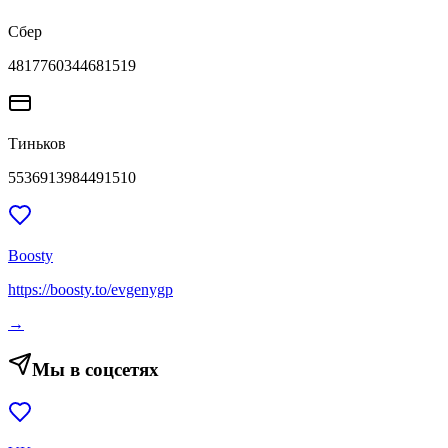
Сбер
4817760344681519
Тиньков
5536913984491510
Boosty
https://boosty.to/evgenygp
→
Мы в соцсетях