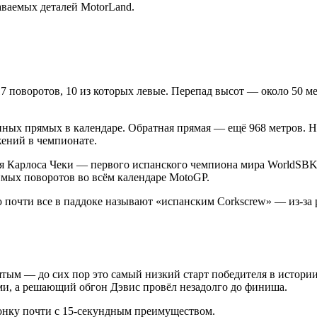
аваемых деталей MotorLand.
 поворотов, 10 из которых левые. Перепад высот — около 50 ме
нных прямых в календаре. Обратная прямая — ещё 968 метров. На
жений в чемпионате.
я Карлоса Чеки — первого испанского чемпиона мира WorldSBK.
бимых поворотов во всём календаре MotoGP.
ую почти все в паддоке называют «испанским Corkscrew» — из-з
сятым — до сих пор это самый низкий старт победителя в истори
ями, а решающий обгон Дэвис провёл незадолго до финиша.
гонку почти с 15-секундным преимуществом.