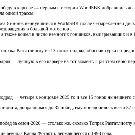
обеду в карьере — первым в истории WorldSBK добравшись до э
я одной трассы.
реа Янноне, вернувшийся в WorldSBK после четырёхлетней дис
 возвращения в большой мотоспорт.
 а также вошёл в число немногих гонщиков, выигрывавших и в 
прака Разгатлиоглу из 13 гонок подряд, обогнав турка в предпо
одряд — лучшую в его карьере на тот момент. При этом свою пер
 подряд — четыре в концовке 2025-го и все 15 гонок нынешнего
ионата, добравшимся до 35 побед: ему понадобилось всего 87 г
 побед за сезон-2026 — столько же, сколько Топрак Разгатлиоглу 
ие рекорда Карла Фогарти, державшегося с 1993 года.