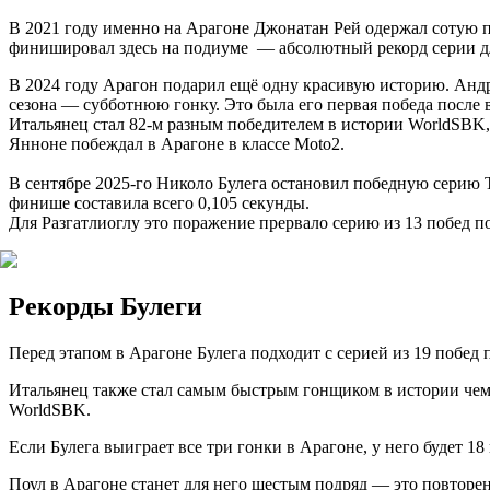
В 2021 году именно на Арагоне Джонатан Рей одержал сотую п
финишировал здесь на подиуме — абсолютный рекорд серии дл
В 2024 году Арагон подарил ещё одну красивую историю. Анд
сезона — субботнюю гонку. Это была его первая победа после
Итальянец стал 82-м разным победителем в истории WorldSBK,
Янноне побеждал в Арагоне в классе Moto2.
В сентябре 2025-го Николо Булега остановил победную серию То
финише составила всего 0,105 секунды.
Для Разгатлиоглу это поражение прервало серию из 13 побед п
Рекорды Булеги
Перед этапом в Арагоне Булега подходит с серией из 19 побед
Итальянец также стал самым быстрым гонщиком в истории чемп
WorldSBK.
Если Булега выиграет все три гонки в Арагоне, у него будет 18
Поул в Арагоне станет для него шестым подряд — это повторен