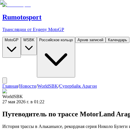
Rumotosport
Трансляции от Evgeny MotoGP
MotoGP
WSBK
Российское кольцо
Архив записей
Календарь
Главная
/
Новости
/
WorldSBK
/
Супербайк Арагон
WorldSBK
27 мая 2026 г. в 01:22
Путеводитель по трассе MotorLand Ara
История трассы в Альканьисе, рекордная серия Николо Булеги 