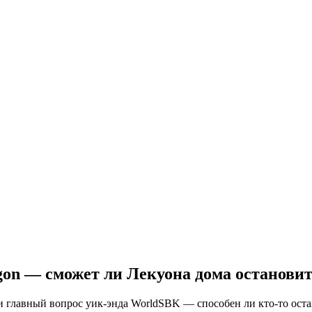
gon — сможет ли Лекуона дома остановит
и главный вопрос уик-энда WorldSBK — способен ли кто-то остан