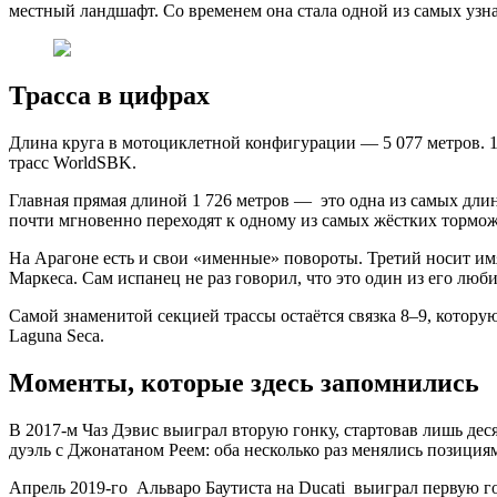
местный ландшафт. Со временем она стала одной из самых узн
Трасса в цифрах
Длина круга в мотоциклетной конфигурации — 5 077 метров. 17
трасс WorldSBK.
Главная прямая длиной 1 726 метров — это одна из самых дли
почти мгновенно переходят к одному из самых жёстких тормо
На Арагоне есть и свои «именные» повороты. Третий носит им
Маркеса. Сам испанец не раз говорил, что это один из его лю
Самой знаменитой секцией трассы остаётся связка 8–9, котор
Laguna Seca.
Моменты, которые здесь запомнились
В 2017-м Чаз Дэвис выиграл вторую гонку, стартовав лишь де
дуэль с Джонатаном Реем: оба несколько раз менялись позици
Апрель 2019-го Альваро Баутиста на Ducati выиграл первую 