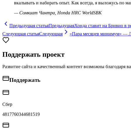
вкалывать и набирать опыт. Как всегда, я выложусь по м
—
Сомкиат Чантра, Honda HRC WorldSBK
Предыдущая статья
Предыдущая
Хонда ставит на Бривио в 
Следующая статья
Следующая
«Пара месяцев минимум» — Лу
Поддержать проект
Развитие сайта и качественный контент возможны благодаря в
Поддержать
Сбер
4817760344681519