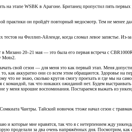
 на этапе WSBK в Арагоне. Британец пропустил пять первых ра
ной практики он пройдёт повторный медосмотр. Тем не менее да
 тестов на Филлип-Айленде, когда сломал левое запястье. Из-за
 в Мизано 20–21 мая — это была его первая встреча с CBR1000R
у Moto2.
начать свой сезон — для меня это как первый этап. Меня допусти
 то, как аккуратно они со всем этим обращаются. Здоровье на пе
у что не знаю, сколько кругов смогу проехать и где мы на сам
 с командой, так что никаких ожиданий нет. Будем выстраивать т
гоне у меня хорошие воспоминания. Постараемся выжать из уике
омкиата Чантры. Тайский новичок ттоже начал сезон с травмами
аю и которые мне нравятся, так что я с нетерпением жду уикенд
оторую проделали за два очень напряжённых дня. Посмотрим, как