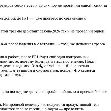
ундов сезона-2026 и до сих пор не провёл ни одной гонки за
же допуск до FP1 — уже прогресс по сравнению с
 этой травмы дебютант сезона-2026 так и не провёл ни одной
R-R после падения в Австралии. К тому же испанская трасса
ли к работе, после FP1 будет ещё один контрольный
рвом месте, поэтому будем двигаться постепенно. Пока я
ом деле находимся. Это будет мой первый полностью
емп шаг за шагом и смотреть, как пойдёт. Что касается
нда максимум.
”
, но последние два этапа провёл стабильно и проехал больше
а. На прошлой неделе у нас получился продуктивный тест
 сложатся первые сессии, но задача — продолжать