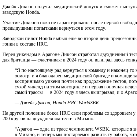
Джейк Диксон получил медицинский допуск и сможет выступить
заводскую Honda.
Участие Диксона пока не гарантировано: после первой свобод
предыдущими попытками вернуться в этом году.
Заводской пилот Honda выбыл ещё во второй день предсезонных
гонки в составе HRC.
Перед уикендом в Арагоне Диксон отработал двухдневный тест
для британца — счастливая: в 2024 году он выиграл здесь гонк
“
Я по-настоящему рад вернуться в команду и наконец-то 
осмотр, и я благодарен медицинской бригаде и команде за
воспринимаю уикенд почти как продолжение тестов, потом
сухой уикенд на этом мотоцикле и первая гоночная неделя
самой трассы — в 2024 году я здесь выигрывал, и о Ара
—
Джейк Диксон, Honda HRC WorldSBK
На другой половине бокса HRC свои проблемы со здоровьем у С
200 кругов на двухдневном тесте в Мизано.
“
Арагон — одна из трасс чемпионата WSBK, которые я зн
в Мизано, и теперь мы постараемся развить ту работу, к