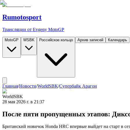
Rumotosport
Трансляции от Evgeny MotoGP
MotoGP
WSBK
Российское кольцо
Архив записей
Календарь
Главная
/
Новости
/
WorldSBK
/
Супербайк Арагон
WorldSBK
28 мая 2026 г. в 21:37
После пяти пропущенных этапов: Диксо
Британский новичок Honda HRC впервые выйдет на старт в сез