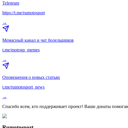
Telegram
https://t.me/rumotosport
→
Мемасный канал и чат болельщиков
t.me/motogp_memes
→
Оповещения о новых статьях
t.me/rumotosport_news
→
Спасибо всем, кто поддерживает проект! Ваши донаты помогаю
Rumotosport