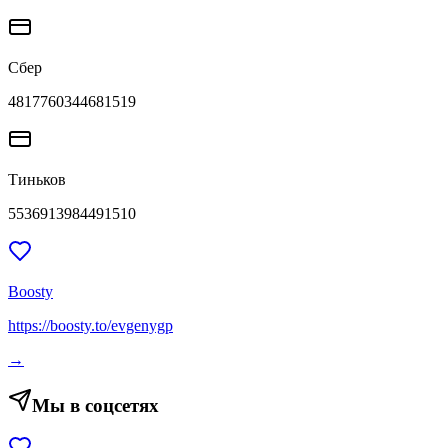
Сбер
4817760344681519
Тиньков
5536913984491510
Boosty
https://boosty.to/evgenygp
→
Мы в соцсетях