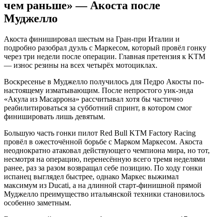
чем раньше» — Акоста после
Муджелло
Акоста финишировал шестым на Гран-при Италии и
подробно разобрал дуэль с Маркесом, который провёл гонку
через три недели после операции. Главная претензия к KTM
— износ резины на всех четырёх мотоциклах.
Воскресенье в Муджелло получилось для Педро Акосты по-
настоящему изматывающим. После непростого уик-энда
«Акула из Масаррона» рассчитывал хотя бы частично
реабилитироваться за субботний спринт, в котором смог
финишировать лишь девятым.
Большую часть гонки пилот Red Bull KTM Factory Racing
провёл в ожесточённой борьбе с Марком Маркесом. Акоста
неоднократно атаковал действующего чемпиона мира, но тот,
несмотря на операцию, перенесённую всего тремя неделями
ранее, раз за разом возвращал себе позицию. По ходу гонки
испанец выглядел быстрее, однако Маркес выжимал
максимум из Ducati, а на длинной старт-финишной прямой
Муджелло преимущество итальянской техники становилось
особенно заметным.