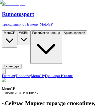
Rumotosport
Трансляции от Evgeny MotoGP
MotoGP
WSBK
Российское кольцо
Архив записей
Календарь
Главная
/
Новости
/
MotoGP
/
Гран-при Италии
MotoGP
1 июня 2026 г. в 00:25
«Сейчас Маркес гораздо спокойнее,