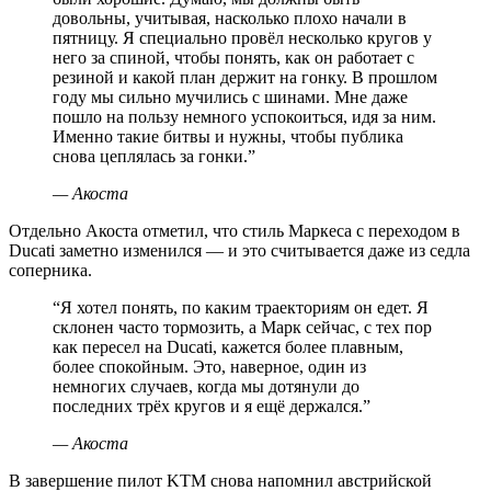
довольны, учитывая, насколько плохо начали в
пятницу. Я специально провёл несколько кругов у
него за спиной, чтобы понять, как он работает с
резиной и какой план держит на гонку. В прошлом
году мы сильно мучились с шинами. Мне даже
пошло на пользу немного успокоиться, идя за ним.
Именно такие битвы и нужны, чтобы публика
снова цеплялась за гонки.
”
—
Акоста
Отдельно Акоста отметил, что стиль Маркеса с переходом в
Ducati заметно изменился — и это считывается даже из седла
соперника.
“
Я хотел понять, по каким траекториям он едет. Я
склонен часто тормозить, а Марк сейчас, с тех пор
как пересел на Ducati, кажется более плавным,
более спокойным. Это, наверное, один из
немногих случаев, когда мы дотянули до
последних трёх кругов и я ещё держался.
”
—
Акоста
В завершение пилот KTM снова напомнил австрийской