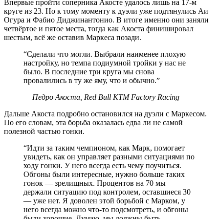
Впервые пройти соперника Акосте удалось лишь на 17-м
круге из 23. Но к тому моменту к дуэли уже подтянулись Аи
Огура и Фабио Диджинантонио. В итоге именно они заняли
четвёртое и пятое места, тогда как Акоста финишировал
шестым, всё же оставив Маркеса позади.
“
Сделали что могли. Выбрали наименее плохую
настройку, но темпа подиумной тройки у нас не
было. В последние три круга мы снова
провалились в ту же яму, что и обычно.
”
—
Педро Акоста, Red Bull KTM Factory Racing
Дальше Акоста подробно остановился на дуэли с Маркесом.
По его словам, эта борьба оказалась едва ли не самой
полезной частью гонки.
“
Идти за таким чемпионом, как Марк, помогает
увидеть, как он управляет разными ситуациями по
ходу гонки. У него всегда есть чему поучиться.
Обгоны были интересные, нужно больше таких
гонок — зрелищных. Процентов на 70 мы
держали ситуацию под контролем, оставшиеся 30
— уже нет. Я доволен этой борьбой с Марком, у
него всегда можно что-то подсмотреть, и обгоны
были хорошие. Думаю, мы должны быть