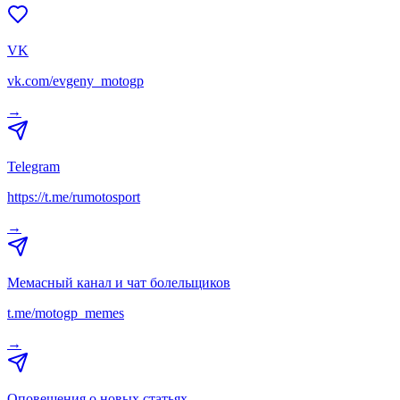
VK
vk.com/evgeny_motogp
→
Telegram
https://t.me/rumotosport
→
Мемасный канал и чат болельщиков
t.me/motogp_memes
→
Оповещения о новых статьях