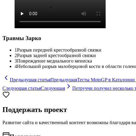
Травмы Зарко
1
Разрыв передней крестообразной связки
2
Разрыв задней крестообразной связки
3
Повреждение медиального мениска
4
Небольшой разрыв малоберцовой кости в области голен
Предыдущая статья
Предыдущая
Тесты MotoGP в Каталонии 2
Следующая статья
Следующая
Петруччи получил несколько 
Поддержать проект
Развитие сайта и качественный контент возможны благодаря в