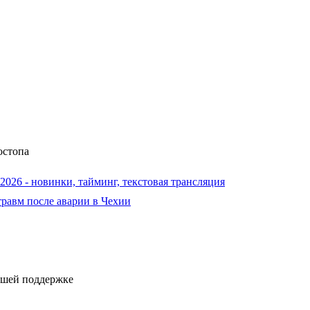
остопа
026 - новинки, тайминг, текстовая трансляция
травм после аварии в Чехии
ашей поддержке