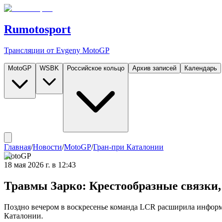
Rumotosport
Трансляции от Evgeny MotoGP
MotoGP
WSBK
Российское кольцо
Архив записей
Календарь
Главная
/
Новости
/
MotoGP
/
Гран-при Каталонии
MotoGP
18 мая 2026 г. в 12:43
Травмы Зарко: Крестообразные связки,
Поздно вечером в воскресенье команда LCR расширила информ
Каталонии.