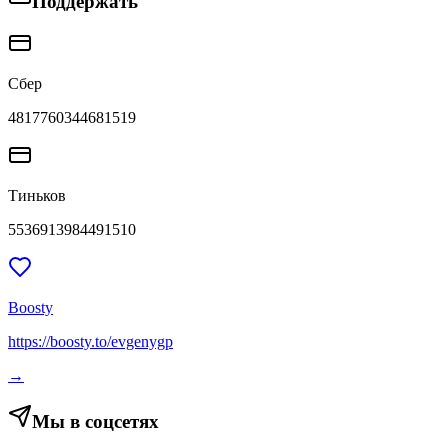
Поддержать
Сбер
4817760344681519
Тиньков
5536913984491510
Boosty
https://boosty.to/evgenygp
→
Мы в соцсетях