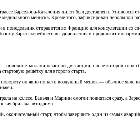
трассе Барселона-Каталония пилот был доставлен в Университет
е медиального мениска. Кроме того, зафиксирован небольшой ра
 и в понедельник отправится во Францию для консультации со с
Жоанну Зарко скорейшего выздоровления и продолжит информиро
 — половине запланированной дистанции, после которой гонка б
 стартовую решётку для второго старта.
у повороту он явно попал в воздушный мешок — обычное явление
ньяей.
ряла на колесе. Баньяя и Марини смогли подняться сразу, а Зарк
нская бригада автодрома.
тий, окончательный старт, чтобы завершить один из самых аварий