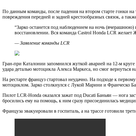
По данным команды, после падения на втором старте гонки на 
повреждения передней и задней крестообразных связок, а такж
“
Зарко останется под наблюдением на ночь (вчерашнюю)
восстановлении. Вся команда Castrol Honda LCR желает 
—
Заявление команды LCR
Гран-при Каталонии запомнился жуткой аварией на 12-м круге
удара деталью мотоцикла Алекса Маркеса, но смог вернуться на
На рестарте француз стартовал неудачно. На подходе к первом
мотоциклом. Зарко столкнулся с Лукой Марини и Франческо Ба
Пилот LCR-Honda оказался зажат под Ducati Баньяи — нога заст
бросились ему на помощь, к ним сразу присоединилась медици
Француза эвакуировали в госпиталь, а на трассе готовили тре