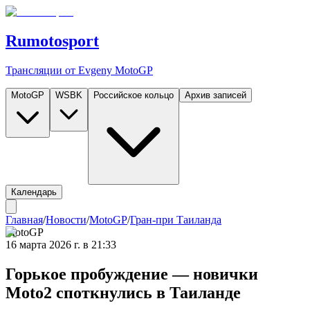
Rumotosport
Трансляции от Evgeny MotoGP
MotoGP
WSBK
Российское кольцо
Архив записей
Календарь
Главная
/
Новости
/
MotoGP
/
Гран-при Таиланда
MotoGP
16 марта 2026 г. в 21:33
Горькое пробуждение — новички
Moto2 споткнулись в Таиланде