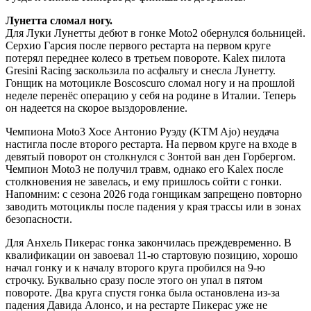
Лунетта сломал ногу.
Для Луки Лунетты дебют в гонке Moto2 обернулся больницей.
Серхио Гарсия после первого рестарта на первом круге
потерял переднее колесо в третьем повороте. Kalex пилота
Gresini Racing заскользила по асфальту и снесла Лунетту.
Гонщик на мотоцикле Boscoscuro сломал ногу и на прошлой
неделе перенёс операцию у себя на родине в Италии. Теперь
он надеется на скорое выздоровление.
Чемпиона Moto3 Хосе Антонио Руэду (KTM Ajo) неудача
настигла после второго рестарта. На первом круге на входе в
девятый поворот он столкнулся с Зонтой ван ден Горбергом.
Чемпион Moto3 не получил травм, однако его Kalex после
столкновения не завелась, и ему пришлось сойти с гонки.
Напомним: с сезона 2026 года гонщикам запрещено повторно
заводить мотоциклы после падения у края трассы или в зонах
безопасности.
Для Анхель Пикерас гонка закончилась преждевременно. В
квалификации он завоевал 11-ю стартовую позицию, хорошо
начал гонку и к началу второго круга пробился на 9-ю
строчку. Буквально сразу после этого он упал в пятом
повороте. Два круга спустя гонка была остановлена из-за
падения Давида Алонсо, и на рестарте Пикерас уже не