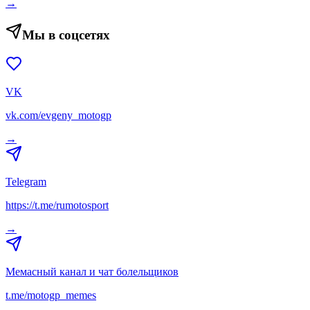
→
Мы в соцсетях
VK
vk.com/evgeny_motogp
→
Telegram
https://t.me/rumotosport
→
Мемасный канал и чат болельщиков
t.me/motogp_memes