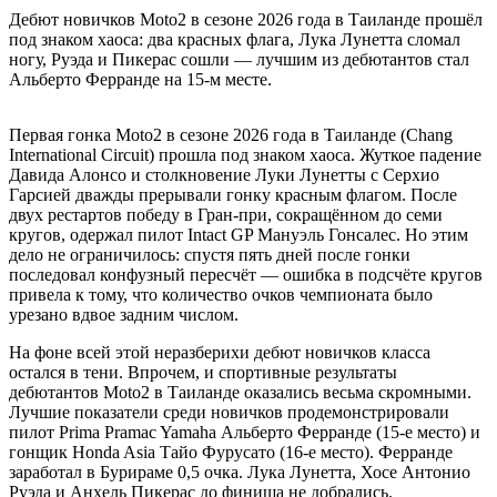
Дебют новичков Moto2 в сезоне 2026 года в Таиланде прошёл
под знаком хаоса: два красных флага, Лука Лунетта сломал
ногу, Руэда и Пикерас сошли — лучшим из дебютантов стал
Альберто Ферранде на 15-м месте.
Первая гонка Moto2 в сезоне 2026 года в Таиланде (Chang
International Circuit) прошла под знаком хаоса. Жуткое падение
Давида Алонсо и столкновение Луки Лунетты с Серхио
Гарсией дважды прерывали гонку красным флагом. После
двух рестартов победу в Гран-при, сокращённом до семи
кругов, одержал пилот Intact GP Мануэль Гонсалес. Но этим
дело не ограничилось: спустя пять дней после гонки
последовал конфузный пересчёт — ошибка в подсчёте кругов
привела к тому, что количество очков чемпионата было
урезано вдвое задним числом.
На фоне всей этой неразберихи дебют новичков класса
остался в тени. Впрочем, и спортивные результаты
дебютантов Moto2 в Таиланде оказались весьма скромными.
Лучшие показатели среди новичков продемонстрировали
пилот Prima Pramac Yamaha Альберто Ферранде (15-е место) и
гонщик Honda Asia Тайо Фурусато (16-е место). Ферранде
заработал в Бурираме 0,5 очка. Лука Лунетта, Хосе Антонио
Руэда и Анхель Пикерас до финиша не добрались.