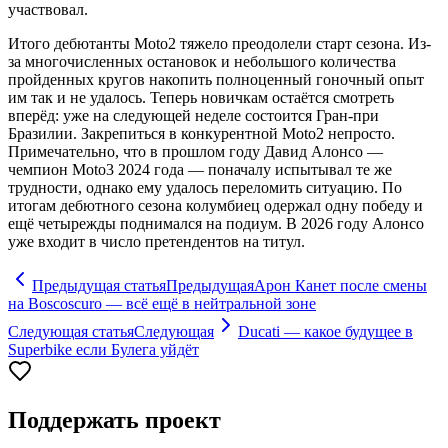
участвовал.
Итого дебютанты Moto2 тяжело преодолели старт сезона. Из-
за многочисленных остановок и небольшого количества
пройденных кругов накопить полноценный гоночный опыт
им так и не удалось. Теперь новичкам остаётся смотреть
вперёд: уже на следующей неделе состоится Гран-при
Бразилии. Закрепиться в конкурентной Moto2 непросто.
Примечательно, что в прошлом году Давид Алонсо —
чемпион Moto3 2024 года — поначалу испытывал те же
трудности, однако ему удалось переломить ситуацию. По
итогам дебютного сезона колумбиец одержал одну победу и
ещё четырежды поднимался на подиум. В 2026 году Алонсо
уже входит в число претендентов на титул.
Предыдущая статья
Предыдущая
Арон Канет после смены
на Boscoscuro — всё ещё в нейтральной зоне
Следующая статья
Следующая
Ducati — какое будущее в
Superbike если Булега уйдёт
Поддержать проект