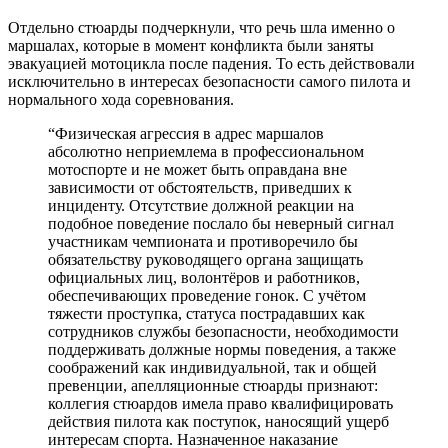
Отдельно стюарды подчеркнули, что речь шла именно о
маршалах, которые в момент конфликта были заняты
эвакуацией мотоцикла после падения. То есть действовали
исключительно в интересах безопасности самого пилота и
нормального хода соревнования.
“
Физическая агрессия в адрес маршалов
абсолютно неприемлема в профессиональном
мотоспорте и не может быть оправдана вне
зависимости от обстоятельств, приведших к
инциденту. Отсутствие должной реакции на
подобное поведение послало бы неверный сигнал
участникам чемпионата и противоречило бы
обязательству руководящего органа защищать
официальных лиц, волонтёров и работников,
обеспечивающих проведение гонок. С учётом
тяжести проступка, статуса пострадавших как
сотрудников службы безопасности, необходимости
поддерживать должные нормы поведения, а также
соображений как индивидуальной, так и общей
превенции, апелляционные стюарды признают:
коллегия стюардов имела право квалифицировать
действия пилота как поступок, наносящий ущерб
интересам спорта. Назначенное наказание