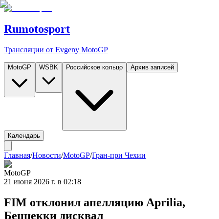
Rumotosport
Трансляции от Evgeny MotoGP
MotoGP
WSBK
Российское кольцо
Архив записей
Календарь
Главная
/
Новости
/
MotoGP
/
Гран-при Чехии
MotoGP
21 июня 2026 г. в 02:18
FIM отклонил апелляцию Aprilia,
Беццекки дисквал