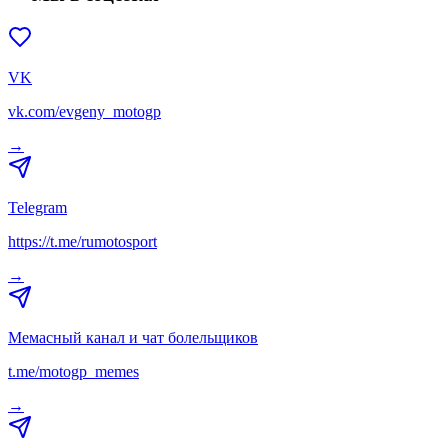
VK
vk.com/evgeny_motogp
→
Telegram
https://t.me/rumotosport
→
Мемасный канал и чат болельщиков
t.me/motogp_memes
→