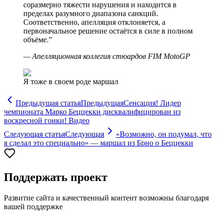
соразмерно тяжести нарушения и находится в
пределах разумного диапазона санкций.
Соответственно, апелляция отклоняется, а
первоначальное решение остаётся в силе в полном
объёме.
”
—
Апелляционная коллегия стюардов FIM MotoGP
Я тоже в своем роде маршал
Предыдущая статья
Предыдущая
Сенсация! Лидер
чемпионата Марко Беццекки дисквалифицирован из
воскресной гонки! Видео
Следующая статья
Следующая
«Возможно, он подумал, что
я сделал это специально» — маршал из Брно о Беццекки
Поддержать проект
Развитие сайта и качественный контент возможны благодаря
вашей поддержке