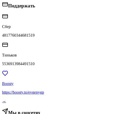
Поддержать
Сбер
4817760344681519
Тиньков
5536913984491510
Boosty
https://boosty.to/evgenygp
→
Мы в соцсетях