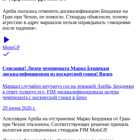
Aprilia пыталась отменить дисквалификацию Беццекки на
Гран-при Чехии, не помогло. Стюарды объяснили, почему
агрессию в адрес маршалов нельзя оправдывать «эмоциями
после падения».
MotoGP
Сенсация! Лидер чемпионата Марко Беццекки
дисквалифицирован из воскресной гонки! Видео
Маршал случайно крутанул газ на лежащей Aprilia, Беццекки
в ответ толкнул его, FIM дисквалифицировала лидера
чемпионата с воскресной гонки в Брно
20 июня 2026 г.
Апелляция Aprilia на отстранение Марко Беццекки от Гран-
при Чехии отклонена. Соответствующее решение приняла
коллегия апелляционных стюардов FIM MotoGP.