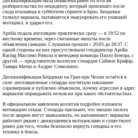
Дисквалификация была объявлена ранее по итогам
разбирательства по инциденту, который произошёл после
схода итальянца в субботнем спринте в Брно. Беццекки
толкнул маршала, пытавшегося эвакуировать его упавший
мотоцикл, и ударил его.
Apriliа подала апелляцию практически сразу — в 19:52 по
местному времени, через считанные минуты после
объявления санкции. Слушания прошли с 20:05 до 20:37. С
одной стороны на них присутствовали гендиректор Aprilia
Racing Массимо Ривола и менеджер команды Паоло Бонора, с
другой — представители коллегии стюардов Саймон Крафар,
Тамара Матко и Андрес Сомолинос.
Дисквалификация Беццекки на Гран-при Чехии остаётся в
силе: апелляционные стюарды посчитали наказание
соразмерным и публично объяснили, почему агрессию в адрес
маршалов оправдывать нельзя ни при каких обстоятельствах.
В официальном заявлении коллегия подробно изложила
мотивацию отказа. Стюарды признают, что эмоции пилота
после аварии могут зашкаливать, но напоминают: маршалы
работают рядом с движущимися мотоциклами и существуют
ровно для того, чтобы безопасно вернуть гонщика и его
технику в боксы.