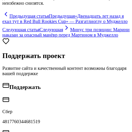
неизбежно снизятся.
Предыдущая статья
Предыдущая
«Двенадцать лет назад я
ехал тут в Red Bull Rookies Cup» — Разгатлиоглу о Муджелло
Следующая статья
Следующая
Минус три позиции: Марини
наказан за опасный манёвр перед Мартином в Муджелло
Поддержать проект
Развитие сайта и качественный контент возможны благодаря
вашей поддержке
Поддержать
Сбер
4817760344681519