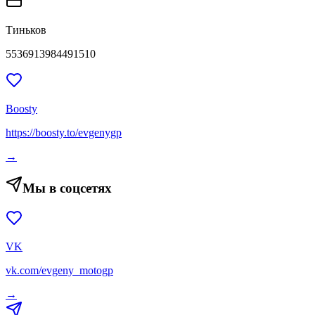
Тиньков
5536913984491510
Boosty
https://boosty.to/evgenygp
→
Мы в соцсетях
VK
vk.com/evgeny_motogp
→