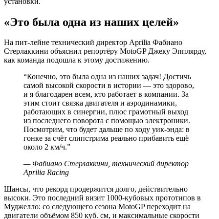
установки.
«Это была одна из наших целей»
На пит-лейне технический директор Aprilia Фабиано
Стерлаккини объяснил репортёру MotoGP Джеку Эпплярду,
как команда подошла к этому достижению.
“
Конечно, это была одна из наших задач! Достичь
самой высокой скорости в истории — это здорово,
и я благодарен всем, кто работает в компании. За
этим стоит связка двигателя и аэродинамики,
работающих в синергии, плюс грамотный выход
из последнего поворота с помощью электроники.
Посмотрим, что будет дальше по ходу уик-энда: в
гонке за счёт слипстрима реально прибавить ещё
около 2 км/ч.
”
—
Фабиано Стерлаккини, технический директор
Aprilia Racing
Шансы, что рекорд продержится долго, действительно
высоки. Это последний визит 1000-кубовых прототипов в
Муджелло: со следующего сезона MotoGP переходит на
двигатели объёмом 850 куб. см, и максимальные скорости