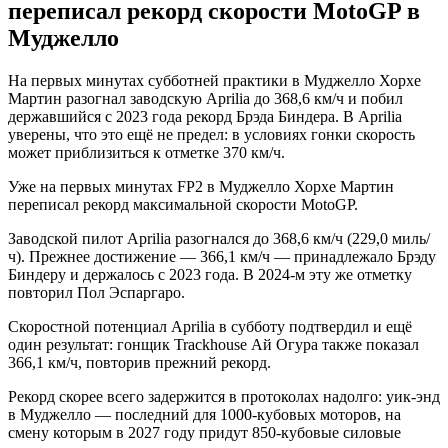
переписал рекорд скорости MotoGP в
Муджелло
На первых минутах субботней практики в Муджелло Хорхе
Мартин разогнал заводскую Aprilia до 368,6 км/ч и побил
державшийся с 2023 года рекорд Брэда Биндера. В Aprilia
уверены, что это ещё не предел: в условиях гонки скорость
может приблизиться к отметке 370 км/ч.
Уже на первых минутах FP2 в Муджелло Хорхе Мартин
переписал рекорд максимальной скорости MotoGP.
Заводской пилот Aprilia разогнался до 368,6 км/ч (229,0 миль/
ч). Прежнее достижение — 366,1 км/ч — принадлежало Брэду
Биндеру и держалось с 2023 года. В 2024-м эту же отметку
повторил Пол Эспаргаро.
Скоростной потенциал Aprilia в субботу подтвердил и ещё
один результат: гонщик Trackhouse Ай Огура также показал
366,1 км/ч, повторив прежний рекорд.
Рекорд скорее всего задержится в протоколах надолго: уик-энд
в Муджелло — последний для 1000-кубовых моторов, на
смену которым в 2027 году придут 850-кубовые силовые